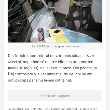
Pe IR1745, în drum spre Baia mare
Din fericire, controlorul ne-a înțeles situația (
rara
avis!
) și, neputând să ne taie bilete la preț normal
(adică 10 lei/bilet), ne-a lăsat în pace. Din păcate, la
Dej
controlorii s-au schimbat și de cei noi nu am
putut scăpa până nu le-am dat tainul.
Citește mai departe
Călătorii
,
Cu Bicicleta
,
Turul Carpaților Orientali
Baia Mare
,