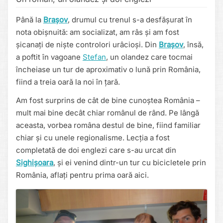
Până la
Brașov
, drumul cu trenul s-a desfășurat în
nota obișnuită: am socializat, am râs și am fost
șicanați de niște controlori urâcioși. Din
Brașov
, însă,
a poftit în vagoane
Stefan
, un olandez care tocmai
încheiase un tur de aproximativ o lună prin România,
fiind a treia oară la noi în țară.
Am fost surprins de cât de bine cunoștea România –
mult mai bine decât chiar românul de rând. Pe lângă
aceasta, vorbea româna destul de bine, fiind familiar
chiar și cu unele regionalisme. Lecția a fost
completată de doi englezi care s-au urcat din
Sighișoara
, și ei venind dintr-un tur cu bicicletele prin
România, aflați pentru prima oară aici.