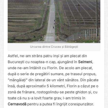
Urcarea dintre Crucea și Băltăgești
Astfel, ne-am strâns patru inși și am plecat din
București cu noaptea-n cap, ajungând în
Seimeni
,
unde ne-am întâlnit cu Florin. De acolo am plecat,
după o serie de pregătiri sumare, pe traseul propus,
”mângâiați” din lateral de un vânt sănătos. Din păcate
însă, după aproximativ 5 kilometri, Florin a căzut pe o
zonă de frânare, rostogolindu-se peste ghidon și, cu
toate că nu s-a lovit foarte grav, l-am trimis în
Cernavodă
pentru a putea fi îngrijit corespunzător.