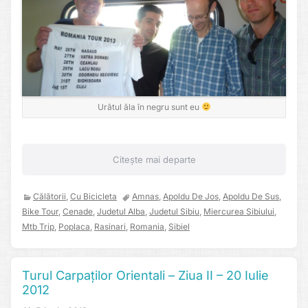
Urâtul ăla în negru sunt eu
Citește mai departe
Călătorii
,
Cu Bicicleta
Amnas
,
Apoldu De Jos
,
Apoldu De Sus
,
Bike Tour
,
Cenade
,
Judetul Alba
,
Judetul Sibiu
,
Miercurea Sibiului
,
Mtb Trip
,
Poplaca
,
Rasinari
,
Romania
,
Sibiel
Turul Carpaților Orientali – Ziua II – 20 Iulie
2012