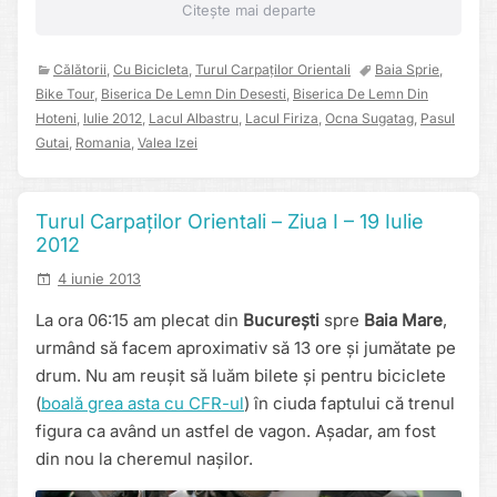
Citește mai departe
Călătorii
,
Cu Bicicleta
,
Turul Carpaților Orientali
Baia Sprie
,
Bike Tour
,
Biserica De Lemn Din Desesti
,
Biserica De Lemn Din
Hoteni
,
Iulie 2012
,
Lacul Albastru
,
Lacul Firiza
,
Ocna Sugatag
,
Pasul
Gutai
,
Romania
,
Valea Izei
Turul Carpaților Orientali – Ziua I – 19 Iulie
2012
4 iunie 2013
La ora 06:15 am plecat din
București
spre
Baia Mare
,
urmând să facem aproximativ să 13 ore și jumătate pe
drum. Nu am reușit să luăm bilete și pentru biciclete
(
boală grea asta cu CFR-ul
) în ciuda faptului că trenul
figura ca având un astfel de vagon. Așadar, am fost
din nou la cheremul nașilor.