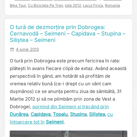
Bike Tour
,
Cu Bicicleta Pe Tren
,
Iulie 2012
,
Lacul Firiza
,
Romania
O tură de dezmorțire prin Dobrogea:
Cernavodă – Seimeni – Capidava – Stupina –
Siliștea – Seimeni
4 iunie 2013
O tură prin Dobrogea este precum fericirea în rate:
plătești în avans fiecare clipă de extaz. Având această
perspectivă în gând, am hotărât să profităm de
vremea relativ bună (ce-i drept cu un vânt cam
dușmănos) ce se anunța pentru ziua de sâmbătă, 31
Martie 2012 și să ne plimbăm prin zona de Vest a
Dobrogei,
pornind din Seimeni și trecând prin
Dunărea
,
Capidava
,
Topalu
,
Stupina
,
Siliștea
,
cu
întoarcere tot în
Seimeni
.