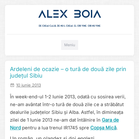
Alex Boia
De chemi calul de nu-l chemi, el ori vine. ori nu vine
Mergi direct la conținut
Meniu
Ardeleni de ocazie – o tură de două zile prin
județul Sibiu
10 iunie 2013
În week-end-ul 1-2 Iunie 2013, odată cu sosirea verii,
ne-am avântat într-o tură de două zile ce a străbătut
dealurile județelor Sibiu și Alba. Astfel, în dimineața
zilei de 1 Iunie 2013 ne-am dat întâlnire în
Gara de
Nord
pentru a lua trenul IR1745 spre
Copșa Mică
.
Un român, un olandez și doi englezi