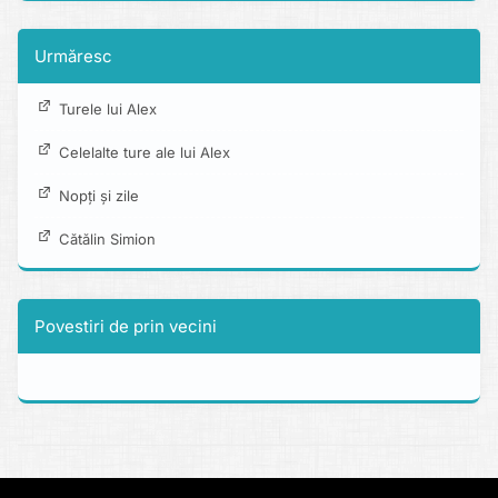
Urmăresc
Turele lui Alex
Celelalte ture ale lui Alex
Nopți și zile
Cătălin Simion
Povestiri de prin vecini
Copyright © 2013 - 2026 alexboia.net.