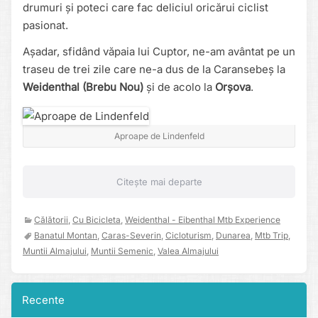
drumuri și poteci care fac deliciul oricărui ciclist
pasionat.
Așadar, sfidând văpaia lui Cuptor, ne-am avântat pe un
traseu de trei zile care ne-a dus de la Caransebeș la
Weidenthal (Brebu Nou)
și de acolo la
Orșova
.
Aproape de Lindenfeld
Citește mai departe
Călătorii
,
Cu Bicicleta
,
Weidenthal - Eibenthal Mtb Experience
Banatul Montan
,
Caras-Severin
,
Cicloturism
,
Dunarea
,
Mtb Trip
,
Muntii Almajului
,
Muntii Semenic
,
Valea Almajului
Recente