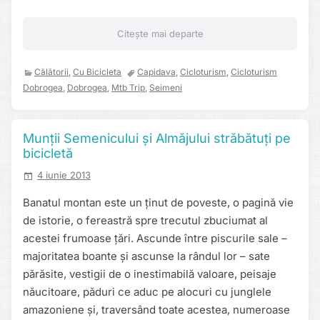
Citește mai departe
Călătorii
,
Cu Bicicleta
Capidava
,
Cicloturism
,
Cicloturism
Dobrogea
,
Dobrogea
,
Mtb Trip
,
Seimeni
Munții Semenicului și Almăjului străbătuți pe
bicicletă
4 iunie 2013
Banatul montan este un ținut de poveste, o pagină vie
de istorie, o fereastră spre trecutul zbuciumat al
acestei frumoase țări. Ascunde între piscurile sale –
majoritatea boante și ascunse la rândul lor – sate
părăsite, vestigii de o inestimabilă valoare, peisaje
năucitoare, păduri ce aduc pe alocuri cu junglele
amazoniene și, traversând toate acestea, numeroase