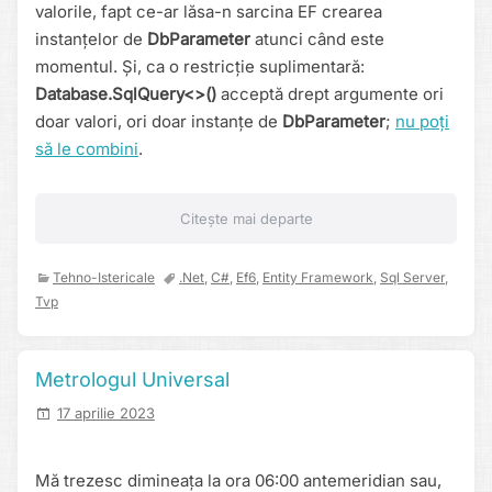
valorile, fapt ce-ar lăsa-n sarcina EF crearea
instanțelor de
DbParameter
atunci când este
momentul. Și, ca o restricție suplimentară:
Database.SqlQuery<>()
acceptă drept argumente ori
doar valori, ori doar instanțe de
DbParameter
;
nu poți
să le combini
.
Citește mai departe
Tehno-Istericale
.net
,
C#
,
Ef6
,
Entity Framework
,
Sql Server
,
Tvp
Metrologul Universal
17 aprilie 2023
Mă trezesc dimineața la ora 06:00 antemeridian sau,