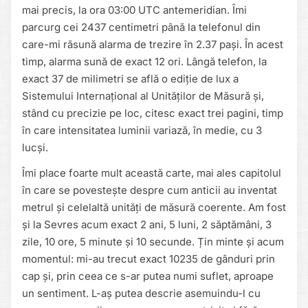
mai precis, la ora 03:00 UTC antemeridian. Îmi
parcurg cei 2437 centimetri până la telefonul din
care-mi răsună alarma de trezire în 2.37 pași. În acest
timp, alarma sună de exact 12 ori. Lângă telefon, la
exact 37 de milimetri se află o ediție de lux a
Sistemului Internațional al Unităților de Măsură și,
stând cu precizie pe loc, citesc exact trei pagini, timp
în care intensitatea luminii variază, în medie, cu 3
lucși.
Îmi place foarte mult această carte, mai ales capitolul
în care se povestește despre cum anticii au inventat
metrul și celelaltă unități de măsură coerente. Am fost
și la Sevres acum exact 2 ani, 5 luni, 2 săptămâni, 3
zile, 10 ore, 5 minute și 10 secunde. Țin minte și acum
momentul: mi-au trecut exact 10235 de gânduri prin
cap și, prin ceea ce s-ar putea numi suflet, aproape
un sentiment. L-aș putea descrie asemuindu-l cu