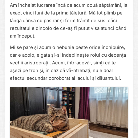
Am încheiat lucrarea încă de acum două săptămâni, la
exact cinci luni de la prima tăietură. Mă tot plimb pe
lângă dânsa cu pas rar și ferm trântit de sus, căci
rezultatul e dincolo de ce-aș fi putut visa atunci când
am început.
Mi se pare și acum o nebunie peste orice închipuire,
dar e acolo, e gata și-și îndeplinește rolul cu decența
vechii aristrocrații. Acum, într-adevăr, simți că te
așezi pe tron și, în caz că vă-ntrebați, nu e doar
efectul secundar coroborat al lacului și diluantului.