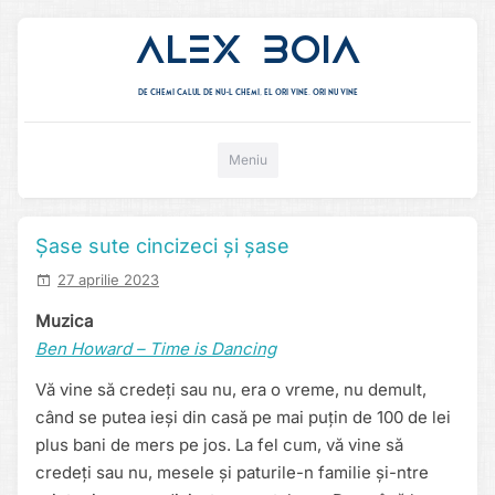
Alex Boia
De chemi calul de nu-l chemi, el ori vine. ori nu vine
Mergi direct la conținut
Meniu
Șase sute cincizeci și șase
27 aprilie 2023
Muzica
Ben Howard – Time is Dancing
Vă vine să credeți sau nu, era o vreme, nu demult,
când se putea ieși din casă pe mai puțin de 100 de lei
plus bani de mers pe jos. La fel cum, vă vine să
credeți sau nu, mesele și paturile-n familie și-ntre