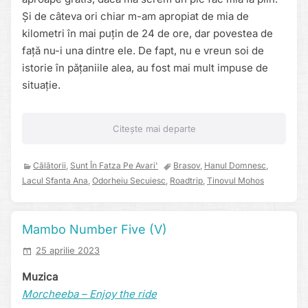
Și de câteva ori chiar m-am apropiat de mia de
kilometri în mai puțin de 24 de ore, dar povestea de
față nu-i una dintre ele. De fapt, nu e vreun soi de
istorie în pățaniile alea, au fost mai mult impuse de
situație.
Citește mai departe
Călătorii
,
Sunt În Fatza Pe Avari'
Brasov
,
Hanul Domnesc
,
Lacul Sfanta Ana
,
Odorheiu Secuiesc
,
Roadtrip
,
Tinovul Mohos
Mambo Number Five (V)
25 aprilie 2023
Muzica
Morcheeba – Enjoy the ride