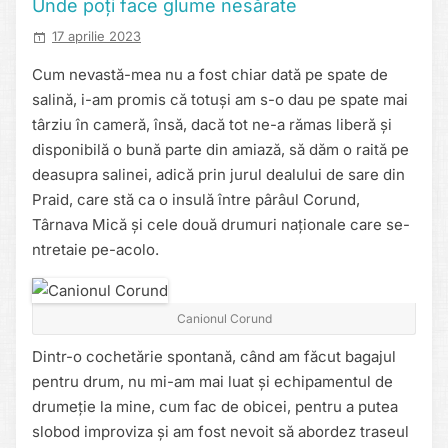
Unde poți face glume nesărate
17 aprilie 2023
Cum nevastă-mea nu a fost chiar dată pe spate de
salină, i-am promis că totuși am s-o dau pe spate mai
târziu în cameră, însă, dacă tot ne-a rămas liberă și
disponibilă o bună parte din amiază, să dăm o raită pe
deasupra salinei, adică prin jurul dealului de sare din
Praid, care stă ca o insulă între pârâul Corund,
Târnava Mică și cele două drumuri naționale care se-
ntretaie pe-acolo.
Canionul Corund
Dintr-o cochetărie spontană, când am făcut bagajul
pentru drum, nu mi-am mai luat și echipamentul de
drumeție la mine, cum fac de obicei, pentru a putea
slobod improviza și am fost nevoit să abordez traseul