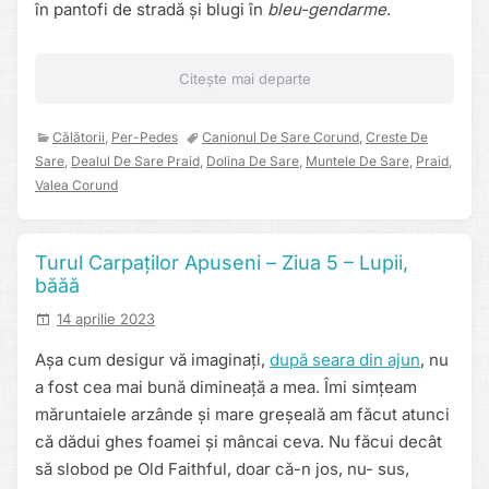
în pantofi de stradă și blugi în
bleu-gendarme
.
Citește mai departe
Călătorii
,
Per-Pedes
Canionul De Sare Corund
,
Creste De
Sare
,
Dealul De Sare Praid
,
Dolina De Sare
,
Muntele De Sare
,
Praid
,
Valea Corund
Turul Carpaților Apuseni – Ziua 5 – Lupii,
băăă
14 aprilie 2023
Așa cum desigur vă imaginați,
după seara din ajun
, nu
a fost cea mai bună dimineață a mea. Îmi simțeam
măruntaiele arzânde și mare greșeală am făcut atunci
că dădui ghes foamei și mâncai ceva. Nu făcui decât
să slobod pe Old Faithful, doar că-n jos, nu- sus,