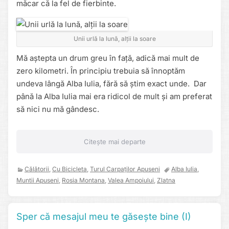
măcar că la fel de fierbinte.
Unii urlă la lună, alții la soare
Mă aștepta un drum greu în față, adică mai mult de
zero kilometri. În principiu trebuia să înnoptăm
undeva lângă Alba Iulia, fără să știm exact unde. Dar
până la Alba Iulia mai era ridicol de mult și am preferat
să nici nu mă gândesc.
Citește mai departe
Călătorii
,
Cu Bicicleta
,
Turul Carpaților Apuseni
Alba Iulia
,
Muntii Apuseni
,
Rosia Montana
,
Valea Ampoiului
,
Zlatna
Sper că mesajul meu te găsește bine (I)