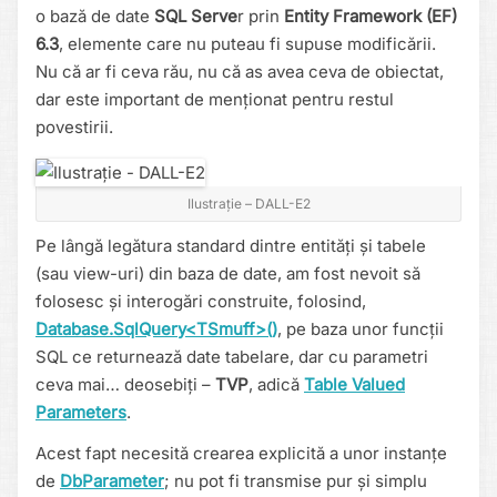
o bază de date
SQL Serve
r prin
Entity Framework (EF)
6.3
, elemente care nu puteau fi supuse modificării.
Nu că ar fi ceva rău, nu că as avea ceva de obiectat,
dar este important de menționat pentru restul
povestirii.
Ilustrație – DALL-E2
Pe lângă legătura standard dintre entități și tabele
(sau view-uri) din baza de date, am fost nevoit să
folosesc și interogări construite, folosind,
Database.SqlQuery<TSmuff>()
, pe baza unor funcții
SQL ce returnează date tabelare, dar cu parametri
ceva mai… deosebiți –
TVP
, adică
Table Valued
Parameters
.
Acest fapt necesită crearea explicită a unor instanțe
de
DbParameter
; nu pot fi transmise pur și simplu