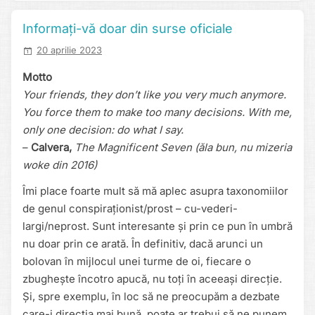
Informați-vă doar din surse oficiale
20 aprilie 2023
Motto
Your friends, they don’t like you very much anymore.
You force them to make too many decisions. With me,
only one decision: do what I say.
–
Calvera,
The Magnificent Seven
(ăla bun, nu mizeria
woke din 2016)
Îmi place foarte mult să mă aplec asupra taxonomiilor
de genul conspiraționist/prost – cu-vederi-
largi/neprost. Sunt interesante și prin ce pun în umbră
nu doar prin ce arată. În definitiv, dacă arunci un
bolovan în mijlocul unei turme de oi, fiecare o
zbughește încotro apucă, nu toți în aceeași direcție.
Și, spre exemplu, în loc să ne preocupăm a dezbate
care-i direcția mai bună, poate ar trebui să ne punem