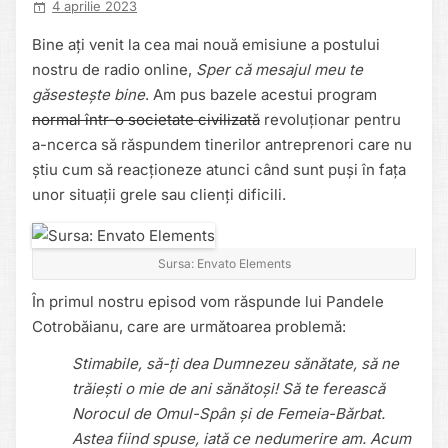
4 aprilie 2023
Bine ați venit la cea mai nouă emisiune a postului
nostru de radio online,
Sper că mesajul meu te
găsestește bine
. Am pus bazele acestui program
normal într-o societate civilizată
revoluționar pentru
a-ncerca să răspundem tinerilor antreprenori care nu
știu cum să reacționeze atunci când sunt puși în fața
unor situații grele sau clienți dificili.
Sursa: Envato Elements
În primul nostru episod vom răspunde lui Pandele
Cotrobăianu, care are următoarea problemă:
Stimabile, să-ți dea Dumnezeu sănătate, să ne
trăiești o mie de ani sănătoși! Să te ferească
Norocul de Omul-Spân și de Femeia-Bărbat.
Astea fiind spuse, iată ce nedumerire am. Acum