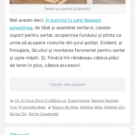
Testat cu succes și pe pisici
Mai aveam deci,
în punctul în care lăsasem
povestirea
, de tăiat și asamblat sertarul, caseta-
suport pentru sertar, acoperirea fundului și plinta ce
urma să acopere rosturile din jurul poliței. Evident, și
finisajele, lăcuitul și montarea feroneriei pentru sertar
și ușile măștii. Și, fiindcă îmi rămâneau câteva plăci
de lemn în plus, câteva accesorii.
Citește mai departe
Ce-Și Face Omul Cu Mâna Lui
,
Experimente
,
Mambo Number
Five
,
Proiectele Mele
Masca Wc Baie
,
Mobilier Baie
,
Mobilier Diy
,
Sertar Diy
,
Sertar Suspendat