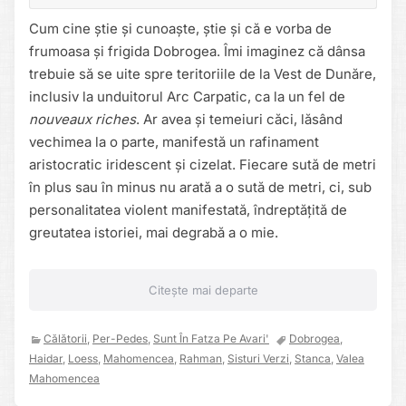
Cum cine știe și cunoaște, știe și că e vorba de
frumoasa și frigida Dobrogea. Îmi imaginez că dânsa
trebuie să se uite spre teritoriile de la Vest de Dunăre,
inclusiv la unduitorul Arc Carpatic, ca la un fel de
nouveaux riches
. Ar avea și temeiuri căci, lăsând
vechimea la o parte, manifestă un rafinament
aristocratic iridescent și cizelat. Fiecare sută de metri
în plus sau în minus nu arată a o sută de metri, ci, sub
personalitatea violent manifestată, îndreptățită de
greutatea istoriei, mai degrabă a o mie.
Citește mai departe
Călătorii
,
Per-Pedes
,
Sunt În Fatza Pe Avari'
Dobrogea
,
Haidar
,
Loess
,
Mahomencea
,
Rahman
,
Sisturi Verzi
,
Stanca
,
Valea
Mahomencea