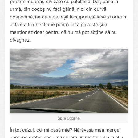
prieteni nu erau divizate cu patalama. Dar, până la
urmă, din cocoș nu faci găină, nici din curvă
gospodină, iar ce e de ieșit la suprafață iese și oricum
asta e altă chestiune pentru altă poveste și o
menționez doar pentru că nu mă pot abține să nu
divaghez.
Spre Odorhei
În tot cazul, ce-mi pasă mie? Nărăvașa mea merge
aproape gratis, dacă mă screm un pic fac mia la plin.