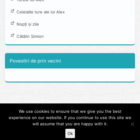
Celelalte ture ale lui Alex
Nopți și zile
Cătălin Simion
Povestiri de prin vecini
Copyright © 2013 - 2026 alexboia.net.
We use cookies to ensure that we give you the best
Tema dezvolata peste clasicul Twenty Twelve.
Jurnale de tura
experience on our website. If you continue to use this site we
documentate folosind WP-Trip-Summary.
will assume that you are happy with it.
Scris cu parapon in Bucuresti.
Ok