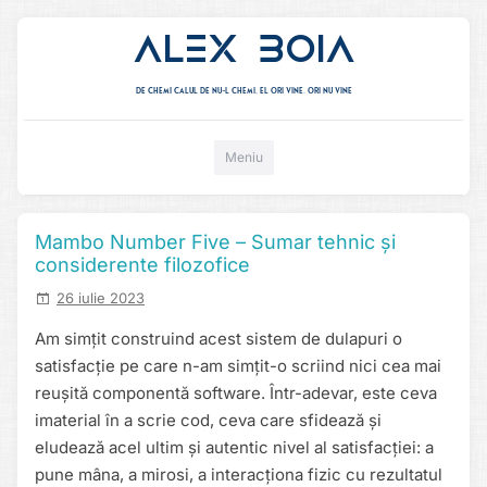
Alex Boia
De chemi calul de nu-l chemi, el ori vine. ori nu vine
Mergi direct la conținut
Meniu
Mambo Number Five – Sumar tehnic și
considerente filozofice
26 iulie 2023
Am simțit construind acest sistem de dulapuri o
satisfacție pe care n-am simțit-o scriind nici cea mai
reușită componentă software. Într-adevar, este ceva
imaterial în a scrie cod, ceva care sfidează și
eludează acel ultim și autentic nivel al satisfacției: a
pune mâna, a mirosi, a interacționa fizic cu rezultatul