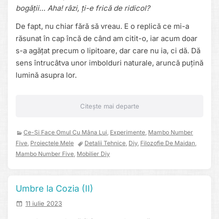
bogății… Aha! râzi, ți-e frică de ridicol?
De fapt, nu chiar fără să vreau. E o replică ce mi-a
răsunat în cap încă de când am citit-o, iar acum doar
s-a agățat precum o lipitoare, dar care nu ia, ci dă. Dă
sens întrucâtva unor imbolduri naturale, aruncă puțină
lumină asupra lor.
Citește mai departe
Ce-Și Face Omul Cu Mâna Lui
,
Experimente
,
Mambo Number
Five
,
Proiectele Mele
Detalii Tehnice
,
Diy
,
Filozofie De Maidan
,
Mambo Number Five
,
Mobilier Diy
Umbre la Cozia (II)
11 iulie 2023