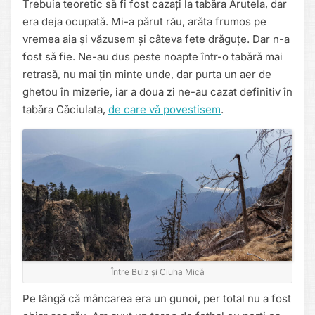
Trebuia teoretic să fi fost cazați la tabăra Arutela, dar
era deja ocupată. Mi-a părut rău, arăta frumos pe
vremea aia și văzusem și câteva fete drăguțe. Dar n-a
fost să fie. Ne-au dus peste noapte într-o tabără mai
retrasă, nu mai țin minte unde, dar purta un aer de
ghetou în mizerie, iar a doua zi ne-au cazat definitiv în
tabăra Căciulata,
de care vă povestisem
.
Între Bulz și Ciuha Mică
Pe lângă că mâncarea era un gunoi, per total nu a fost