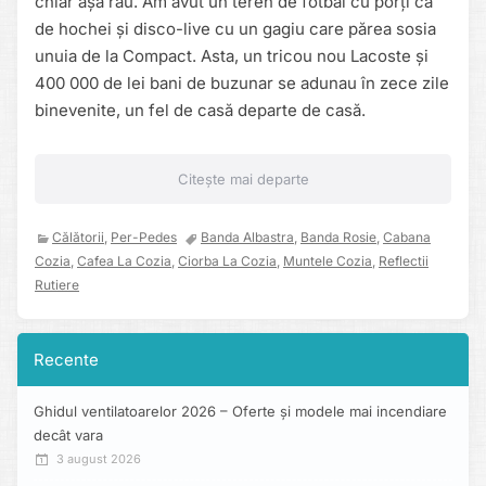
chiar așa rău. Am avut un teren de fotbal cu porți ca
de hochei și disco-live cu un gagiu care părea sosia
unuia de la Compact. Asta, un tricou nou Lacoste și
400 000 de lei bani de buzunar se adunau în zece zile
binevenite, un fel de casă departe de casă.
Citește mai departe
Călătorii
,
Per-Pedes
Banda Albastra
,
Banda Rosie
,
Cabana
Cozia
,
Cafea La Cozia
,
Ciorba La Cozia
,
Muntele Cozia
,
Reflectii
Rutiere
Recente
Ghidul ventilatoarelor 2026 – Oferte și modele mai incendiare
decât vara
3 august 2026