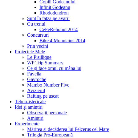
Copiii Godeanului
Infinit Godeanu
Rhododendron
Sunt în fatza pe avari’
Cu trenul
CeFeRelionul 2014
Concursuri
Bike 4 Mountains 2014
Prin vecini
Proiectele Mele
Le Pisillique
WP Trip Summary
Ce-și face omul cu mâna lui
Favella
Gavroche
Mambo Number Five
Avizierul
Rafting pe uscat
Tehno-istericale
Idei și amintiri
Observații personale
Amintiri
Experimente
Mărirea și decăderea lui Felcerus cel Mare
Trilogia Pro-Europeană