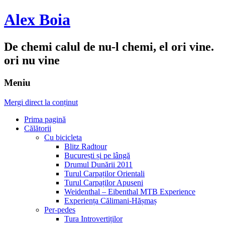
Alex Boia
De chemi calul de nu-l chemi, el ori vine.
ori nu vine
Meniu
Mergi direct la conținut
Prima pagină
Călătorii
Cu bicicleta
Blitz Radtour
București și pe lângă
Drumul Dunării 2011
Turul Carpaților Orientali
Turul Carpaților Apuseni
Weidenthal – Eibenthal MTB Experience
Experiența Călimani-Hășmaș
Per-pedes
Tura Introvertiților