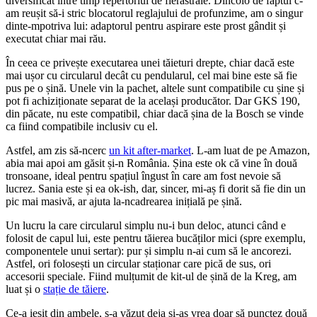
diversificat între timp repertoriul de fierăstraie. Dincolo de faptul c-
am reușit să-i stric blocatorul reglajului de profunzime, am o singur
dinte-mpotriva lui: adaptorul pentru aspirare este prost gândit și
executat chiar mai rău.
În ceea ce privește executarea unei tăieturi drepte, chiar dacă este
mai ușor cu circularul decât cu pendularul, cel mai bine este să fie
pus pe o șină. Unele vin la pachet, altele sunt compatibile cu șine și
pot fi achiziționate separat de la același producător. Dar GKS 190,
din păcate, nu este compatibil, chiar dacă șina de la Bosch se vinde
ca fiind compatibile inclusiv cu el.
Astfel, am zis să-ncerc
un kit after-market
. L-am luat de pe Amazon,
abia mai apoi am găsit și-n România. Șina este ok că vine în două
tronsoane, ideal pentru spațiul îngust în care am fost nevoie să
lucrez. Sania este și ea ok-ish, dar, sincer, mi-aș fi dorit să fie din un
pic mai masivă, ar ajuta la-ncadrearea inițială pe șină.
Un lucru la care circularul simplu nu-i bun deloc, atunci când e
folosit de capul lui, este pentru tăierea bucăților mici (spre exemplu,
componentele unui sertar): pur și simplu n-ai cum să le ancorezi.
Astfel, ori folosești un circular staționar care pică de sus, ori
accesorii speciale. Fiind mulțumit de kit-ul de șină de la Kreg, am
luat și o
stație de tăiere
.
Ce-a ieșit din ambele, s-a văzut deja și-aș vrea doar să punctez două