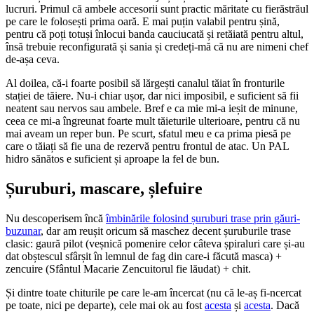
lucruri. Primul că ambele accesorii sunt practic măritate cu fierăstrăul
pe care le folosești prima oară. E mai puțin valabil pentru șină,
pentru că poți totuși înlocui banda cauciucată și retăiată pentru altul,
însă trebuie reconfigurată și sania și credeți-mă că nu are nimeni chef
de-așa ceva.
Al doilea, că-i foarte posibil să lărgești canalul tăiat în fronturile
stației de tăiere. Nu-i chiar ușor, dar nici imposibil, e suficient să fii
neatent sau nervos sau ambele. Bref e ca mie mi-a ieșit de minune,
ceea ce mi-a îngreunat foarte mult tăieturile ulterioare, pentru că nu
mai aveam un reper bun. Pe scurt, sfatul meu e ca prima piesă pe
care o tăiați să fie una de rezervă pentru frontul de atac. Un PAL
hidro sănătos e suficient și aproape la fel de bun.
Șuruburi, mascare, șlefuire
Nu descoperisem încă
îmbinările folosind șuruburi trase prin găuri-
buzunar
, dar am reușit oricum să maschez decent șuruburile trase
clasic: gaură pilot (veșnică pomenire celor câteva șpiraluri care și-au
dat obștescul sfârșit în lemnul de fag din care-i făcută masca) +
zencuire (Sfântul Macarie Zencuitorul fie lăudat) + chit.
Și dintre toate chiturile pe care le-am încercat (nu că le-aș fi-ncercat
pe toate, nici pe departe), cele mai ok au fost
acesta
și
acesta
. Dacă