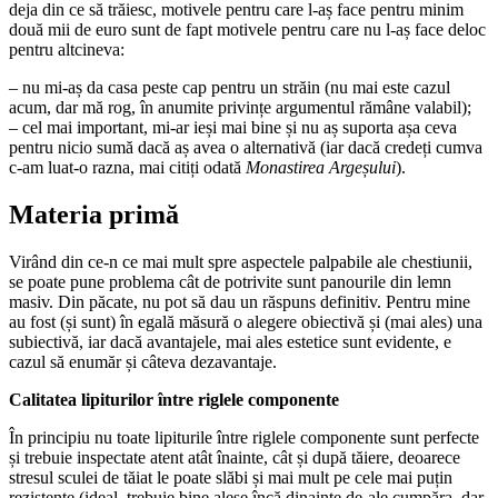
deja din ce să trăiesc, motivele pentru care l-aș face pentru minim
două mii de euro sunt de fapt motivele pentru care nu l-aș face deloc
pentru altcineva:
– nu mi-aș da casa peste cap pentru un străin (nu mai este cazul
acum, dar mă rog, în anumite privințe argumentul rămâne valabil);
– cel mai important, mi-ar ieși mai bine și nu aș suporta așa ceva
pentru nicio sumă dacă aș avea o alternativă (iar dacă credeți cumva
c-am luat-o razna, mai citiți odată
Monastirea Argeșului
).
Materia primă
Virând din ce-n ce mai mult spre aspectele palpabile ale chestiunii,
se poate pune problema cât de potrivite sunt panourile din lemn
masiv. Din păcate, nu pot să dau un răspuns definitiv. Pentru mine
au fost (și sunt) în egală măsură o alegere obiectivă și (mai ales) una
subiectivă, iar dacă avantajele, mai ales estetice sunt evidente, e
cazul să enumăr și câteva dezavantaje.
Calitatea lipiturilor între riglele componente
În principiu nu toate lipiturile între riglele componente sunt perfecte
și trebuie inspectate atent atât înainte, cât și după tăiere, deoarece
stresul sculei de tăiat le poate slăbi și mai mult pe cele mai puțin
rezistente (ideal, trebuie bine alese încă dinainte de-ale cumpăra, dar,