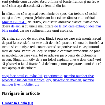
sunt șlefuite cum trebuie, absorb finisajul foarte frumos și nu fac o
notă chiar așa discordantă cu lemnul din jur.
În sfârșit, nu că n-aș mai avea nimic de spus, dar trebuie să-nchei
totuși undeva, pentru șlefuire am luat (și am rămas) cu-n orbital
Makita BO5041
, de 300W, cu discuri abrazive clasice luate-ntr-o
doară
de aici
și cu unele mai bizare
de la 3M care extrag o idee mai
bine praful
, dar nu suplinesc lipsa unui aspirator.
Și,
enfin
, apropo de aspirator, fiindcă puța pe care este montat sacul
de praf la acel șlefuitor este atât de mică, practic cât una de furnică, a
trebui să caut niște reductoare care să se potrivească cu aspiratorul
meu de casă. Pentru că, deși se reține o cantitate rezonabilă de praf
în săculețul cu care vine, tot se ridică-n jur o ceață de Octombrie
nebun. Singurul motiv de-a nu folosi aspiratorul este doar dacă vrei
să păstrezi o faină foarte fină de lemn pentru prepararea unui chit cât
mai apropiat de culoare.
ce-și face omul cu mâna lui
,
experimente
,
mambo number five
,
proiectele mele
detalii tehnice
,
diy
,
filozofie de maidan
,
mambo
number five
,
mobilier diy
Navigare în articole
Umbre la Cozia (II)