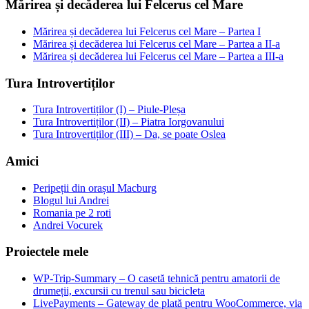
Mărirea și decăderea lui Felcerus cel Mare
Mărirea și decăderea lui Felcerus cel Mare – Partea I
Mărirea și decăderea lui Felcerus cel Mare – Partea a II-a
Mărirea și decăderea lui Felcerus cel Mare – Partea a III-a
Tura Introvertiților
Tura Introvertiților (I) – Piule-Pleșa
Tura Introvertiților (II) – Piatra Iorgovanului
Tura Introvertiților (III) – Da, se poate Oslea
Amici
Peripeții din orașul Macburg
Blogul lui Andrei
Romania pe 2 roti
Andrei Vocurek
Proiectele mele
WP-Trip-Summary – O casetă tehnică pentru amatorii de
drumeții, excursii cu trenul sau bicicleta
LivePayments – Gateway de plată pentru WooCommerce, via