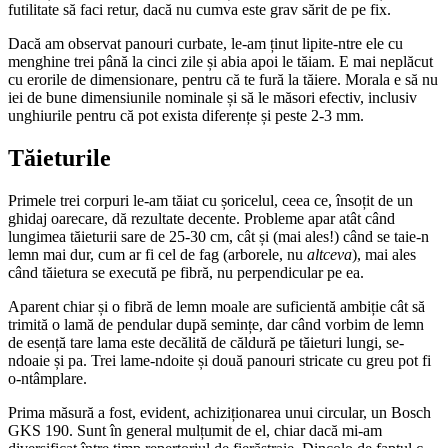
futilitate să faci retur, dacă nu cumva este grav sărit de pe fix.
Dacă am observat panouri curbate, le-am ținut lipite-ntre ele cu
menghine trei până la cinci zile și abia apoi le tăiam. E mai neplăcut
cu erorile de dimensionare, pentru că te fură la tăiere. Morala e să nu
iei de bune dimensiunile nominale și să le măsori efectiv, inclusiv
unghiurile pentru că pot exista diferențe și peste 2-3 mm.
Tăieturile
Primele trei corpuri le-am tăiat cu șoricelul, ceea ce, însoțit de un
ghidaj oarecare, dă rezultate decente. Probleme apar atât când
lungimea tăieturii sare de 25-30 cm, cât și (mai ales!) când se taie-n
lemn mai dur, cum ar fi cel de fag (arborele, nu
altceva
), mai ales
când tăietura se execută pe fibră, nu perpendicular pe ea.
Aparent chiar și o fibră de lemn moale are suficientă ambiție cât să
trimită o lamă de pendular după semințe, dar când vorbim de lemn
de esență tare lama este decălită de căldură pe tăieturi lungi, se-
ndoaie și pa. Trei lame-ndoite și două panouri stricate cu greu pot fi
o-ntâmplare.
Prima măsură a fost, evident, achiziționarea unui circular, un Bosch
GKS 190. Sunt în general mulțumit de el, chiar dacă mi-am