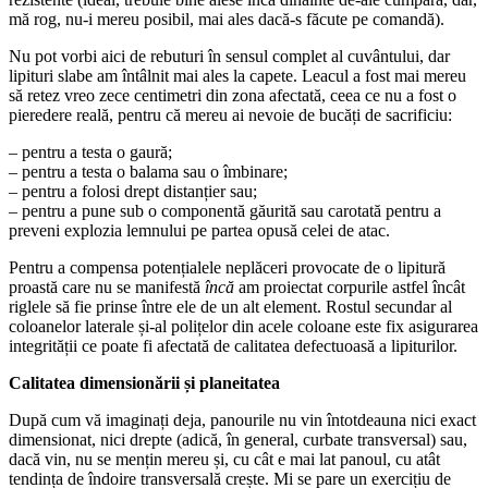
mă rog, nu-i mereu posibil, mai ales dacă-s făcute pe comandă).
Nu pot vorbi aici de rebuturi în sensul complet al cuvântului, dar
lipituri slabe am întâlnit mai ales la capete. Leacul a fost mai mereu
să retez vreo zece centimetri din zona afectată, ceea ce nu a fost o
pieredere reală, pentru că mereu ai nevoie de bucăți de sacrificiu:
– pentru a testa o gaură;
– pentru a testa o balama sau o îmbinare;
– pentru a folosi drept distanțier sau;
– pentru a pune sub o componentă găurită sau carotată pentru a
preveni explozia lemnului pe partea opusă celei de atac.
Pentru a compensa potențialele neplăceri provocate de o lipitură
proastă care nu se manifestă
încă
am proiectat corpurile astfel încât
riglele să fie prinse între ele de un alt element. Rostul secundar al
coloanelor laterale și-al polițelor din acele coloane este fix asigurarea
integrității ce poate fi afectată de calitatea defectuoasă a lipiturilor.
Calitatea dimensionării și planeitatea
După cum vă imaginați deja, panourile nu vin întotdeauna nici exact
dimensionat, nici drepte (adică, în general, curbate transversal) sau,
dacă vin, nu se mențin mereu și, cu cât e mai lat panoul, cu atât
tendința de îndoire transversală crește. Mi se pare un exercițiu de