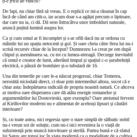
ți-e frică de ridicol?
De fapt, nu chiar fără să vreau. E o replică ce mi-a răsunat în cap
încă de când am citit-o, iar acum doar s-a agățat precum o lipitoare,
dar care nu ia, ci dă. Dă sens întrucâtva unor imbolduri naturale,
aruncă puțină lumină asupra lor.
Ca și cum omul ar fi incomplet și s-ar ofili dacă nu ar ordona cu
mâinile lui un spațiu netocmit și gol. Și oare cheia către firea lui nu-i
scrisă recursiv chiar de la început? Dumnezeu l-a creat pe om după
chipul și asemănarea sa, cu tot cu lumea-ntreagă. Decurge inevitabil
că omul e creator de lumi, alterând timpul și spațiul c-o șurubelniță
electrică, o pânză de bomfaier și-o tubulară de 16.
Una din temerile pe care le-a născut progresul, chiar Temerea,
nerostită niciodată direct, ci doar prin intermediul altora, socot că e
chiar asta: îndepărtarea radicală de propria noastră natură. Ce altceva
ar motiva oare disperarea care dă atâta energie romanelor și
argumentărilor lui Dostovieski, spre exemplu? Oare ateismul fervent
al Kirillovilor moderni nu e alimentat de aceleași lipsuri și căutări
interioare?
Și, cu toate astea, nici regresia spre o stare simplă de sălbatic nobil
nu-i vreun soi de soluție, cum nu-i nici revenirea la o viață de
subzistență prin muncă istovitoare și sterilă. Partea bună e că sfatul
lui Șatov are totuși loc în viața modernă ca o modalitate de a cultiva