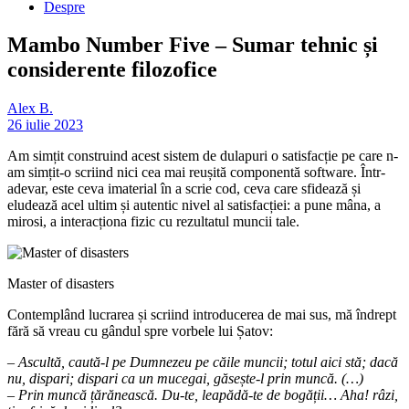
Despre
Mambo Number Five – Sumar tehnic și
considerente filozofice
Alex B.
26 iulie 2023
Am simțit construind acest sistem de dulapuri o satisfacție pe care n-
am simțit-o scriind nici cea mai reușită componentă software. Într-
adevar, este ceva imaterial în a scrie cod, ceva care sfidează și
eludează acel ultim și autentic nivel al satisfacției: a pune mâna, a
mirosi, a interacționa fizic cu rezultatul muncii tale.
Master of disasters
Contemplând lucrarea și scriind introducerea de mai sus, mă îndrept
fără să vreau cu gândul spre vorbele lui Șatov:
– Ascultă, caută-l pe Dumnezeu pe căile muncii; totul aici stă; dacă
nu, dispari; dispari ca un mucegai, găsește-l prin muncă.
(…)
– Prin muncă țărănească. Du-te, leapădă-te de bogății… Aha! râzi,