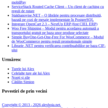
mobilPay
ServiceStack Routed Cache Client – Un client de caching cu
reguli de rutare
Stakhanovise.NET – O librărie pentru procesare distribuită,
bazată pe cozi de mesaje implementate în PostgreSQL
Integrare OpenCart 2.3 – NextUp ERP (fost CIEL ERP)
Woo Free Shipping – Modul pentru acordarea automată a
transportului gratuit pe baza unor produse selectate
Simple BuyOne-Get-One-Free For WooCommerce – Modul
de WooCommerce pentru reguli promotionale simple
Librarie .NET pentru verificarea contribuabililor pe baza CIF-
ului
Urmăresc
Turele lui Alex
Celelalte ture ale lui Alex
Nopți și zile
Cătălin Simion
Povestiri de prin vecini
Copyright © 2013 - 2026 alexboia.net.