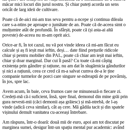
măcar mici locuri din jurul nostru. Și chiar puteți acorda un sens
oricât de larg ideii de cultivare.
Poate că de-aici mi-am tras seva pentru a-ncepe și continua dileala
care s-a-ntins pe aproape o jumătate de an. Poate că de-aceea simt o
mulțumire atât de profundă. În sfârșit, poate că (și asta-ai altă
poveste) de-aceea nu m-am oprit aici.
Orice-ar fi, în tot cazul, nu vă pot vinde ideea că mi-am făcut eu
calcule și aș fi ieșit mai ieftin, deși… date fiind prețurile ridicole
chiar și pentru mobilier din PAL, poate că chiar am ieșit mai ieftin,
chiar și doar marginal. Dar cui îi pasă? Cu toate că-mi câștig
existența prin gândire și rațiune, nu am dat în slugărnicia gândurilor
și nici a rațiunii, ceea ce cred că m-a salvat cumva de-a le ține
companie turmelor de porci care singure se-ndreaptă de pe povârniș,
în jos, spre lac.
Avem acum, în baie, ceva frumos care ne minunează-n fiecare zi.
Credeți-mă că-i suficient, însă, spre final, demonul din mine grăi prin
gura nevesti-mii (căci demonii așa grăiesc) și mă-ntrebă, de l-aș
vinde (adică ceva similar), cât aș cere. Mă gâdila tacit și din spatele
vișinului demult vanitatea cu-aceeași întrebare.
Am răspuns, într-o doară: două mii de euro, apoi am tot discutat pe
marginea sumei, desigur într-un spațiu mental pur academic: având