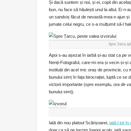
Și dacă suntem și noi, și ei, copii din acela
bun, nu face să hăulești unul la altul. Ei n
un sandviș făcut de nevastă-mea-n ajun și l
jumate celui negru, ce s-a mulțumit să-l hal
Spre Țarcu (pl
Apoi s-au așezat în iarbă și-au stat ca pe 
Nenți-Fotograful, care-mi era și vecin și-ș
instituții din acel mic oraș de provincie, cu m
bunului simț în fața birocrației, luptă ce se 
victorii importante (spre exemplu,
ora de v
bunului simț).
Iată din nou platoul Scărișoarei,
iată-l tot în
doar ca să ne trezim înapoi acolo, iată șaua 