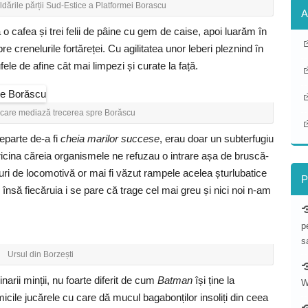
ldările părții Sud-Estice a Platformei Borascu
A
 cafea și trei felii de pâine cu gem de caise, apoi luarăm în
e crenelurile fortăreței. Cu agilitatea unor leberi pleznind în
le de afine cât mai limpezi și curate la față.
 care mediază trecerea spre Borăscu
departe de-a fi
cheia marilor succese
, erau doar un subterfugiu
icina căreia organismele ne refuzau o intrare așa de bruscă-
turi de locomotivă or mai fi văzut rampele acelea șturlubatice
P
 însă fiecăruia i se pare că trage cel mai greu și nici noi n-am
p
s
Ursul din Borzești
narii minții, nu foarte diferit de cum
Batman
își ține la
W
 micile jucărele cu care dă mucul bagabonților insoliți din ceea