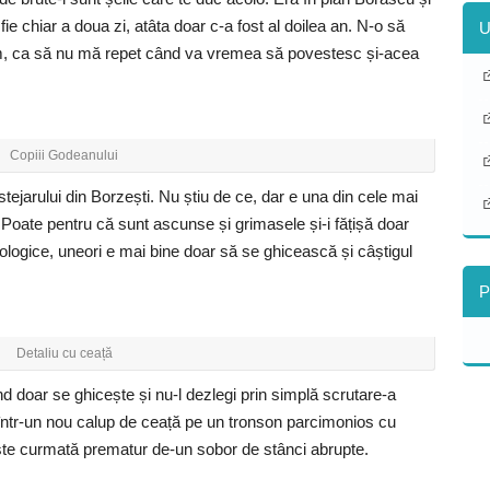
 fie chiar a doua zi, atâta doar c-a fost al doilea an. N-o să
U
, ca să nu mă repet când va vremea să povestesc și-acea
Copiii Godeanului
stejarului din Borzești. Nu știu de ce, dar e una din cele mai
i. Poate pentru că sunt ascunse și grimasele și-i fățișă doar
ziologice, uneori e mai bine doar să se ghicească și câștigul
P
Detaliu cu ceață
 doar se ghicește și nu-l dezlegi prin simplă scrutare-a
și într-un nou calup de ceață pe un tronson parcimonios cu
ște curmată prematur de-un sobor de stânci abrupte.