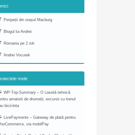
mici
Peripeții din orașul Macburg
Blogul lui Andrei
Romania pe 2 roti
Andrei Vocurek
roiectele mele
WP-Trip-Summary – O casetă tehnică
entru amatorii de drumeții, excursii cu trenul
au bicicleta
LivePayments – Gateway de plată pentru
ooCommerce, via mobilPay