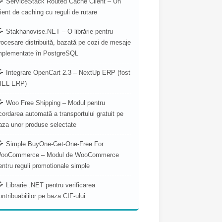
ServiceStack Routed Cache Client – Un
lient de caching cu reguli de rutare
Stakhanovise.NET – O librărie pentru
rocesare distribuită, bazată pe cozi de mesaje
mplementate în PostgreSQL
Integrare OpenCart 2.3 – NextUp ERP (fost
IEL ERP)
Woo Free Shipping – Modul pentru
cordarea automată a transportului gratuit pe
aza unor produse selectate
Simple BuyOne-Get-One-Free For
ooCommerce – Modul de WooCommerce
entru reguli promotionale simple
Librarie .NET pentru verificarea
ontribuabililor pe baza CIF-ului