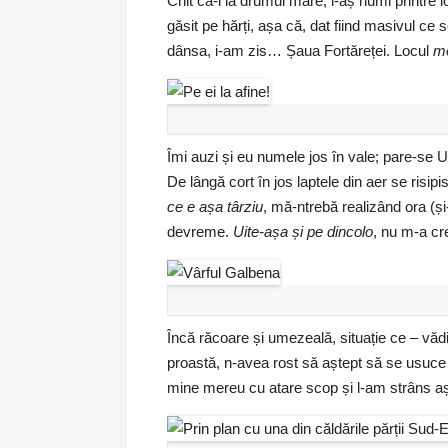
Chit că-i la drumul mare, l-aș numi printre l
găsit pe hărți, așa că, dat fiind masivul ce s
dânsa, i-am zis… Șaua Fortăreței. Locul
m
Îmi auzi și eu numele jos în vale; pare-se 
De lângă cort în jos laptele din aer se risi
ce e așa târziu
, mă-ntrebă realizând ora (ș
devreme.
Uite-așa și pe dincolo
, nu m-a cr
Încă răcoare și umezeală, situație ce – vădit
proastă, n-avea rost să aștept să se usuce 
mine mereu cu atare scop și l-am strâns aș