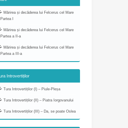
Mărirea și decăderea lui Felcerus cel Mare
 Partea I
Mărirea și decăderea lui Felcerus cel Mare
 Partea a II-a
Mărirea și decăderea lui Felcerus cel Mare
 Partea a III-a
ura Introvertiților
Tura Introvertiților (I) – Piule-Pleșa
Tura Introvertiților (II) – Piatra Iorgovanului
Tura Introvertiților (III) – Da, se poate Oslea