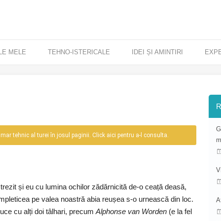
LE MELE
TEHNO-ISTERICALE
IDEI ȘI AMINTIRI
EXP
R
G
r tehnic al turei în josul paginii. Click aici pentru a-l consulta.
m
V
rezit și eu cu lumina ochilor zădărnicită de-o ceață deasă,
mpleticea pe valea noastră abia reușea s-o urnească din loc.
A
uce cu alți doi tâlhari, precum
Alphonse van Worden
(e la fel