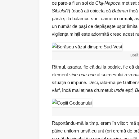
ce pare-a fi un soi de
Cluj-Napoca
metisat c
Sibiului
?) (dacă ați obiecta că
Batman
încă 
până și la balamuc sunt oameni normali, așa
un număr de pași ce depășește ușor limita 
vigilența minții este adormită cresc acest
Boră
Ritmul, așadar, fie că dai la pedale, fie că d
element
sine-qua-non
al succesului
rezonab
situația o impune. Deci, iată-mă pe Galbena
vârf, încă mai aținea drumețul:
unde ești, B
Raportându-mă la timp, eram în viitor: mă
pâine uniform unsă cu unt (ori cremă de brân
pe cât de nivelat îi e nivelul maxim, pe-atât