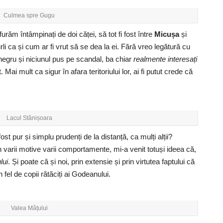
Culmea spre Gugu
urăm întâmpinați de doi căței, să tot fi fost între
Micușa
și
rli ca și cum ar fi vrut să se dea la ei. Fără vreo legătură cu
 negru și niciunul pus pe scandal, ba chiar
realmente interesați
ai mult ca sigur în afara teritoriului lor, ai fi putut crede că
Lacul Stânișoara
st pur și simplu prudenți de la distanță, ca mulți alții?
 varii motive varii comportamente, mi-a venit totuși ideea că,
lui
. Și poate că și noi, prin extensie și prin virtutea faptului că
fel de copii rătăciți ai Godeanului.
Valea Mâțului