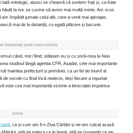
și tată mitologic, atunci se cheamă că suntem frați și, ca frate
-au hăulit la noi, se cuvine să avem mai multă minte. Am scos
-am împărțit jumate celui alb, care-a venit mai aproape,
ească mai de la distanță, cu egală plăcere și bucurie.
an îndepărtat), peste valea izvorului
vremuri când, mici fiind, stăteam eu și cu soră-mea la Nea
i avea studioul lângă agenția CFR. Așadar, cele mai importante
ult înaintea prefecturii și primăriei, ca un fel de triumf al
dă de secole cu final încă nedecis, deși fiecare a repurtat
ară
este cea mai importantă victorie a birocrației impotriva
Izvorul
 ceață
, ca și cum am fi-n Ziua Cârtiței și ne-am culcat acasă
Mâțului, iată iar poteca ce le leagă, iată iar izvoarele ce ne-