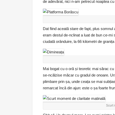
de adevărat, nici n-am petrecut noaptea cu 
Dat fiind aceată stare de fapt, plus somnul
eram destul de-nclinat a luat de bun ce-mi 
ciudată orânduire, la 66 kilometri de granița
Mai bogat cu o oră și teoretic mai sărac cu
se-ncălzise măcar cu gradul de onoare. Urs
plimbare prin șa, unde ceața se mai subția
remarcat încă din ajun: este o șa foarte fru
Scurt 