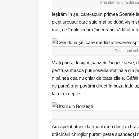
Prin plan cu una din că
Ieșirăm în șa, care-acum primea Soarele la o
piept urcușul care suie mai pe după vișin spr
maț, ne împleticeam încercând să lăsăm tufe
Cele două șei
V-ați prins, desigur,
pauzele lungi și dese
, 
pentru-a masca puturoșenia matinală din pr
n pâinea cea nu chiar de toate zilele. Gâfâi
de parcă s-ar povârni direct în buza Iadului,
făcut excepție.
Am apelat atunci la trucul meu dosit în brăci
brăcinarii chiloților purtați peste spandecși