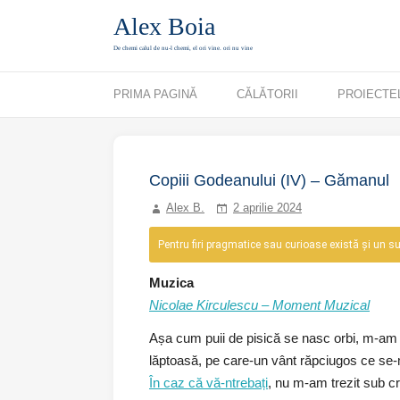
Alex Boia
De chemi calul de nu-l chemi, el ori vine. ori nu vine
Mergi direct la conținut
PRIMA PAGINĂ
CĂLĂTORII
PROIECTE
Copiii Godeanului (IV) – Gămanul
Alex B.
2 aprilie 2024
Pentru firi pragmatice sau curioase există și un suma
Muzica
Nicolae Kirculescu – Moment Muzical
Așa cum puii de pisică se nasc orbi, m-am t
lăptoasă, pe care-un vânt răpciugos ce se-
În caz că vă-ntrebați
, nu m-am trezit sub cr