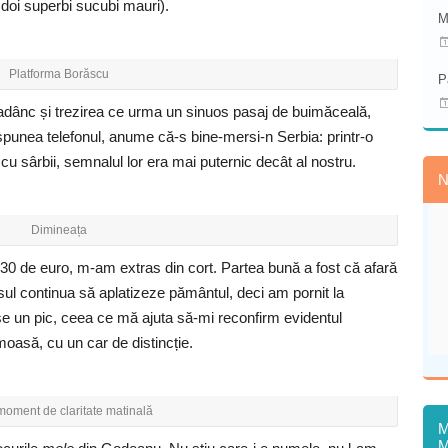
doi superbi sucubi mauri).
M
Platforma Borăscu
P
 adânc și trezirea ce urma un sinuos pasaj de buimăceală,
spunea telefonul, anume că-s bine-mersi-n Serbia: printr-o
 cu sârbii, semnalul lor era mai puternic decât al nostru.
N
Dimineața
 30 de euro, m-am extras din cort. Partea bună a fost că afară
ul continua să aplatizeze pământul, deci am pornit la
se un pic, ceea ce mă ajuta să-mi reconfirm evidentul
moasă, cu un car de distincție.
moment de claritate matinală
M
M