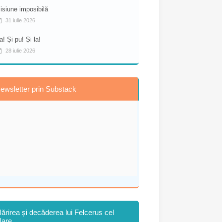
isiune imposibilă
31 iulie 2026
a! Și pu! Și la!
28 iulie 2026
ewsletter prin Substack
ărirea și decăderea lui Felcerus cel
are