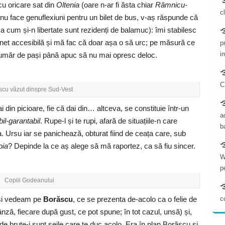
u oricare sat din
Oltenia
(oare n-ar fi ăsta chiar
Râmnicu-
c
nu face genuflexiuni pentru un bilet de bus, v-aș răspunde că
 cum și-n libertate sunt rezidenți de balamuc): îmi stabilesc
net accesibilă și mă fac că doar așa o să urc; pe măsură ce
p
i
 număr de pași până apuc să nu mai opresc deloc.
C
scu văzut dinspre Sud-Vest
ai din picioare, fie că dai din… altceva, se constituie într-un
a
il-garantabil
. Rupe-l și te rupi, afară de situațiile-n care
b
. Ursu iar se panichează, obturat fiind de ceața care, sub
oia
? Depinde la ce aș alege să mă raportez, ca să fiu sincer.
W
p
Copiii Godeanului
 și vedeam pe
Borăscu
, ce se prezenta de-acolo ca o felie de
c
ză, fiecare după gust, ce pot spune; în tot cazul, unsă) și,
 de brute-i sunt șeile care te duc acolo. Era în plan Borăscu și