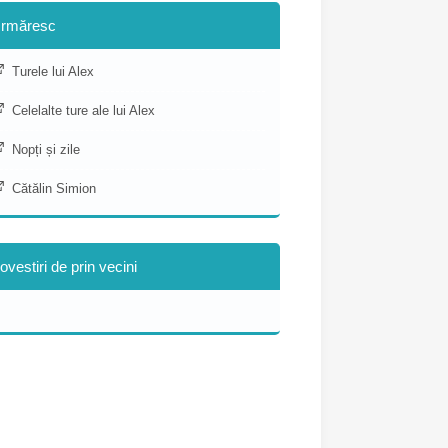
rmăresc
Turele lui Alex
Celelalte ture ale lui Alex
Nopți și zile
Cătălin Simion
ovestiri de prin vecini