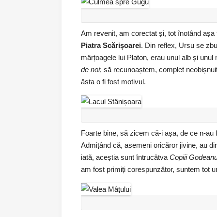
Am revenit, am corectat și, tot înotând așa f
Piatra Scărișoarei
. Din reflex, Ursu se zbu
mârțoagele lui Platon, erau unul alb și unul
de noi
; să recunoaștem, complet neobișnuit. M
ăsta o fi fost motivul.
Foarte bine, să zicem că-i așa, de ce n-au fo
Admițând că, asemeni oricăror jivine, au din
iată, aceștia sunt întrucâtva
Copiii Godeanu
am fost primiți corespunzător, suntem tot un 