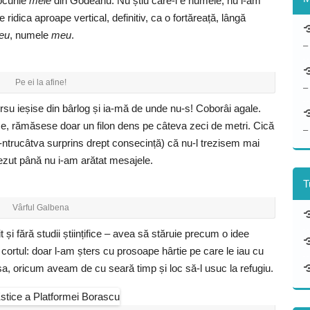
ocurile
mele
din Godeanu. Nu știu care-i e numele, nu l-am
e ridica aproape vertical, definitiv, ca o fortăreață, lângă
eu
, numele
meu
.
–
Pe ei la afine!
–
Ursu ieșise din bârlog și ia-mă de unde nu-s! Coborâi agale.
pise, rămăsese doar un filon dens pe câteva zeci de metri. Cică
–
i-ntrucâtva surprins drept consecință) că nu-l trezisem mai
ezut până nu i-am arătat mesajele.
T
Vârful Galbena
 și fără studii științifice – avea să stăruie precum o idee
cortul: doar l-am șters cu prosoape hârtie pe care le iau cu
a, oricum aveam de cu seară timp și loc să-l usuc la refugiu.