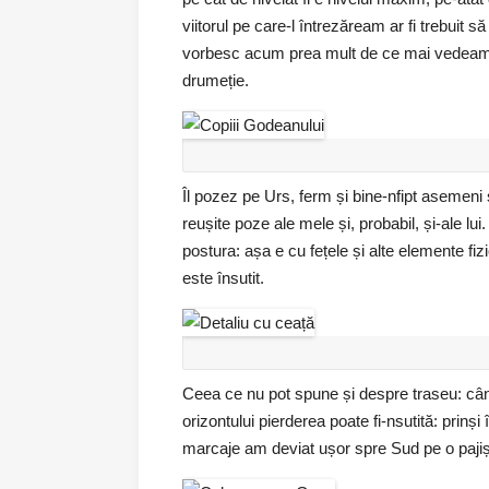
viitorul pe care-l întrezăream ar fi trebuit să
vorbesc acum prea mult de ce mai vedeam
drumeție.
Îl pozez pe Urs, ferm și bine-nfipt asemeni 
reușite poze ale mele și, probabil, și-ale lu
postura: așa e cu fețele și alte elemente fi
este însutit.
Ceea ce nu pot spune și despre traseu: când
orizontului pierderea poate fi-nsutită: prin
marcaje am deviat ușor spre Sud pe o paji