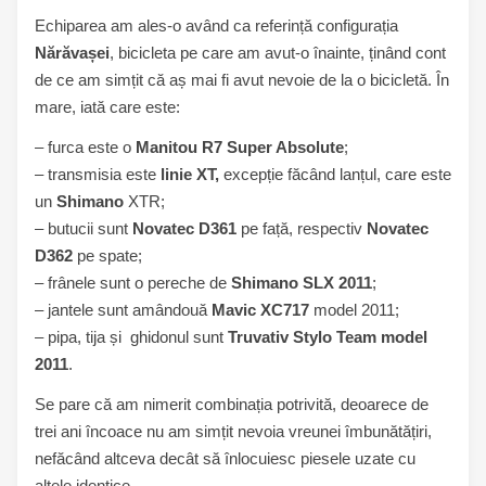
Echiparea am ales-o având ca referință configurația
Nărăvașei
, bicicleta pe care am avut-o înainte, ținând cont
de ce am simțit că aș mai fi avut nevoie de la o bicicletă. În
mare, iată care este:
– furca este o
Manitou R7 Super Absolute
;
– transmisia este
linie XT,
excepție făcând lanțul, care este
un
Shimano
XTR;
– butucii sunt
Novatec D361
pe față, respectiv
Novatec
D362
pe spate;
– frânele sunt o pereche de
Shimano SLX 2011
;
– jantele sunt amândouă
Mavic XC717
model 2011;
– pipa, tija și ghidonul sunt
Truvativ Stylo Team model
2011
.
Se pare că am nimerit combinația potrivită, deoarece de
trei ani încoace nu am simțit nevoia vreunei îmbunătățiri,
nefăcând altceva decât să înlocuiesc piesele uzate cu
altele identice.