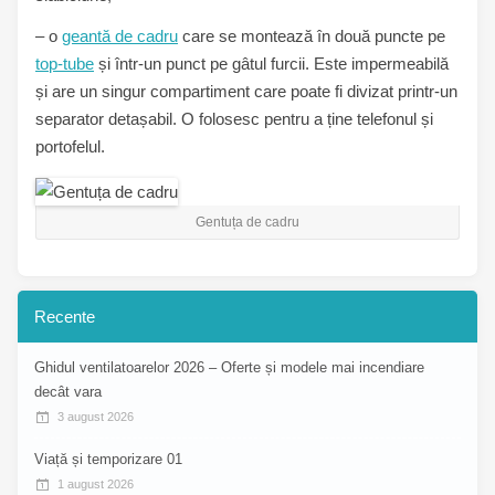
– o
geantă de cadru
care se montează în două puncte pe
top-tube
și într-un punct pe gâtul furcii. Este impermeabilă
și are un singur compartiment care poate fi divizat printr-un
separator detașabil. O folosesc pentru a ține telefonul și
portofelul.
Gentuța de cadru
Recente
Ghidul ventilatoarelor 2026 – Oferte și modele mai incendiare
decât vara
3 august 2026
Viață și temporizare 01
1 august 2026