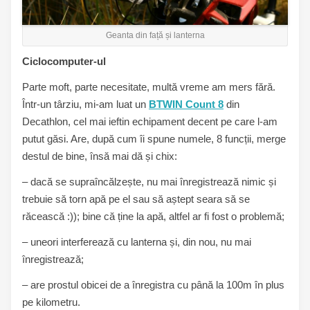
Geanta din față și lanterna
Ciclocomputer-ul
Parte moft, parte necesitate, multă vreme am mers fără.
Într-un târziu, mi-am luat un
BTWIN Count 8
din
Decathlon, cel mai ieftin echipament decent pe care l-am
putut găsi. Are, după cum îi spune numele, 8 funcții, merge
destul de bine, însă mai dă și chix:
– dacă se supraîncălzește, nu mai înregistrează nimic și
trebuie să torn apă pe el sau să aștept seara să se
răcească :)); bine că ține la apă, altfel ar fi fost o problemă;
– uneori interferează cu lanterna și, din nou, nu mai
înregistrează;
– are prostul obicei de a înregistra cu până la 100m în plus
pe kilometru.