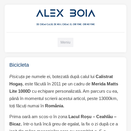
Alex Boia
De chemi calul de nu-l chemi, el ori vine. ori nu vine
Mergi direct la conținut
Meniu
Bicicleta
Pisicuța
pe numele ei, botezată după calul lui
Calistrat
Hogaș
, este făcută în 2011 pe un cadru de
Merida Matts
Lite 1000D
cu echipare personalizată. Am parcurs cu ea,
până în momentul scrierii acestui articol, peste 13000km,
toți făcuți numai în
România
.
Prima oară am scos-o în zona
Lacul Roșu – Ceahlău –
Bicaz
, într-o tură încă greu de egalat, la fix o zi după ce a