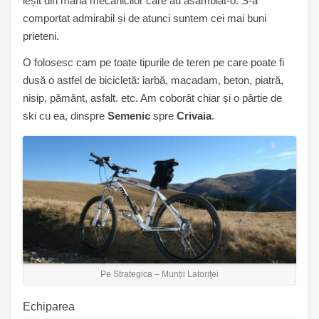
ieșit din mâna mecanicilor care au asamblat-o. S-a
comportat admirabil și de atunci suntem cei mai buni
prieteni.
O folosesc cam pe toate tipurile de teren pe care poate fi
dusă o astfel de bicicletă: iarbă, macadam, beton, piatră,
nisip, pământ, asfalt. etc. Am coborât chiar și o pârtie de
ski cu ea, dinspre
Semenic
spre
Crivaia
.
Pe Strategica – Munții Latoriței
Echiparea