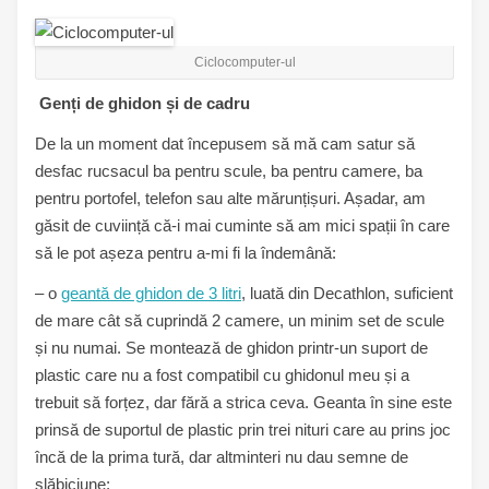
Ciclocomputer-ul
Genți de ghidon și de cadru
De la un moment dat începusem să mă cam satur să
desfac rucsacul ba pentru scule, ba pentru camere, ba
pentru portofel, telefon sau alte mărunțișuri. Așadar, am
găsit de cuviință că-i mai cuminte să am mici spații în care
să le pot așeza pentru a-mi fi la îndemână:
– o
geantă de ghidon de 3 litri
, luată din Decathlon, suficient
de mare cât să cuprindă 2 camere, un minim set de scule
și nu numai. Se montează de ghidon printr-un suport de
plastic care nu a fost compatibil cu ghidonul meu și a
trebuit să forțez, dar fără a strica ceva. Geanta în sine este
prinsă de suportul de plastic prin trei nituri care au prins joc
încă de la prima tură, dar altminteri nu dau semne de
slăbiciune;