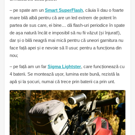
– pe spate am un
Smart SuperFlash
, căuia îi dau o foarte
mare bilă albă pentru că are un led extrem de potent în
partea de sus care, ei bine… dă flash-uri periodice în spate
de așa natură încât e imposibil să nu fii văzut (și înjurat!),
dar și o bilă neagră mai mică pentru că uneori garnitura nu
face față apei și e nevoie să îl usuc pentru a funcționa din
nou;
– pe față am un far
Sigma Lightster
, care funcționează cu
4 baterii. Se montează ușor, lumina este bună, rezistă la
apă și la șocuri, numai că trece prin baterii ca prin unt.