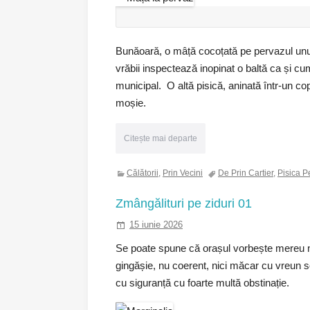
Bunăoară, o mâță cocoțată pe pervazul unu
vrăbii inspectează inopinat o baltă ca și cum
municipal. O altă pisică, aninată într-un co
moșie.
Citește mai departe
Călătorii
,
Prin Vecini
De Prin Cartier
,
Pisica P
Zmângălituri pe ziduri 01
15 iunie 2026
Se poate spune că orașul vorbește mereu neî
gingășie, nu coerent, nici măcar cu vreun 
cu siguranță cu foarte multă obstinație.