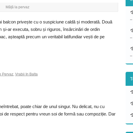
Mâță la pervaz
–
i balcon privește cu o suspiciune caldă și moderată. Două
 și-ar executa, sobru și riguros, însărcinări de ordin
pac, așteaptă precum un veritabil latifundiar vești de pe
–
–
e Pervaz
,
Vrabii In Balta
T
ntrebat, poate chiar de unul singur. Nu delicat, nu cu
soi de respect pentru vreun soi de formă sau compoziție. Dar