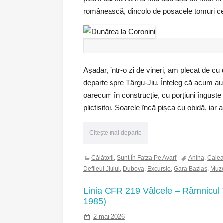
românească, dincolo de posacele tomuri ce-nș
Așadar, într-o zi de vineri, am plecat de cu
departe spre Târgu-Jiu. Înțeleg că acum au r
oarecum în construcție, cu porțiuni înguste
plictisitor. Soarele încă pișca cu obidă, iar 
Citește mai departe
Călătorii
,
Sunt În Fatza Pe Avari'
Anina
,
Calea
Defileul Jiului
,
Dubova
,
Excursie
,
Gara Bazias
,
Muze
Linia CFR 219 Vâlcele – Râmnicul Vâ
1985)
2 mai 2026