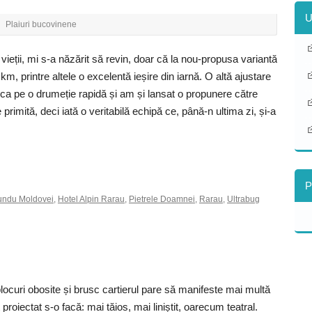
U
Plaiuri bucovinene
vieții, mi s-a năzărit să revin, doar că la nou-propusa variantă
, printre altele o excelentă ieșire din iarnă. O altă ajustare
at ca pe o drumeție rapidă și am și lansat o propunere către
primită, deci iată o veritabilă echipă ce, până-n ultima zi, și-a
P
undu Moldovei
,
Hotel Alpin Rarau
,
Pietrele Doamnei
,
Rarau
,
Ultrabug
locuri obosite și brusc cartierul pare să manifeste mai multă
proiectat s-o facă: mai tăios, mai liniștit, oarecum teatral.