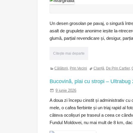
Un desen grosolan pe pavaj, o singură între
asalt de grupulețe anonime ieșite la-ntrecere
glumă, parțial revendicare și, desigur, parți
Citește mai departe
Călătorii
,
Prin Vecini
Clanță
,
De Prin Cartier
,
G
Bucovină, plai cu stropi – Ultrabug 
9 iunie 2026
A doua zi începu cinstit și administrativ cu 
mele, o cafea fierbinte și un triaj rapid al fot
câteva ocolișuri pe traseul a ceea ce cândv
Fundul Moldovei, nu mai mult de 8 km, dac