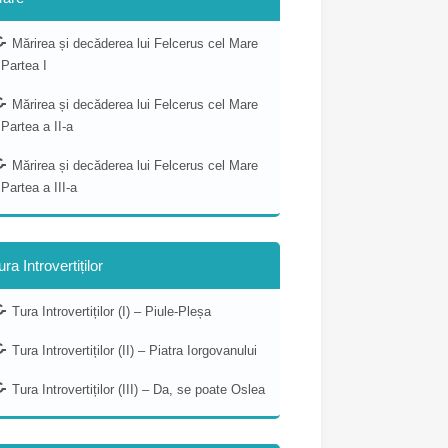
Mărirea și decăderea lui Felcerus cel Mare
 Partea I
Mărirea și decăderea lui Felcerus cel Mare
 Partea a II-a
Mărirea și decăderea lui Felcerus cel Mare
 Partea a III-a
ura Introvertiților
Tura Introvertiților (I) – Piule-Pleșa
Tura Introvertiților (II) – Piatra Iorgovanului
Tura Introvertiților (III) – Da, se poate Oslea