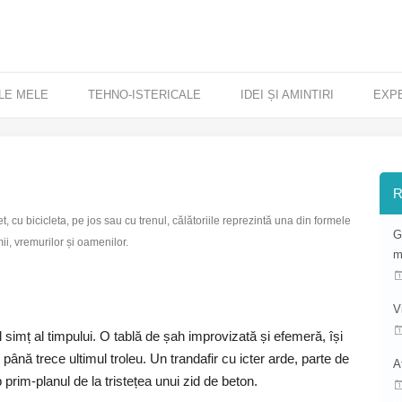
LE MELE
TEHNO-ISTERICALE
IDEI ȘI AMINTIRI
EXP
R
t, cu bicicleta, pe jos sau cu trenul, călătoriile reprezintă una din formele
G
ii, vremurilor și oamenilor.
m
V
l simț al timpului. O tablă de șah improvizată și efemeră, își
 până trece ultimul troleu. Un trandafir cu icter arde, parte de
A
 prim-planul de la tristețea unui zid de beton.