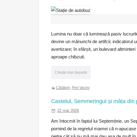
Lumina nu doar că luminează pasiv lucrurile
devine un mănunchi de artifcii; indicatorul 
avertizare; în sfârșit, un bulevard altminte
aproape chibzuit.
Citește mai departe
Călătorii
,
Prin Vecini
Castelul, Semmeringul și mâța din
22 mai 2026
Am întocmit în faptul lui Septembrie, un Sep
pornind de la regretul mamei că n-apucase p
pietre cât să nu mă mai dau așa de mult în v