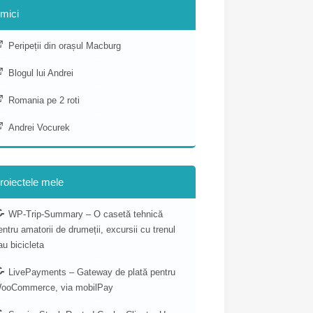
mici
Peripeții din orașul Macburg
Blogul lui Andrei
Romania pe 2 roti
Andrei Vocurek
roiectele mele
WP-Trip-Summary – O casetă tehnică
entru amatorii de drumeții, excursii cu trenul
au bicicleta
LivePayments – Gateway de plată pentru
ooCommerce, via mobilPay