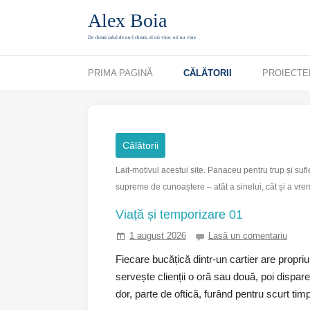
Alex Boia
De chemi calul de nu-l chemi, el ori vine. ori nu vine
Mergi direct la conținut
PRIMA PAGINĂ
CĂLĂTORII
PROIECTE
Călătorii
Lait-motivul acestui site. Panaceu pentru trup și sufle
supreme de cunoaștere – atât a sinelui, cât și a vrem
Viață și temporizare 01
1 august 2026
Lasă un comentariu
Fiecare bucățică dintr-un cartier are propriu
servește clienții o oră sau două, poi dispare
dor, parte de oftică, furând pentru scurt timp