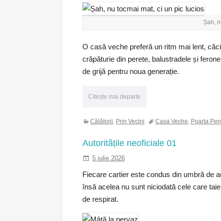
Șah, n
O casă veche preferă un ritm mai lent, căci or
crăpăturie din perete, balustradele și feron
de grijă pentru noua generație.
Citește mai departe
Călătorii
,
Prin Vecini
Casa Veche
,
Poarta Pen
Autoritățile neoficiale 01
5 iulie 2026
Fiecare cartier este condus din umbră de au
însă acelea nu sunt niciodată cele care tai
de respirat.