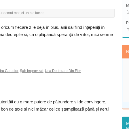
M
u tocmai mat, ci un pic lucios
P
icum fiecare zi e deja în plus, anii săi fiind înțepeniți în
eria decrepite și, ca o plăpândă speranță de viitor, mici semne
N
tru Carucior
,
Șah Improvizat
,
Usa De Intrare Din Fier
torități cu o mare putere de pătrundere și de convingere,
e bon de taxe și nici măcar cei ce ștampilează până și aerul
M
M