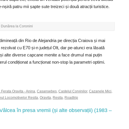
iră patru mii șapte sute treizeci și două atracții turistice.
Dunărea la Coronini
 dimineață din Rio de Alejandria pe direcția Craiova și mai
ezolvat cu E70 și-n județul Olt, dar pe-atunci era lăsată
 și alte diverse capcane menite a face drumul mai puțin
aerul condiționat a funcționat non-stop la parametri optimi.
 Ferata Oravita - Anina
,
Casansebes
,
Castelul Corvinilor
,
Cazanele Mici
,
ul Locomotivelor Resita
,
Oravita
,
Resita
,
Roadtrip
lcea în presa vremii (și alte observații) (1983 –