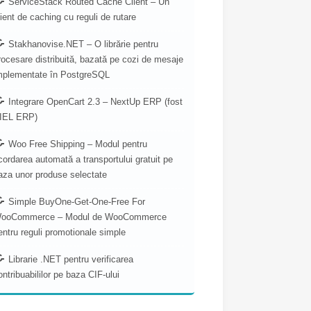
ServiceStack Routed Cache Client – Un
lient de caching cu reguli de rutare
Stakhanovise.NET – O librărie pentru
rocesare distribuită, bazată pe cozi de mesaje
mplementate în PostgreSQL
Integrare OpenCart 2.3 – NextUp ERP (fost
IEL ERP)
Woo Free Shipping – Modul pentru
cordarea automată a transportului gratuit pe
aza unor produse selectate
Simple BuyOne-Get-One-Free For
ooCommerce – Modul de WooCommerce
entru reguli promotionale simple
Librarie .NET pentru verificarea
ontribuabililor pe baza CIF-ului