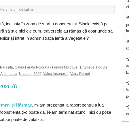
c
Pe un drum de culme
tă, inclusiv în zona de start a concursului. Șinele există pe
p
fără să știe nici ele cum, traversele au rămas că doar unde să
i
ilor și intrat în administrația lentă a vegetației?
C
a
 Parasita
,
Calea Ferata Pojorata - Fundul Moldovei
,
Drumetie
,
Foc De
b
 Arseneasa
,
Ultrabug 2026
,
Valea Arsenesei
,
Vatra Dornei
2026 (I)
W
p
limani și Hășmaș
, m-am prezentat la raport pentru a lua
nconștiența ți-o poate da. N-am terminat atunci, nici cu poze
c
ât se poate de valabilă.