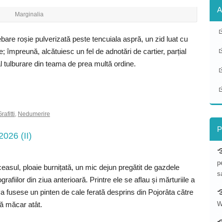
A
Marginalia
bare roșie pulverizată peste tencuiala aspră, un zid luat cu
; împreună, alcătuiesc un fel de adnotări de cartier, parțial
al tulburare din teama de prea multă ordine.
rafitti
,
Nedumerire
P
2026 (II)
p
ceasul, ploaie burnițată, un mic dejun pregătit de gazdele
s
ografiilor din ziua anterioară. Printre ele se aflau și mărturiile a
a fusese un pinten de cale ferată desprins din Pojorâta către
W
ă măcar atât.