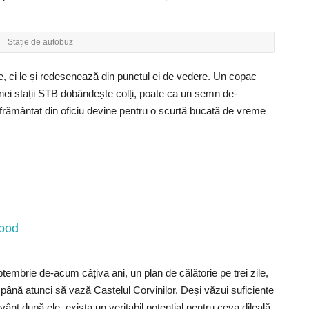
Stație de autobuz
, ci le și redesenează din punctul ei de vedere. Un copac
unei stații STB dobândește colți, poate ca un semn de-
ri frământat din oficiu devine pentru o scurtă bucată de vreme
 pod
tembrie de-acum câțiva ani, un plan de călătorie pe trei zile,
ână atunci să vază Castelul Corvinilor. Deși văzui suficiente
ânt după ele, exista un veritabil potențial pentru ceva dileală