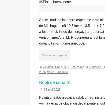
Acum, mai înclinat spre aspectele lente ale 
de Minibug, adică 10.5 km + 13.5 km + 7.2 km
a fost ritmul: în loc de alergat, l-am abord
verișorii mei A. și M. Propunerea a fost bine 
dobândit și-un nume anecdotic.
Citește mai departe
Călătorii
,
Concursuri
,
Per-Pedes
Drumetie
,
F
2026
,
Valea Timanului
Nopți de iarnă 01
26 mai 2026
Puțină gheață, niscaiva asfalt umed, niște b
voință decât de obicei ori decât poate a fost 