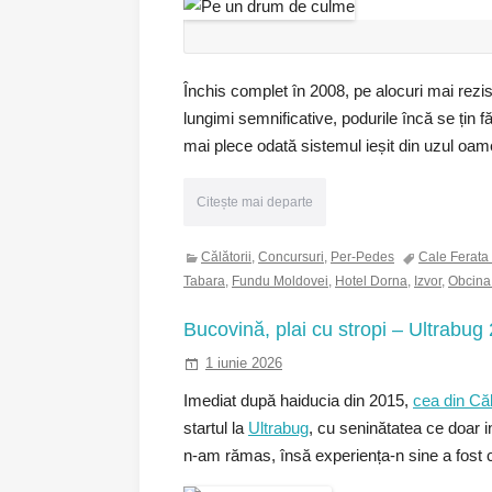
Închis complet în 2008, pe alocuri mai rezis
lungimi semnificative, podurile încă se țin 
mai plece odată sistemul ieșit din uzul oamen
Citește mai departe
Călătorii
,
Concursuri
,
Per-Pedes
Cale Ferata
Tabara
,
Fundu Moldovei
,
Hotel Dorna
,
Izvor
,
Obcina
Bucovină, plai cu stropi – Ultrabug 
1 iunie 2026
Imediat după haiducia din 2015,
cea din Că
startul la
Ultrabug
, cu seninătatea ce doar i
n-am rămas, însă experiența-n sine a fost c