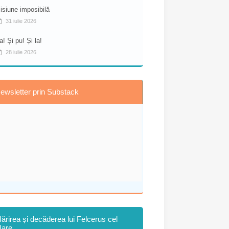
isiune imposibilă
31 iulie 2026
a! Și pu! Și la!
28 iulie 2026
ewsletter prin Substack
ărirea și decăderea lui Felcerus cel
are