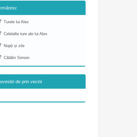
rmăresc
Turele lui Alex
Celelalte ture ale lui Alex
Nopți și zile
Cătălin Simion
ovestiri de prin vecini