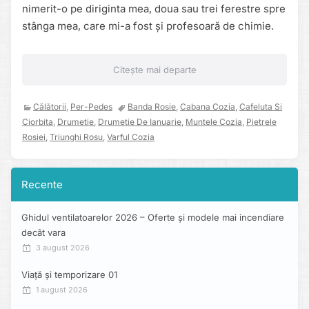
nimerit-o pe diriginta mea, doua sau trei ferestre spre
stânga mea, care mi-a fost și profesoară de chimie.
Citește mai departe
Călătorii
,
Per-Pedes
Banda Rosie
,
Cabana Cozia
,
Cafeluta Si
Ciorbita
,
Drumetie
,
Drumetie De Ianuarie
,
Muntele Cozia
,
Pietrele
Rosiei
,
Triunghi Rosu
,
Varful Cozia
Recente
Ghidul ventilatoarelor 2026 – Oferte și modele mai incendiare
decât vara
3 august 2026
Viață și temporizare 01
1 august 2026