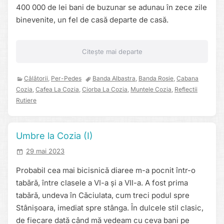
400 000 de lei bani de buzunar se adunau în zece zile
binevenite, un fel de casă departe de casă.
Citește mai departe
Călătorii
,
Per-Pedes
Banda Albastra
,
Banda Rosie
,
Cabana
Cozia
,
Cafea La Cozia
,
Ciorba La Cozia
,
Muntele Cozia
,
Reflectii
Rutiere
Umbre la Cozia (I)
29 mai 2023
Probabil cea mai bicisnică diaree m-a pocnit într-o
tabără, între clasele a VI-a și a VII-a. A fost prima
tabără, undeva în Căciulata, cum treci podul spre
Stânișoara, imediat spre stânga. În dulcele stil clasic,
de fiecare dată când mă vedeam cu ceva bani pe