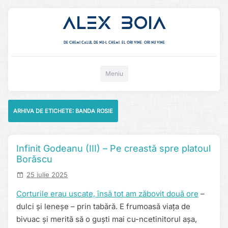
Alex Boia
De chemi calul de nu-l chemi, el ori vine. ori nu vine
Mergi direct la conținut
Meniu
ARHIVA DE ETICHETE:
BANDA ROSIE
Infinit Godeanu (III) – Pe creastă spre platoul
Borăscu
25 iulie 2025
Corturile erau uscate, însă tot am zăbovit două ore
–
dulci și leneșe – prin tabără. E frumoasă viața de
bivuac și merită să o guști mai cu-ncetinitorul așa,