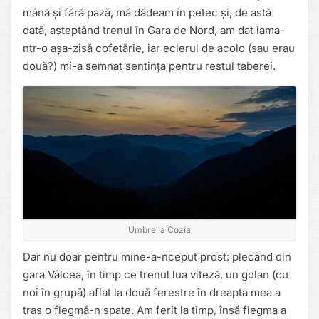
mână și fără pază, mă dădeam în petec și, de astă
dată, așteptând trenul în Gara de Nord, am dat iama-
ntr-o așa-zisă cofetărie, iar eclerul de acolo (sau erau
două?) mi-a semnat sentința pentru restul taberei.
Umbre la Cozia
Dar nu doar pentru mine-a-nceput prost: plecând din
gara Vâlcea, în timp ce trenul lua viteză, un golan (cu
noi în grupă) aflat la două ferestre în dreapta mea a
tras o flegmă-n spate. Am ferit la timp, însă flegma a