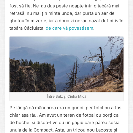
fost să fie. Ne-au dus peste noapte într-o tabără mai
retrasă, nu mai țin minte unde, dar purta un aer de
ghetou în mizerie, iar a doua zi ne-au cazat definitiv în
tabăra Căciulata,
de care vă povestisem
.
Între Bulz și Ciuha Mică
Pe lângă că mâncarea era un gunoi, per total nu a fost
chiar așa rău. Am avut un teren de fotbal cu porți ca
de hochei și disco-live cu un gagiu care părea sosia
unuia de la Compact. Asta, un tricou nou Lacoste și