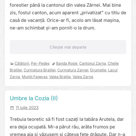
forestier până la cantonul din valea Zârnei. Mai bine
zis, fostul canton, acum aparent „privatizat” cu titlu de
casă de vacanță. Orice-ar fi, acolo am lăsat mașina,
ne-am schimbat și-am pornit-o la drum.
Citește mai departe
Călătorii
,
Per-Pedes
Banda Rosie
,
Cantonul Zarna
,
Cheile
Bratilei
,
Curmatura Bratilei
,
Curmatura Zarnei
,
Drumetie
,
Lacul
Zarna
,
Muntii Fagaras
,
Valea Bratila
,
Valea Zarna
Umbre la Cozia (II)
11 iulie 2023
Trebuia teoretic să fi fost cazați la tabăra Arutela, dar
era deja ocupată. Mi-a părut rău, arăta frumos pe
vremea aia și văzusem și câteva fete drăguțe. Dar n-a