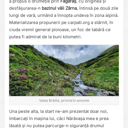
a propus o drumeție prin
Făgăraș
, cu originea și
desfășurarea-n
bazinul văii Zârna
, întinsă pe două zile
lungi de vară, urmând a înnopta undeva în zona alpină.
Materializarea propunerii pe carpati.org a stârnit, în
ciuda vremii general ploioase, un foc de tabără ce
putea fi admirat de la buni kilometri.
Valea Brătila, privind în amonte
Una peste alta, la start ne-am prezentat doar noi,
îmbarcați în mașina lui, căci Nărăvașa mea e prea
lăsată și nu putea parcurge-n siguranță drumul