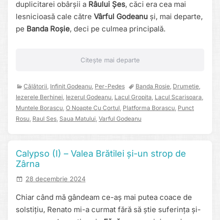
duplicitarei obârșii a
Râului Șes
, căci era cea mai
lesnicioasă cale către
Vârful Godeanu
și, mai departe,
pe
Banda Roșie
, deci pe culmea principală.
Citește mai departe
Călătorii
,
Infinit Godeanu
,
Per-Pedes
Banda Rosie
,
Drumetie
,
Iezerele Berhinei
,
Iezerul Godeanu
,
Lacul Gropita
,
Lacul Scarisoara
,
Muntele Borascu
,
O Noapte Cu Cortul
,
Platforma Borascu
,
Punct
Rosu
,
Raul Ses
,
Saua Matului
,
Varful Godeanu
Calypso (I) – Valea Brătilei și-un strop de
Zârna
28 decembrie 2024
Chiar când mă gândeam ce-aș mai putea coace de
solstițiu, Renato mi-a curmat fără să știe suferința și-