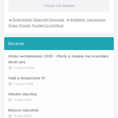
Citește mai departe
Experimente
,
Observații Personale
Analfabeti
,
Comunicare
,
Grasu
,
Procleti
,
Procleti Cu Certificat
Recente
Ghidul ventilatoarelor 2026 – Oferte și modele mai incendiare
decât vara
3 august 2026
Viață și temporizare 01
1 august 2026
Atitudini diacritice
31 iulie 2026
Misiune imposibilă
31 iulie 2026