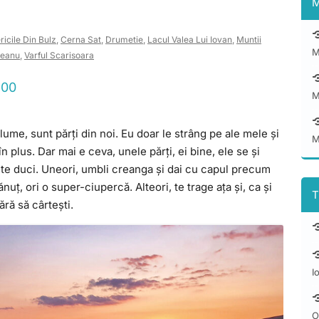
M
ricile Din Bulz
,
Cerna Sat
,
Drumetie
,
Lacul Valea Lui Iovan
,
Muntii
M
deanu
,
Varful Scarisoara
800
M
ume, sunt părți din noi. Eu doar le strâng pe ale mele și
M
n plus. Dar mai e ceva, unele părți, ei bine, ele se și
ă te duci. Uneori, umbli creanga și dai cu capul precum
uț, ori o super-ciupercă. Alteori, te trage ața și, ca și
T
ără să cârtești.
I
O