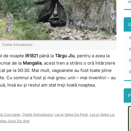
c
U
Cheile Sohodolului
nul de noapte
IR1821
până la
Târgu Jiu
, pentru a avea la
ocmai de la
Mangalia
, acest tren a strâns o oră întârziere
cat pe la 00:30. Mai mult, vagoanele au fost toate pline
te. Cu somnul a fost și mai greu: unii – mai inventivi – au
, însă eu și restul am stat treji toată noaptea.
P
le Corcoaiei
,
Cheile Sohodolului
,
Lacul Valea De Pesti
,
Lacul Valea Lui
alea Jiului De Vest