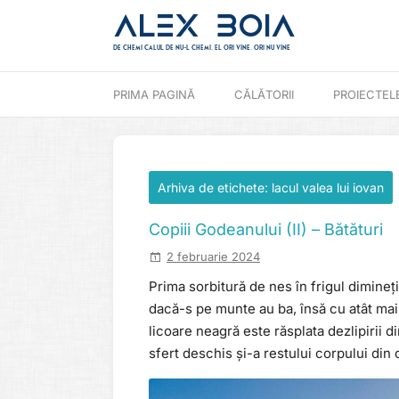
Alex Boia
De chemi calul de nu-l chemi, el ori vine. ori nu vine
Mergi direct la conținut
PRIMA PAGINĂ
CĂLĂTORII
PROIECTEL
Arhiva de etichete:
lacul valea lui iovan
Copiii Godeanului (II) – Bătături
2 februarie 2024
Prima sorbitură de nes în frigul dimineți
dacă-s pe munte au ba, însă cu atât mai
licoare neagră este răsplata dezlipirii d
sfert deschis și-a restului corpului din c