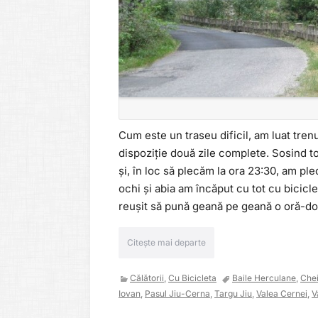
Cum este un traseu dificil, am luat tre
dispoziție două zile complete. Sosind t
și, în loc să plecăm la ora 23:30, am ple
ochi și abia am încăput cu tot cu bicicle
reușit să pună geană pe geană o oră-două
Citește mai departe
Călătorii
,
Cu Bicicleta
Baile Herculane
,
Chei
Iovan
,
Pasul Jiu-Cerna
,
Targu Jiu
,
Valea Cernei
,
V