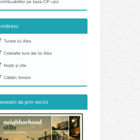
ontribuabililor pe baza CIF-ului
rmăresc
Turele lui Alex
Celelalte ture ale lui Alex
Nopți și zile
Cătălin Simion
ovestiri de prin vecini