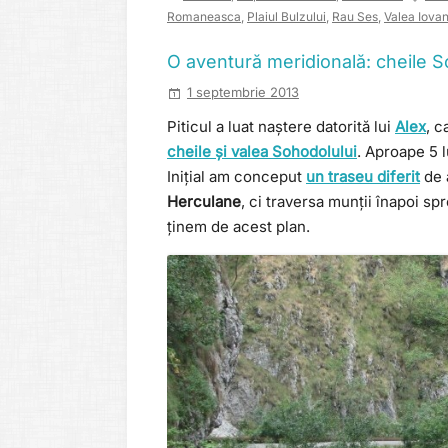
Romaneasca
,
Plaiul Bulzului
,
Rau Ses
,
Valea Iova
O aventură meridională: cheile S
1 septembrie 2013
Piticul a luat naștere datorită lui
Alex
, c
cheile și valea Sohodolului
. Aproape 5 l
Inițial am conceput
un traseu diferit
de 
Herculane
, ci traversa munții înapoi sp
ținem de acest plan.