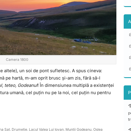
A
Camera 1800
e altele), un soi de pont sufletesc. A spus cineva:
mă pe hartă, m-am oprit brusc și-am zis, fără să-l
, teteo, Godeanul
! În dimensiunea multiplă a existenței
P
tura umană, cel puțin nu pe la noi, cel puțin nu pentru
p
t
na Sat
,
Drumetie
,
Lacul Valea Lui Iovan
,
Muntii Godeanu
,
Oslea