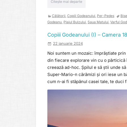
Citește mai departe
Călătorii
,
Copiii Godeanului
,
Per-Pedes
Bise
Godeanu
,
Plaiul Bulzului
,
Saua Matului
,
Varful Go
Copiii Godeanului (I) – Camera 1
22 ianuarie 2024
Noi suntem un mozaic: împrăștiate prin l
din fiecare explorare vin cu o părticică î
creează ad-hoc. Șpilul e să știi unde s
Super-Mario-n cărămizi și ori iese un băn
cum n-ai fi stăpânul casei tale, te duci f