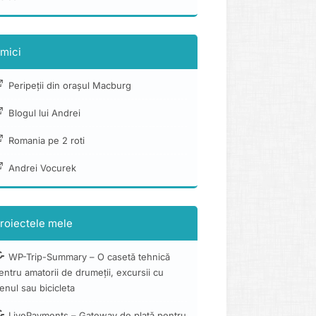
mici
Peripeții din orașul Macburg
Blogul lui Andrei
Romania pe 2 roti
Andrei Vocurek
roiectele mele
WP-Trip-Summary – O casetă tehnică
entru amatorii de drumeții, excursii cu
renul sau bicicleta
LivePayments – Gateway de plată pentru