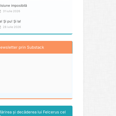
isiune imposibilă
31 iulie 2026
a! Și pu! Și la!
28 iulie 2026
ewsletter prin Substack
ărirea și decăderea lui Felcerus cel