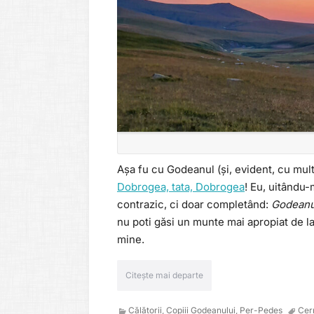
Așa fu cu Godeanul (și, evident, cu mult
Dobrogea, tata, Dobrogea
! Eu, uitându-
contrazic, ci doar completând:
Godeanul
nu poti găsi un munte mai apropiat de la
mine.
Citește mai departe
Călătorii
,
Copiii Godeanului
,
Per-Pedes
Cer