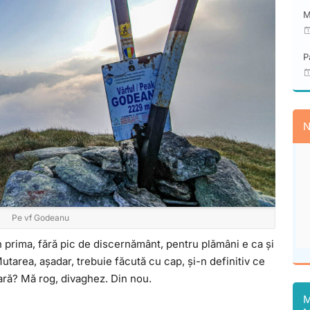
M
P
N
Pe vf Godeanu
n prima, fără pic de discernământ, pentru plămâni e ca și
utarea, așadar, trebuie făcută cu cap, și-n definitiv ce
afară? Mă rog, divaghez. Din nou.
M