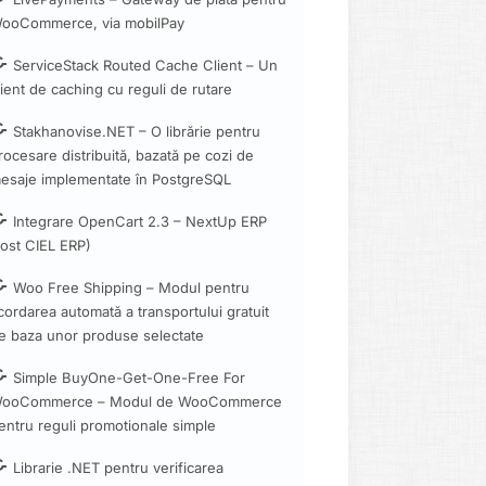
ooCommerce, via mobilPay
ServiceStack Routed Cache Client – Un
lient de caching cu reguli de rutare
Stakhanovise.NET – O librărie pentru
rocesare distribuită, bazată pe cozi de
esaje implementate în PostgreSQL
Integrare OpenCart 2.3 – NextUp ERP
fost CIEL ERP)
Woo Free Shipping – Modul pentru
cordarea automată a transportului gratuit
e baza unor produse selectate
Simple BuyOne-Get-One-Free For
ooCommerce – Modul de WooCommerce
entru reguli promotionale simple
Librarie .NET pentru verificarea