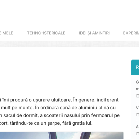
E MELE
TEHNO-ISTERICALE
IDEI ȘI AMINTIRI
EXPERI
R
G
m
i îmi procură o ușurare uluitoare. În genere, indiferent
 mult pe munte. În ordinara cană de aluminiu plină cu
V
in sacul de dormit, a scoaterii nasului prin fermoarul pe
ort, târându-te ca un șarpe, fără grația lui.
A