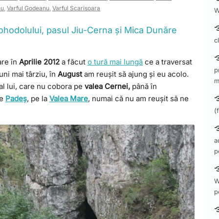
nu
,
Varful Godeanu
,
Varful Scarisoara
W
ohodolului, pasul Jiu-Cerna și Mica Dunăre
c
are în
Aprilie 2012
a făcut
o tură mai lungă
ce a traversat
p
uni mai târziu, în
August
am reușit să ajung și eu acolo.
m
al lui, care nu cobora pe
valea Cernei,
până în
re
Padeș
, pe la
Valea Mare
, numai că nu am reușit să ne
(
a
p
W
p