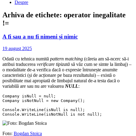
Despre
Arhiva de etichete:
operator inegalitate
!=
A fi sau a nu fi nimeni și nimic
19 august 2025
Odată cu tehnica numită
pattern matching
(căreia am să-ncerc să-i
atribui traducerea
verificare tipizată
să văz cum se simte la limbaj) –
o modalitate de-a verifica dacă o expresie întrunește anumite
caracteristici (și de acționare pe baza rezultatului) – există o
posibilitate mai apropiată de limbajul natural de-a testa dacă o
variabilă are sau nu are valoarea
NULL
:
Company isNull = null;

Company isNotNull = new Company();

Console.WriteLine(isNull is null);

Console.WriteLine(isNotNull is not null);
Foto:
Bogdan Stoica