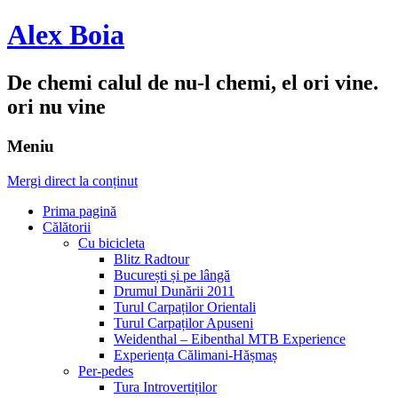
Alex Boia
De chemi calul de nu-l chemi, el ori vine.
ori nu vine
Meniu
Mergi direct la conținut
Prima pagină
Călătorii
Cu bicicleta
Blitz Radtour
București și pe lângă
Drumul Dunării 2011
Turul Carpaților Orientali
Turul Carpaților Apuseni
Weidenthal – Eibenthal MTB Experience
Experiența Călimani-Hășmaș
Per-pedes
Tura Introvertiților