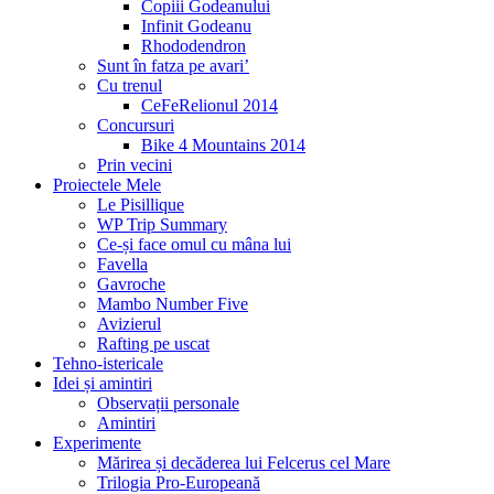
Copiii Godeanului
Infinit Godeanu
Rhododendron
Sunt în fatza pe avari’
Cu trenul
CeFeRelionul 2014
Concursuri
Bike 4 Mountains 2014
Prin vecini
Proiectele Mele
Le Pisillique
WP Trip Summary
Ce-și face omul cu mâna lui
Favella
Gavroche
Mambo Number Five
Avizierul
Rafting pe uscat
Tehno-istericale
Idei și amintiri
Observații personale
Amintiri
Experimente
Mărirea și decăderea lui Felcerus cel Mare
Trilogia Pro-Europeană