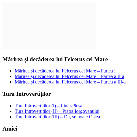
Mărirea și decăderea lui Felcerus cel Mare
Mărirea și decăderea lui Felcerus cel Mare – Partea I
Mărirea și decăderea lui Felcerus cel Mare – Partea a II-a
Mărirea și decăderea lui Felcerus cel Mare – Partea a III-a
Tura Introvertiților
Tura Introvertiților (I) – Piule-Pleșa
Tura Introvertiților (II) – Piatra Iorgovanului
Tura Introvertiților (III) – Da, se poate Oslea
Amici