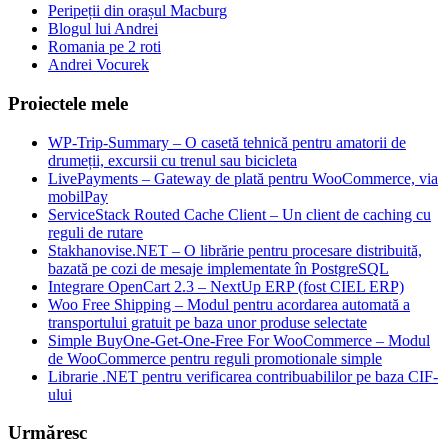
Peripeții din orașul Macburg
Blogul lui Andrei
Romania pe 2 roti
Andrei Vocurek
Proiectele mele
WP-Trip-Summary – O casetă tehnică pentru amatorii de
drumeții, excursii cu trenul sau bicicleta
LivePayments – Gateway de plată pentru WooCommerce, via
mobilPay
ServiceStack Routed Cache Client – Un client de caching cu
reguli de rutare
Stakhanovise.NET – O librărie pentru procesare distribuită,
bazată pe cozi de mesaje implementate în PostgreSQL
Integrare OpenCart 2.3 – NextUp ERP (fost CIEL ERP)
Woo Free Shipping – Modul pentru acordarea automată a
transportului gratuit pe baza unor produse selectate
Simple BuyOne-Get-One-Free For WooCommerce – Modul
de WooCommerce pentru reguli promotionale simple
Librarie .NET pentru verificarea contribuabililor pe baza CIF-
ului
Urmăresc