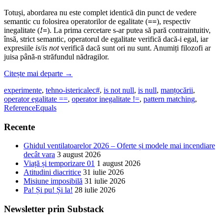
Totuși, abordarea nu este complet identică din punct de vedere
semantic cu folosirea operatorilor de egalitate (
==
), respectiv
inegalitate (
!=
). La prima cercetare s-ar putea să pară contraintuitiv,
însă, strict semantic, operatorul de egalitate verifică dacă-i egal, iar
expresiile
is
/
is not
verifică dacă sunt ori nu sunt. Anumiți filozofi ar
juisa până-n străfundul nădragilor.
Citește mai departe
→
experimente
,
tehno-istericale
c#
,
is not null
,
is null
,
manțocării
,
operator egalitate ==
,
operator inegalitate !=
,
pattern matching
,
ReferenceEquals
Recente
Ghidul ventilatoarelor 2026 – Oferte și modele mai incendiare
decât vara
3 august 2026
Viață și temporizare 01
1 august 2026
Atitudini diacritice
31 iulie 2026
Misiune imposibilă
31 iulie 2026
Pa! Și pu! Și la!
28 iulie 2026
Newsletter prin Substack