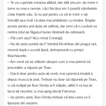
– Te va cuprinde mirarea aflând, dar află oricum: de mine-n
lume nu mai e nevoie, căci fiecărui om îi poartă sâmbetele
chiar fratele său. Și nu pot pentru ca să te mint: v-ați
înmulțit așa mult că abia mai pridideam cu treaba. Bogda-
proste pentru anii ăștia de odihnă, dar simt că-n curând va
reintra totul pe făgașul bunei rânduieli de-odinioară.
– Păi cum așa? făcu mirat Creangă.
– Nu de asta sunteți aici? întrebă Alcofribas din pragul ușii,
revenit după o scurtă lipsă, deîmpreună cu prințul
Machiavelie.
– Am venit să ne sfătuim despre cum e mai potrivit să
procedăm a răpune pe Tiran.
– Dacă doar pentru asta ați venit, mai spornică treabă a
depus musca la arat. Trebuie nu doar să răpuneți pe Tiran,
ci să-nvățați pe Bun-Simțiu a-fi stăpân, altfel îi va lua iar
locul alt nevolnic și mai aprig decât Felcerus.
– Iar pentru asta, Bun-Simțiu trebuie să bea ceea ce îi
lipsește din naștere.