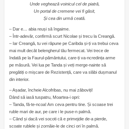
Unde veghează voinicul cel de piatră,
Un portal de cremene vei fi găsit,
Și cea din urmă ceată.
– Dar e… abia reuși să îngaime.
– Într-adevăr, confirmă scurt Nicolae și trecu la Creangă.
– Iar Creangă, tu vei răpune pe Caribda și-ți va trebui ceva
mai mult decât belengherul tău fermecat. Vei trece de
îndată pe la Faurul-pământului, care-ți va-ncredința arme
pe măsură. Vei lua pe Tanda și veți merge-nainte să
pregătiți o mișcare de Rezistență, care va slăbi dușmanul
din interior.
– Așadar, încheie Alcofribas, nu mai zăboviți!
Dând să iasă tuspatru, Moartea-i opri:
– Tanda, fă-te-ncoa! Am ceva pentru tine. Și scoase trei
ruble mari de aur, pe care i le puse-n palmă.
– Când și dacă vei socoti că e primejdie de-a pierde,
scoate rublele și zornăie-le de cinci ori în palmă.