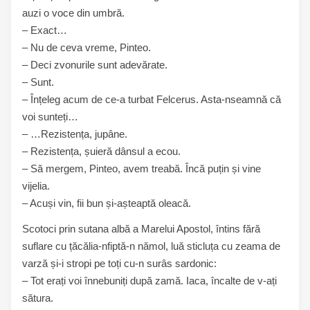
auzi o voce din umbră.
– Exact…
– Nu de ceva vreme, Pinteo.
– Deci zvonurile sunt adevărate.
– Sunt.
– Înțeleg acum de ce-a turbat Felcerus. Asta-nseamnă că
voi sunteți…
– …Rezistența, jupâne.
– Rezistența, șuieră dânsul a ecou.
– Să mergem, Pinteo, avem treabă. Încă puțin și vine
vijelia.
– Acuși vin, fii bun și-așteaptă oleacă.
Scotoci prin sutana albă a Marelui Apostol, întins fără
suflare cu țăcălia-nfiptă-n nămol, luă sticluța cu zeama de
varză și-i stropi pe toți cu-n surâs sardonic:
– Tot erați voi înnebuniți după zamă. Iaca, încalte de v-ați
sătura.