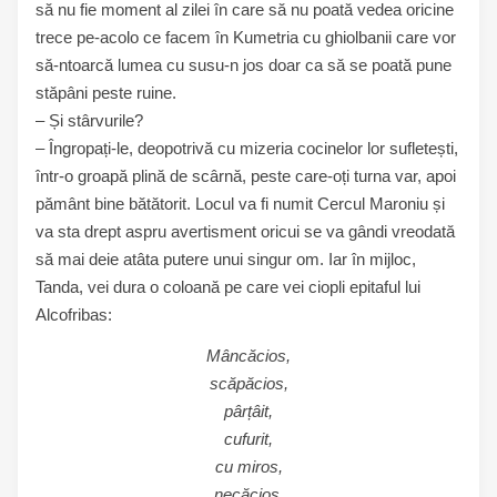
să nu fie moment al zilei în care să nu poată vedea oricine
trece pe-acolo ce facem în Kumetria cu ghiolbanii care vor
să-ntoarcă lumea cu susu-n jos doar ca să se poată pune
stăpâni peste ruine.
– Și stârvurile?
– Îngropați-le, deopotrivă cu mizeria cocinelor lor sufletești,
într-o groapă plină de scârnă, peste care-oți turna var, apoi
pământ bine bătătorit. Locul va fi numit Cercul Maroniu și
va sta drept aspru avertisment oricui se va gândi vreodată
să mai deie atâta putere unui singur om. Iar în mijloc,
Tanda, vei dura o coloană pe care vei ciopli epitaful lui
Alcofribas:
Mâncăcios,
scăpăcios,
pârțâit,
cufurit,
cu miros,
necăcios,