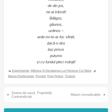
de din jos,
ne-ai trăsnit!
Băligos,
găunos,
urdinos –
arde-mi-te-ar foc sfințit,
dacă-n dos
lași prisos
puturos
și cu fundul pleci mânjit!
Experimente
,
Mărirea Și Decăderea Lui Felcerus Cel Mare
Marea Pantecaraie
,
Procleti
,
Pulp Fiction
,
Ticalosi
Navigare în articole
Zeama de varză. Proprietăți.
Malum immedicabile
Contraindicații.