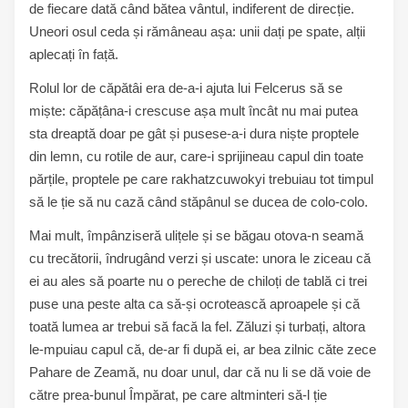
de fiecare dată când bătea vântul, indiferent de direcție.
Uneori osul ceda și rămâneau așa: unii dați pe spate, alții
aplecați în față.
Rolul lor de căpătâi era de-a-i ajuta lui Felcerus să se
miște: căpățâna-i crescuse așa mult încât nu mai putea
sta dreaptă doar pe gât și pusese-a-i dura niște proptele
din lemn, cu rotile de aur, care-i sprijineau capul din toate
părțile, proptele pe care rakhatzcuwokyi trebuiau tot timpul
să le ție să nu cază când stăpânul se ducea de colo-colo.
Mai mult, împânziseră ulițele și se băgau otova-n seamă
cu trecătorii, îndrugând verzi și uscate: unora le ziceau că
ei au ales să poarte nu o pereche de chiloți de tablă ci trei
puse una peste alta ca să-și ocrotească aproapele și că
toată lumea ar trebui să facă la fel. Zăluzi și turbați, altora
le-mpuiau capul că, de-ar fi după ei, ar bea zilnic căte zece
Pahare de Zeamă, nu doar unul, dar că nu li se dă voie de
către prea-bunul Împărat, pe care altminteri să-l ție