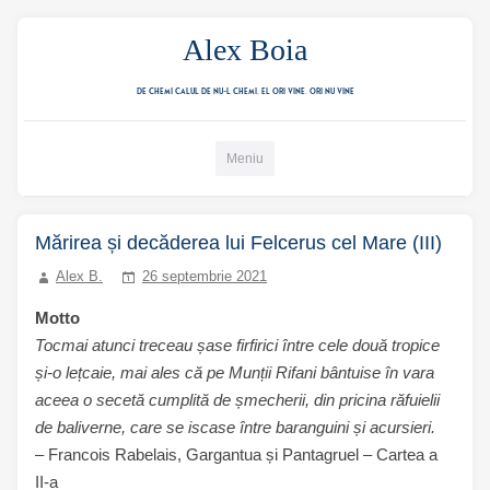
Alex Boia
De chemi calul de nu-l chemi, el ori vine. ori nu vine
Mergi direct la conținut
Meniu
Mărirea și decăderea lui Felcerus cel Mare (III)
Alex B.
26 septembrie 2021
Motto
Tocmai atunci treceau șase firfirici între cele două tropice
și-o lețcaie, mai ales că pe Munții Rifani bântuise în vara
aceea o secetă cumplită de șmecherii, din pricina răfuielii
de baliverne, care se iscase între baranguini și acursieri.
– Francois Rabelais, Gargantua și Pantagruel – Cartea a
II-a