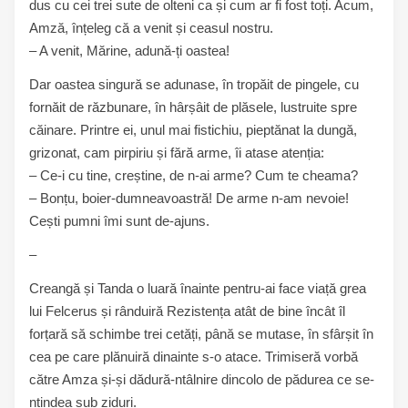
dus cu cei trei sute de olteni ca și cum ar fi fost toți. Acum,
Amză, înțeleg că a venit și ceasul nostru.
– A venit, Mărine, adună-ți oastea!
Dar oastea singură se adunase, în tropăit de pingele, cu
fornăit de răzbunare, în hârșâit de plăsele, lustruite spre
căinare. Printre ei, unul mai fistichiu, pieptănat la dungă,
grizonat, cam pirpiriu și fără arme, îi atase atenția:
– Ce-i cu tine, creștine, de n-ai arme? Cum te cheama?
– Bonțu, boier-dumneavoastră! De arme n-am nevoie!
Cești pumni îmi sunt de-ajuns.
–
Creangă și Tanda o luară înainte pentru-ai face viață grea
lui Felcerus și rânduiră Rezistența atât de bine încât îl
forțară să schimbe trei cetăți, până se mutase, în sfârșit în
cea pe care plănuiră dinainte s-o atace. Trimiseră vorbă
către Amza și-și dădură-ntâlnire dincolo de pădurea ce se-
ntindea sub ziduri.