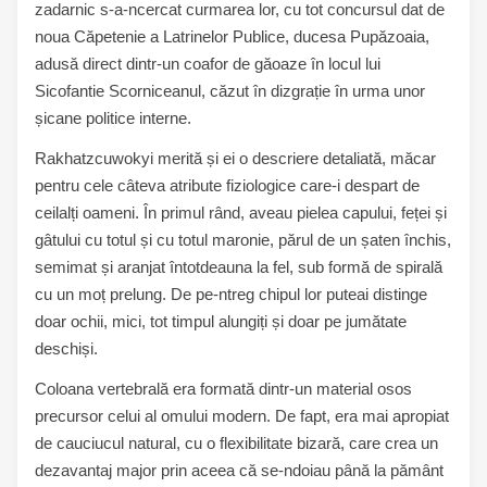
zadarnic s-a-ncercat curmarea lor, cu tot concursul dat de
noua Căpetenie a Latrinelor Publice, ducesa Pupăzoaia,
adusă direct dintr-un coafor de găoaze în locul lui
Sicofantie Scorniceanul, căzut în dizgrație în urma unor
șicane politice interne.
Rakhatzcuwokyi merită și ei o descriere detaliată, măcar
pentru cele câteva atribute fiziologice care-i despart de
ceilalți oameni. În primul rând, aveau pielea capului, feței și
gâtului cu totul și cu totul maronie, părul de un șaten închis,
semimat și aranjat întotdeauna la fel, sub formă de spirală
cu un moț prelung. De pe-ntreg chipul lor puteai distinge
doar ochii, mici, tot timpul alungiți și doar pe jumătate
deschiși.
Coloana vertebrală era formată dintr-un material osos
precursor celui al omului modern. De fapt, era mai apropiat
de cauciucul natural, cu o flexibilitate bizară, care crea un
dezavantaj major prin aceea că se-ndoiau până la pământ