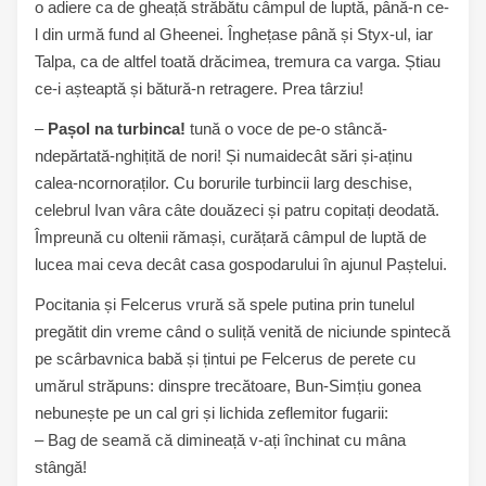
o adiere ca de gheață străbătu câmpul de luptă, până-n ce-
l din urmă fund al Gheenei. Înghețase până și Styx-ul, iar
Talpa, ca de altfel toată drăcimea, tremura ca varga. Știau
ce-i așteaptă și bătură-n retragere. Prea târziu!
–
Pașol na turbinca!
tună o voce de pe-o stâncă-
ndepărtată-nghițită de nori! Și numaidecât sări și-aținu
calea-ncornoraților. Cu borurile turbincii larg deschise,
celebrul Ivan vâra câte douăzeci și patru copitați deodată.
Împreună cu oltenii rămași, curățară câmpul de luptă de
lucea mai ceva decât casa gospodarului în ajunul Paștelui.
Pocitania și Felcerus vrură să spele putina prin tunelul
pregătit din vreme când o suliță venită de niciunde spintecă
pe scârbavnica babă și țintui pe Felcerus de perete cu
umărul străpuns: dinspre trecătoare, Bun-Simțiu gonea
nebunește pe un cal gri și lichida zeflemitor fugarii:
– Bag de seamă că dimineață v-ați închinat cu mâna
stângă!