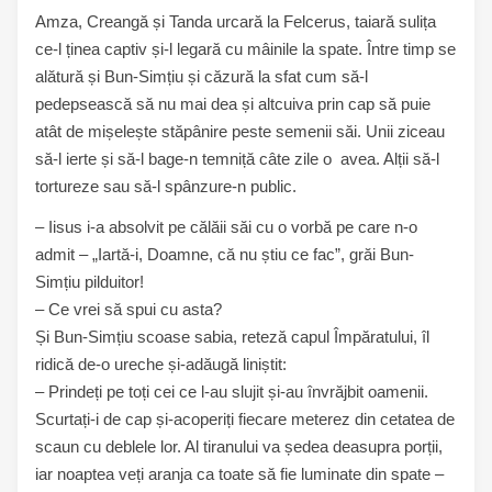
Amza, Creangă și Tanda urcară la Felcerus, taiară sulița
ce-l ținea captiv și-l legară cu mâinile la spate. Între timp se
alătură și Bun-Simțiu și căzură la sfat cum să-l
pedepsească să nu mai dea și altcuiva prin cap să puie
atât de mișelește stăpânire peste semenii săi. Unii ziceau
să-l ierte și să-l bage-n temniță câte zile o avea. Alții să-l
tortureze sau să-l spânzure-n public.
– Iisus i-a absolvit pe călăii săi cu o vorbă pe care n-o
admit – „Iartă-i, Doamne, că nu știu ce fac”, grăi Bun-
Simțiu pilduitor!
– Ce vrei să spui cu asta?
Și Bun-Simțiu scoase sabia, reteză capul Împăratului, îl
ridică de-o ureche și-adăugă liniștit:
– Prindeți pe toți cei ce l-au slujit și-au învrăjbit oamenii.
Scurtați-i de cap și-acoperiți fiecare meterez din cetatea de
scaun cu deblele lor. Al tiranului va ședea deasupra porții,
iar noaptea veți aranja ca toate să fie luminate din spate –