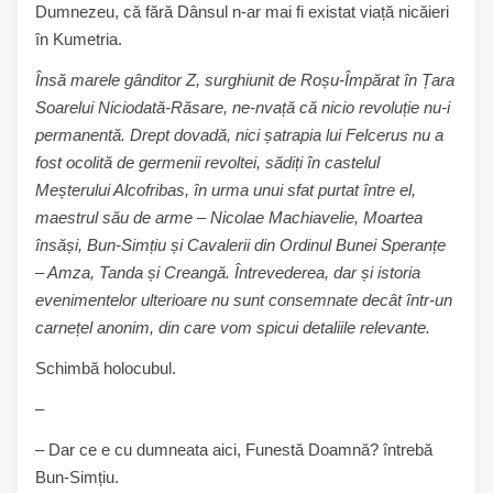
Dumnezeu, că fără Dânsul n-ar mai fi existat viață nicăieri
în Kumetria.
Însă marele gânditor Z, surghiunit de Roșu-Împărat în Țara
Soarelui Niciodată-Răsare, ne-nvață că nicio revoluție nu-i
permanentă. Drept dovadă, nici șatrapia lui Felcerus nu a
fost ocolită de germenii revoltei, sădiți în castelul
Meșterului Alcofribas, în urma unui sfat purtat între el,
maestrul său de arme – Nicolae Machiavelie, Moartea
însăși, Bun-Simțiu și Cavalerii din Ordinul Bunei Speranțe
– Amza, Tanda și Creangă. Întrevederea, dar și istoria
evenimentelor ulterioare nu sunt consemnate decât într-un
carnețel anonim, din care vom spicui detaliile relevante.
Schimbă holocubul.
–
– Dar ce e cu dumneata aici, Funestă Doamnă? întrebă
Bun-Simțiu.