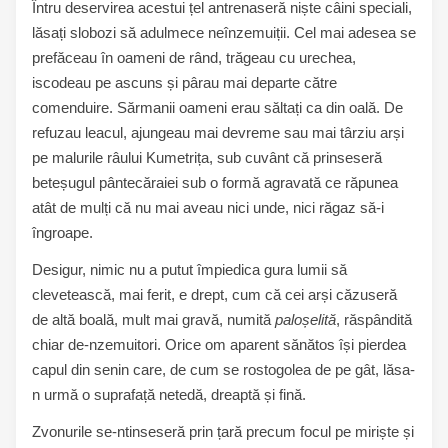
Întru deservirea acestui țel antrenaseră niște câini speciali,
lăsați slobozi să adulmece neînzemuiții. Cel mai adesea se
prefăceau în oameni de rând, trăgeau cu urechea,
iscodeau pe ascuns și pârau mai departe către
comenduire. Sărmanii oameni erau săltați ca din oală. De
refuzau leacul, ajungeau mai devreme sau mai târziu arși
pe malurile râului Kumetrița, sub cuvânt că prinseseră
beteșugul pântecăraiei sub o formă agravată ce răpunea
atât de mulți că nu mai aveau nici unde, nici răgaz să-i
îngroape.
Desigur, nimic nu a putut împiedica gura lumii să
clevetească, mai ferit, e drept, cum că cei arși căzuseră
de altă boală, mult mai gravă, numită
paloșelită
, răspândită
chiar de-nzemuitori. Orice om aparent sănătos își pierdea
capul din senin care, de cum se rostogolea de pe gât, lăsa-
n urmă o suprafață netedă, dreaptă și fină.
Zvonurile se-ntinseseră prin țară precum focul pe miriște și