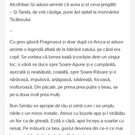
Alcofribas își aduse-aminte că avea și el ceva pregătit:
– Și Tanda, de veți câștiga, pune ăst epitaf la mormântul
Ticălosului.
–
Cu greu găsiră Pragmasul și doar după ce Amza-și aduse
aminte o legendă aflată de la bătrânii satului, pe când era
copil. Se vorbea că lumea toată izvorăște dintr-un singur
loc: o vână se duce spre Soare-Apune și e cumpănită,
așezată și neabătută; cealaltă, spre Soare-Răsare și e
nărăvașă, impulsivă, arțăgoasă, iubăreață, focoasă,
mofturoasă. Din păcate, pe prima prea puțini o beau, iar
pe-a doua mult prea mulți.
Bun-Simițiu se apropie de râu și simți cum i se umplu
nările c-un miros metalic. Atinse cu buzele apa și-l străbătu
un fior ca de gheață. Ezită o clipă, apoi începu a soarbe cu
nesaț. Pe măsură ce bea, gustul devenea din ce-n ce mai