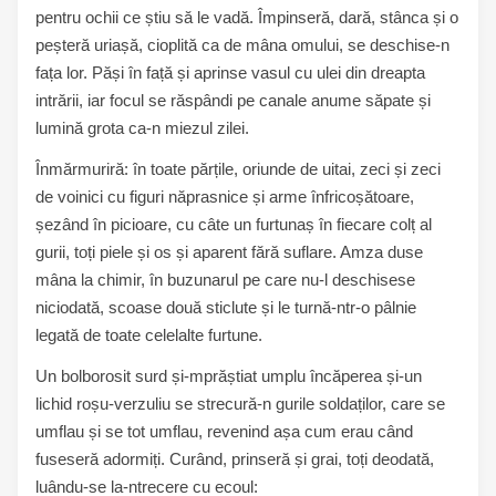
pentru ochii ce știu să le vadă. Împinseră, dară, stânca și o
peșteră uriașă, cioplită ca de mâna omului, se deschise-n
fața lor. Păși în față și aprinse vasul cu ulei din dreapta
intrării, iar focul se răspândi pe canale anume săpate și
lumină grota ca-n miezul zilei.
Înmărmuriră: în toate părțile, oriunde de uitai, zeci și zeci
de voinici cu figuri năprasnice și arme înfricoșătoare,
șezând în picioare, cu câte un furtunaș în fiecare colț al
gurii, toți piele și os și aparent fără suflare. Amza duse
mâna la chimir, în buzunarul pe care nu-l deschisese
niciodată, scoase două sticlute și le turnă-ntr-o pâlnie
legată de toate celelalte furtune.
Un bolborosit surd și-mprăștiat umplu încăperea și-un
lichid roșu-verzuliu se strecură-n gurile soldaților, care se
umflau și se tot umflau, revenind așa cum erau când
fuseseră adormiți. Curând, prinseră și grai, toți deodată,
luându-se la-ntrecere cu ecoul: