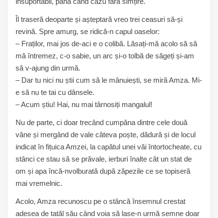
insuportabil, până când căzu fără simțire.
Îl traseră deoparte și așteptară vreo trei ceasuri să-și
revină. Spre amurg, se ridică-n capul oaselor:
– Fraților, mai jos de-aci e o colibă. Lăsați-mă acolo să să
mă întremez, c-o sabie, un arc și-o tolbă de săgeți și-am
să v-ajung din urmă.
– Dar tu nici nu știi cum să le mânuiești, se miră Amza. Mi-
e să nu te tai cu dânsele.
– Acum știu! Hai, nu mai târnosiți mangalul!
Nu de parte, ci doar trecând cumpăna dintre cele două
vâne și mergând de vale câteva poște, dădură și de locul
indicat în fițuica Amzei, la capătul unei văi întortocheate, cu
stânci ce stau să se prăvale, ierburi înalte cât un stat de
om și apa încă-nvolburată după zăpezile ce se topiseră
mai vremelnic.
Acolo, Amza recunoscu pe o stâncă însemnul crestat
adesea de tatăl său când voia să lase-n urmă semne doar