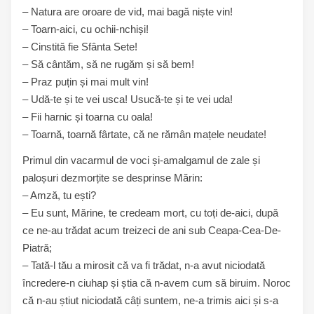
– Natura are oroare de vid, mai bagă niște vin!
– Toarn-aici, cu ochii-nchiși!
– Cinstită fie Sfânta Sete!
– Să cântăm, să ne rugăm și să bem!
– Praz puțin și mai mult vin!
– Udă-te și te vei usca! Usucă-te și te vei uda!
– Fii harnic și toarna cu oala!
– Toarnă, toarnă fârtate, că ne rămân mațele neudate!
Primul din vacarmul de voci și-amalgamul de zale și
paloșuri dezmorțite se desprinse Mărin:
– Amză, tu ești?
– Eu sunt, Mărine, te credeam mort, cu toți de-aici, după
ce ne-au trădat acum treizeci de ani sub Ceapa-Cea-De-
Piatră;
– Tată-l tău a mirosit că va fi trădat, n-a avut niciodată
încredere-n ciuhap și știa că n-avem cum să biruim. Noroc
că n-au știut niciodată câți suntem, ne-a trimis aici și s-a