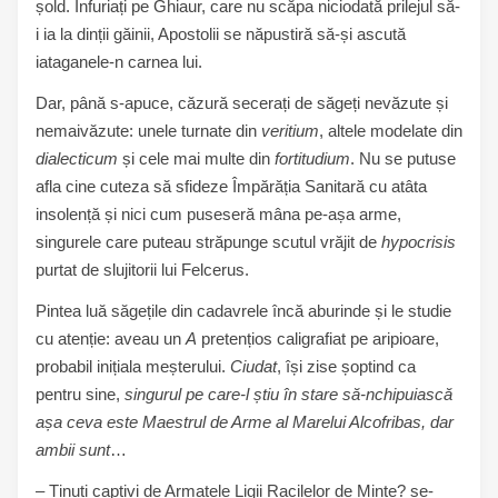
șold. Înfuriați pe Ghiaur, care nu scăpa niciodată prilejul să-
i ia la dinții găinii, Apostolii se năpustiră să-și ascută
iataganele-n carnea lui.
Dar, până s-apuce, căzură secerați de săgeți nevăzute și
nemaivăzute: unele turnate din
veritium
, altele modelate din
dialecticum
și cele mai multe din
fortitudium
. Nu se putuse
afla cine cuteza să sfideze Împărăția Sanitară cu atâta
insolență și nici cum puseseră mâna pe-așa arme,
singurele care puteau străpunge scutul vrăjit de
hypocrisis
purtat de slujitorii lui Felcerus.
Pintea luă săgețile din cadavrele încă aburinde și le studie
cu atenție: aveau un
A
pretențios caligrafiat pe aripioare,
probabil inițiala meșterului.
Ciudat
, își zise șoptind ca
pentru sine,
singurul pe care-l știu în stare să-nchipuiască
așa ceva este Maestrul de Arme al Marelui Alcofribas, dar
ambii sunt
…
– Ținuți captivi de Armatele Ligii Racilelor de Minte? se-