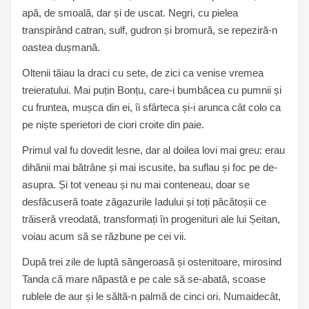
apă, de smoală, dar și de uscat. Negri, cu pielea
transpirând catran, sulf, gudron și bromură, se repeziră-n
oastea dușmană.
Oltenii tăiau la draci cu sete, de zici ca venise vremea
treieratului. Mai puțin Bonțu, care-i bumbăcea cu pumnii și
cu fruntea, mușca din ei, îi sfârteca și-i arunca cât colo ca
pe niște sperietori de ciori croite din paie.
Primul val fu dovedit lesne, dar al doilea lovi mai greu: erau
dihănii mai bătrâne și mai iscusite, ba suflau și foc pe de-
asupra. Și tot veneau și nu mai conteneau, doar se
desfăcuseră toate zăgazurile Iadului și toți păcătoșii ce
trăiseră vreodată, transformați în progenituri ale lui Șeitan,
voiau acum să se răzbune pe cei vii.
După trei zile de luptă sângeroasă și ostenitoare, mirosind
Tanda că mare năpastă e pe cale să se-abată, scoase
rublele de aur și le săltă-n palmă de cinci ori. Numaidecât,