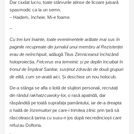
Dar ciudat lucru, toate stârvurile atinse de licoare juisară
spasmodic ca la un semn.
– Haidem, încheie. Mi-e foame.
–
Cu trei luni înainte, toate evenimentele arătate mai sus în
paginile recupreate din jurnalul unui membru al Rezistenței
erau de neînchipuit
, adăugă Titus Zimniceanul închizând
holoproiecția.
Felcerus era temeinic și pe deplin încuibat în
tronul de Împărat Sanitar, susținut zdravăn de două grupuri
de elită, cum se-arată aici.
Și deschise un nou holocub.
De-a stânga se afla o liotă de slujitori personali, recrutați
din rândul
rakhatzcuwoky
-lor, o rasă apatridă, dar
răspândită pe toată suprafața pamântului, iar de-a dreapta
o haită de
înzemuitori
pe care-i trimitea zilnic prin țară să
răscolească țarina cu susu-n jos după necredincioșii care
refuzau Doftoria.