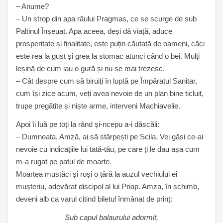
– Anume?
– Un strop din apa râului Pragmas, ce se scurge de sub
Paltinul Înșeuat. Apa aceea, deși dă viață, aduce
prosperitate și finalitate, este puțin căutată de oameni, căci
este rea la gust și grea la stomac atunci când o bei. Mulți
leșină de cum iau o gură și nu se mai trezesc.
– Cât despre cum să biruiți în luptă pe Împăratul Sanitar,
cum își zice acum, veți avea nevoie de un plan bine ticluit,
trupe pregătite și niște arme, interveni Machiavelie.
Apoi îi luă pe toți la rând și-ncepu a-i dăscăli:
– Dumneata, Amză, ai să stârpești pe Scila. Vei găsi ce-ai
nevoie cu indicațiile lui tată-tău, pe care ți le dau așa cum
m-a rugat pe patul de moarte.
Moartea mustăci și roși o țâră la auzul vechiului ei
mușteriu, adevărat discipol al lui Priap. Amza, în schimb,
deveni alb ca varul citind biletul înmânat de prinț:
Sub capul balaurului adormit,