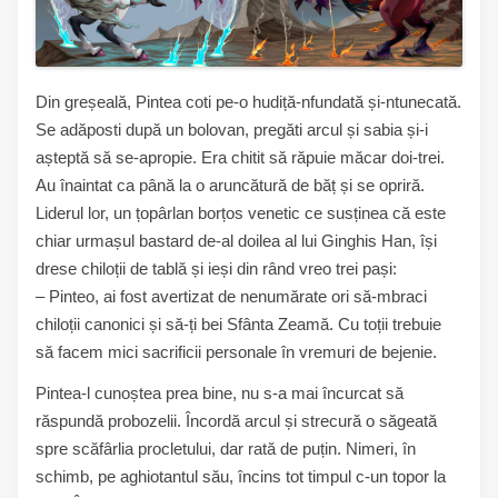
Din greșeală, Pintea coti pe-o hudiță-nfundată și-ntunecată.
Se adăposti după un bolovan, pregăti arcul și sabia și-i
așteptă să se-apropie. Era chitit să răpuie măcar doi-trei.
Au înaintat ca până la o aruncătură de băț și se opriră.
Liderul lor, un țopârlan borțos venetic ce susținea că este
chiar urmașul bastard de-al doilea al lui Ginghis Han, își
drese chiloții de tablă și ieși din rând vreo trei pași:
– Pinteo, ai fost avertizat de nenumărate ori să-mbraci
chiloții canonici și să-ți bei Sfânta Zeamă. Cu toții trebuie
să facem mici sacrificii personale în vremuri de bejenie.
Pintea-l cunoștea prea bine, nu s-a mai încurcat să
răspundă probozelii. Încordă arcul și strecură o săgeată
spre scăfârlia procletului, dar rată de puțin. Nimeri, în
schimb, pe aghiotantul său, încins tot timpul c-un topor la