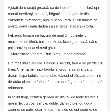
Ajutați de-o ceață groasă, ca de lapte fiert, se tupilară spre
redută nevăzuți, neauziți, băgară-n cofă gărzile din
cazărmile exterioare, apoi o-nconjurară. Puțin înainte de
prânz, când ceața dădea să se ridice, atacară-n forță.
Felcerus tocmai se bucura de unul din puținele lui
momente de tihnă, baia fierbite cu leșie și melasă, când
pajul intră speriat și rosti gâtuit:
– Maronimea Voastră, Bun-Simțiu atacă cetatea!
Din măsliniu cum era, Felcerus se-albi, fără a se pierde cu
firea. Chemă pe Talpa Iadului și ordonă să strângă toți
dracii. Talpa Iadului, când văzu văzduhul vâscos clocotind
de-atâta oltenime furioasă, se-ntunecă și mai rău, dar sună
adunarea.
În scurt timp, cetatea gemea de diavoli de toate felurile și
mărimile: cu cozi simple, duble, dar și triple; cu două
coarne, cu patru coarne, dar mai ales cu opt coarne; de