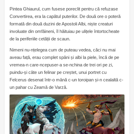
Pintea Ghiaurul, cum fusese poreclit pentru că refuzase
Convertirea, era la capătul puterilor. De două ore o poteră
formată din două duzini de Apostoli Albi, niște creaturi
involuate din omfăineni, îl hăituiau pe ulițele întortocheate
de la periferiile cetății de scaun.
Nimeni nu-nțelegea cum de puteau vedea, căci nu mai
aveau față, erau complet spâni și albi la piele, încă de pe
vremea-n care-ncepuser-a se-nchina de trei ori pe zi,
puindu-și câte un felinar pe creștet, unui portret cu
Felcerus desenat într-o mână c-un toroipan și-n cealaltă c-
un pahar cu Zeamă de Varză.