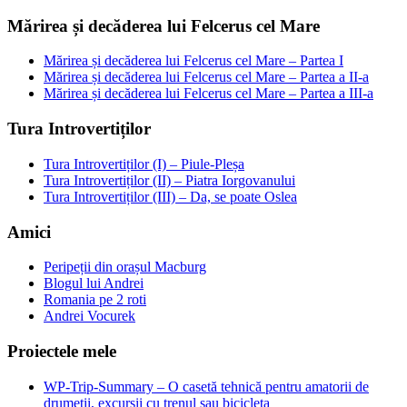
Mărirea și decăderea lui Felcerus cel Mare
Mărirea și decăderea lui Felcerus cel Mare – Partea I
Mărirea și decăderea lui Felcerus cel Mare – Partea a II-a
Mărirea și decăderea lui Felcerus cel Mare – Partea a III-a
Tura Introvertiților
Tura Introvertiților (I) – Piule-Pleșa
Tura Introvertiților (II) – Piatra Iorgovanului
Tura Introvertiților (III) – Da, se poate Oslea
Amici
Peripeții din orașul Macburg
Blogul lui Andrei
Romania pe 2 roti
Andrei Vocurek
Proiectele mele
WP-Trip-Summary – O casetă tehnică pentru amatorii de
drumeții, excursii cu trenul sau bicicleta