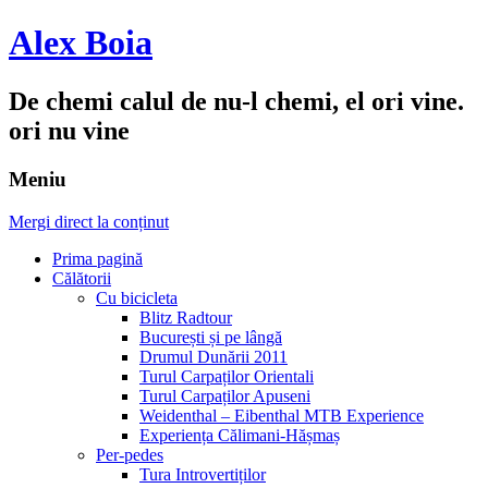
Alex Boia
De chemi calul de nu-l chemi, el ori vine.
ori nu vine
Meniu
Mergi direct la conținut
Prima pagină
Călătorii
Cu bicicleta
Blitz Radtour
București și pe lângă
Drumul Dunării 2011
Turul Carpaților Orientali
Turul Carpaților Apuseni
Weidenthal – Eibenthal MTB Experience
Experiența Călimani-Hășmaș
Per-pedes
Tura Introvertiților