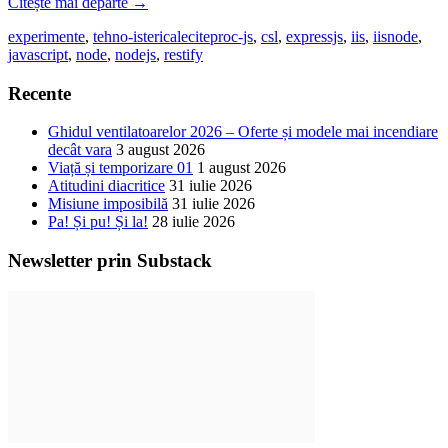
Citește mai departe
→
experimente
,
tehno-istericale
citeproc-js
,
csl
,
expressjs
,
iis
,
iisnode
,
javascript
,
node
,
nodejs
,
restify
Recente
Ghidul ventilatoarelor 2026 – Oferte și modele mai incendiare
decât vara
3 august 2026
Viață și temporizare 01
1 august 2026
Atitudini diacritice
31 iulie 2026
Misiune imposibilă
31 iulie 2026
Pa! Și pu! Și la!
28 iulie 2026
Newsletter prin Substack