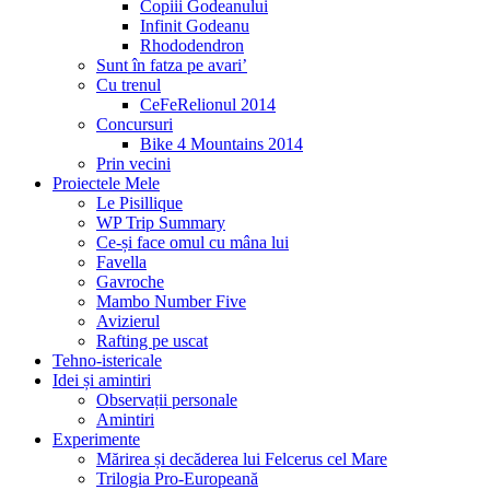
Copiii Godeanului
Infinit Godeanu
Rhododendron
Sunt în fatza pe avari’
Cu trenul
CeFeRelionul 2014
Concursuri
Bike 4 Mountains 2014
Prin vecini
Proiectele Mele
Le Pisillique
WP Trip Summary
Ce-și face omul cu mâna lui
Favella
Gavroche
Mambo Number Five
Avizierul
Rafting pe uscat
Tehno-istericale
Idei și amintiri
Observații personale
Amintiri
Experimente
Mărirea și decăderea lui Felcerus cel Mare
Trilogia Pro-Europeană