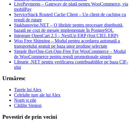
LivePayments – Gateway de plată pentru WooCommerce, via
mobilPay
ServiceStack Routed Cache Client – Un client de caching cu
reguli de rutare
Stakhanovise.NET – O librărie pentru procesare distribuită,
bazată pe cozi de mesaje implementate în PostgreSQL
Integrare OpenCart 2.3 – NextUp ERP (fost CIEL ERP)
Woo Free Shipping – Modul pentru acordarea automată a
transportului gratuit pe baza unor produse selectate
Simple BuyOne-Get-One-Free For WooCommerce – Modul
de WooCommerce pentru reguli promotionale simple
Librarie .NET pentru verificarea contribuabililor pe baza CIF-
ului
Urmăresc
Turele lui Alex
Celelalte ture ale lui Alex
Nopți și zile
Cătălin Simion
Povestiri de prin vecini