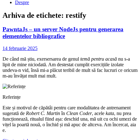
Despre
Arhiva de etichete:
restify
PawntaJs – un server NodeJs pentru generarea
elementelor bibliografice
14 februarie 2025
De când mă știu, exersersarea de genul
temă pentru acasă
nu s-a
lipit de mine niciodată. Am destestat cumplit exercițiile izolate
undeva-n vid, însă mi-a plăcut teribil de mult să fac lucruri ce oricum
m-au învățat mult mai mult.
Referințe
Este și motivul de căpătâi pentru care modalitatea de antrenament
sugerată de
Robert C. Martin
în
Clean Coder
, acele
kata
, nu prea
funcționează, ritualul fiind așa: deschid una, mă uit cu ochi umezi de
vițel la poartă nouă, o închid și mă apuc de altceva. Am încercat, aia
e.