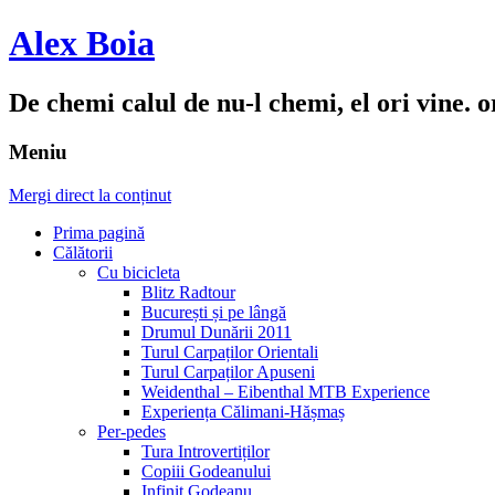
Alex Boia
De chemi calul de nu-l chemi, el ori vine. o
Meniu
Mergi direct la conținut
Prima pagină
Călătorii
Cu bicicleta
Blitz Radtour
București și pe lângă
Drumul Dunării 2011
Turul Carpaților Orientali
Turul Carpaților Apuseni
Weidenthal – Eibenthal MTB Experience
Experiența Călimani-Hășmaș
Per-pedes
Tura Introvertiților
Copiii Godeanului
Infinit Godeanu