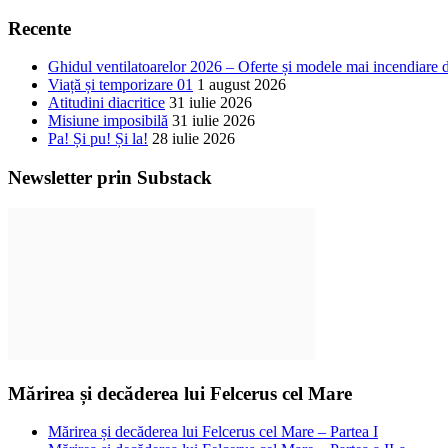
Recente
Ghidul ventilatoarelor 2026 – Oferte și modele mai incendiare 
Viață și temporizare 01
1 august 2026
Atitudini diacritice
31 iulie 2026
Misiune imposibilă
31 iulie 2026
Pa! Și pu! Și la!
28 iulie 2026
Newsletter prin Substack
Mărirea și decăderea lui Felcerus cel Mare
Mărirea și decăderea lui Felcerus cel Mare – Partea I