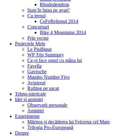
Rhododendron
Sunt în fatza pe avari’
Cu trenul
CeFeRelionul 2014
Concursuri
Bike 4 Mountains 2014
Prin vecini
Proiectele Mele
Le Pisillique
WP Trip Summary
Ce-și face omul cu mâna lui
Favella
Gavroche
Mambo Number Five
Avizierul
Rafting pe uscat
Tehno-istericale
Idei și amintiri
Observații personale
Amintiri
Experimente
Mărirea și decăderea lui Felcerus cel Mare
Trilogia Pro-Europeană
Despre