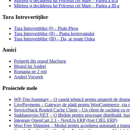
Mărirea și decăderea lui Felcerus cel Mare – Partea a II-a
Mărirea și decăderea lui Felcerus cel Mare – Partea a III-a
Tura Introvertiților
Tura Introvertiților (I) – Piule-Pleșa
Tura Introvertiților (II) – Piatra Iorgovanului
Tura Introvertiților (III) – Da, se poate Oslea
Amici
Peripeții din orașul Macburg
Blogul lui Andrei
Romania pe 2 roti
Andrei Vocurek
Proiectele mele
WP-Trip-Summary – O casetă tehnică pentru amatorii de drumeții
LivePayments – Gateway de plată pentru WooCommerce, via 
ServiceStack Routed Cache Client – Un client de caching cu reg
Stakhanovise.NET – O librărie pentru procesare distribuită, b
Integrare OpenCart 2.3 – NextUp ERP (fost CIEL ERP)
Woo Free Shipping – Modul pentru acordarea automată a transpo