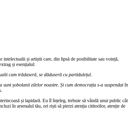
telectualii și artiștii care, din lipsă de posibilitate sau voință,
extrag și esențialul:
tualii cam trădaseră, se dăduseră cu partidulețul.
ia sunt șobolanii zilelor noastre. Și cum democrația s-a suspendat în
s.
erincoasă și lapidară. Eu îl înțeleg, trebuie să vândă unui public cât
zi în arsenalul tău, ori riști să pierzi atenția cititorilor, atenție de