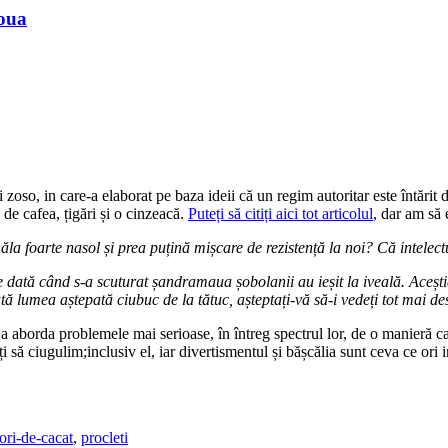
noua
o, in care-a elaborat pe baza ideii că un regim autoritar este întărit de in
 de cafea, țigări și o cinzeacă.
Puteți să citiți aici tot articolul
, dar am să 
ăla foarte nasol și prea puțină mișcare de rezistență la noi? Că intelec
re dată când s-a scuturat șandramaua șobolanii au ieșit la iveală. Aceșt
ă lumea aștepată ciubuc de la tătuc, așteptați-vă să-i vedeți tot mai de
 aborda problemele mai serioase, în întreg spectrul lor, de o manieră cat
să ciugulim;inclusiv el, iar divertismentul și bășcălia sunt ceva ce ori inclu
ori-de-cacat
,
procleti