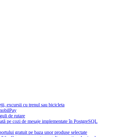
, excursii cu trenul sau bicicleta
mobilPay
uli de rutare
azată pe cozi de mesaje implementate în PostgreSQL
rtului gratuit pe baza unor produse selectate