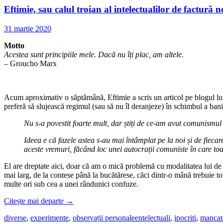
Eftimie, sau calul troian al intelectualilor de factură 
31 martie 2020
Motto
Acestea sunt principiile mele. Dacă nu îți plac, am altele.
– Groucho Marx
Acum aproximativ o săptămână, Eftimie a scris un articol pe blogul lui zos
preferă să slujească regimul (sau să nu îl deranjeze) în schimbul a bani
Nu s-a povestit foarte mult, dar știți de ce-am avut comunismul 
Ideea e că fazele astea s-au mai întâmplat pe la noi și de fieca
aceste vremuri, făcând loc unei autocrații comuniste în care toat
El are dreptate aici, doar că am o mică problemă cu modalitatea lui de a
mai larg, de la contese până la bucătărese, căci dintr-o mână trebuie toți 
multe ori sub cea a unei rândunici confuze.
Citește mai departe
→
diverse
,
experimente
,
observații personale
entelectuali
,
ipocriti
,
mancat