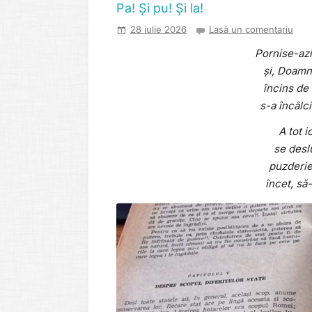
Pa! Și pu! Și la!
28 iulie 2026
Lasă un comentariu
Pornise-azi
și, Doamn
încins de 
s-a încâlc
A tot i
se desl
puzderie
încet, să