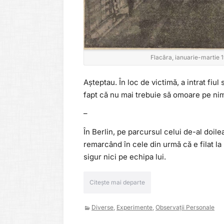
Flacăra, ianuarie-martie 19
Așteptau. În loc de victimă, a intrat fiul
fapt că nu mai trebuie să omoare pe ni
–
În Berlin, pe parcursul celui de-al doil
remarcând în cele din urmă că e filat la
sigur nici pe echipa lui.
Citește mai departe
Diverse
,
Experimente
,
Observații Personale