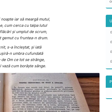
c
 noapte iar să meargă mutul,
U
e, cum cerca cu talpa lutul
flăcări și umplut de scrum,
it gemut cu fruntea-n drum.
cnit, s-a încleștat, și iată
ușiră-n umbra cufundată
 de Om ce tot se strânge,
-l vază cum borăște sânge.
P