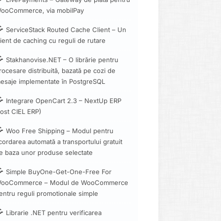
ooCommerce, via mobilPay
ServiceStack Routed Cache Client – Un
lient de caching cu reguli de rutare
Stakhanovise.NET – O librărie pentru
rocesare distribuită, bazată pe cozi de
esaje implementate în PostgreSQL
Integrare OpenCart 2.3 – NextUp ERP
fost CIEL ERP)
Woo Free Shipping – Modul pentru
cordarea automată a transportului gratuit
e baza unor produse selectate
Simple BuyOne-Get-One-Free For
ooCommerce – Modul de WooCommerce
entru reguli promotionale simple
Librarie .NET pentru verificarea