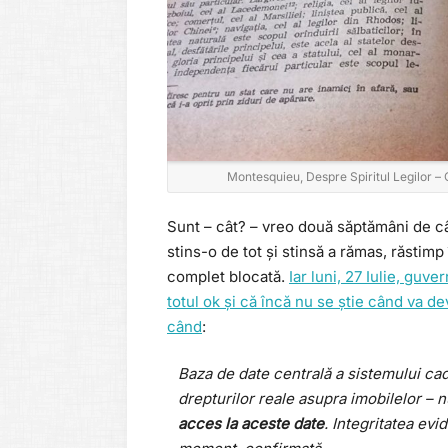
Montesquieu, Despre Spiritul Legilor – Ca
Sunt – cât? – vreo două săptămâni de câ
stins-o de tot și stinsă a rămas, răstimp 
complet blocată.
Iar luni, 27 Iulie, guv
totul ok și că încă nu se știe când va d
când
:
Baza de date centrală a sistemului cada
drepturilor reale asupra imobilelor – n
acces la aceste date
. Integritatea evi