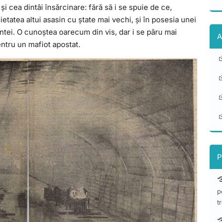
i cea dintâi însărcinare: fără să i se spuie de ce,
cietatea altui asasin cu ștate mai vechi, și în posesia unei
intei. O cunoștea oarecum din vis, dar i se păru mai
A
entru un mafiot apostat.
P
p
t