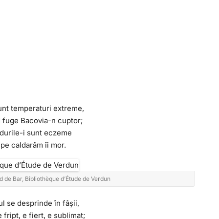
unt temperaturi extreme,
 fuge Bacovia-n cuptor;
durile-i sunt eczeme
 pe caldarâm îi mor.
d de Bar, Bibliothèque d’Étude de Verdun
ul se desprinde în fâșii,
 fript, e fiert, e sublimat;