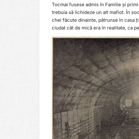
Tocmai fusese admis în Familie și primi ș
trebuia să lichideze un alt mafiot. În so
chei făcute dinainte, pătrunse în casa ț
ciudat cât de mică era în realitate, ca p