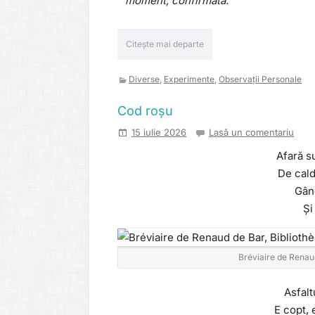
moment, confirmată.
Citește mai departe
Diverse
,
Experimente
,
Observații Personale
Cod roșu
15 iulie 2026
Lasă un comentariu
Afară s
De cald
Gân
Și
Bréviaire de Renau
Asfalt
E copt, e