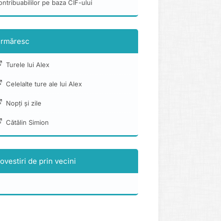
ontribuabililor pe baza CIF-ului
rmăresc
Turele lui Alex
Celelalte ture ale lui Alex
Nopți și zile
Cătălin Simion
ovestiri de prin vecini