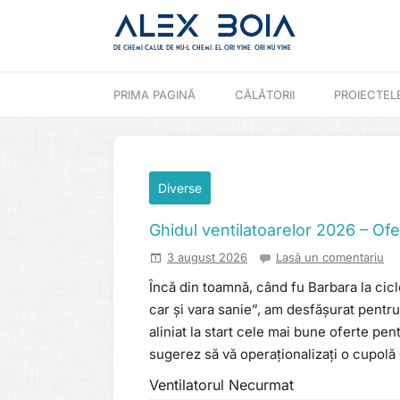
Alex Boia
De chemi calul de nu-l chemi, el ori vine. ori nu vine
Mergi direct la conținut
PRIMA PAGINĂ
CĂLĂTORII
PROIECTEL
Diverse
Ghidul ventilatoarelor 2026 – Of
3 august 2026
Lasă un comentariu
Încă din toamnă, când fu Barbara la cicl
car și vara sanie”, am desfășurat pentru
aliniat la start cele mai bune oferte pe
sugerez să vă operaționalizați o cupolă 
Ventilatorul Necurmat