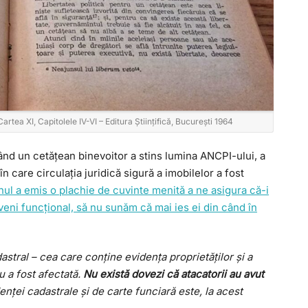
rtea XI, Capitolele IV-VI – Editura Științifică, București 1964
nd un cetățean binevoitor a stins lumina ANCPI-ului, a
în care circulația juridică sigură a imobilelor a fost
ernul a emis o plachie de cuvinte menită a ne asigura că-i
eveni funcțional, să nu sunăm că mai ies ei din când în
stral – cea care conține evidența proprietăților și a
u a fost afectată.
Nu există dovezi că atacatorii au avut
denței cadastrale și de carte funciară este, la acest