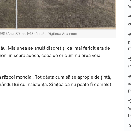
W
c
81 (Anul 30, nr. 1-13) / nr. 5 / Digiteca Arcanum
p
 său. Misiunea se anulă discret și cel mai fericit era de
m
meni în seara aceea, ceea ce oricum nu prea voia.
(
ea război mondial. Tot căuta cum să se apropie de țintă,
a
 rândul lui cu insistență. Simțea că nu poate fi complet
p
W
p