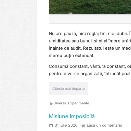
Nu are pauză, nici reglaj fin, nici dubii.
umiditatea sau bunul-simț al împrejurării
înainte de audit. Rezultatul este un me
mereu puțin extenuat.
Consumă constant, vântură constant, ob
pentru diverse organizații, întrucât poat
Citește mai departe
Diverse
,
Experimente
Misiune imposibilă
31 iulie 2026
Lasă un comentariu