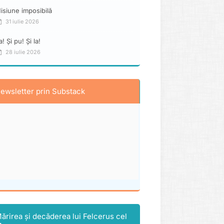
isiune imposibilă
31 iulie 2026
a! Și pu! Și la!
28 iulie 2026
ewsletter prin Substack
ărirea și decăderea lui Felcerus cel