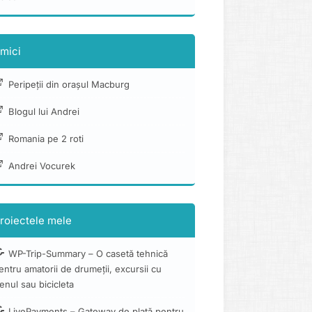
mici
Peripeții din orașul Macburg
Blogul lui Andrei
Romania pe 2 roti
Andrei Vocurek
roiectele mele
WP-Trip-Summary – O casetă tehnică
entru amatorii de drumeții, excursii cu
renul sau bicicleta
LivePayments – Gateway de plată pentru