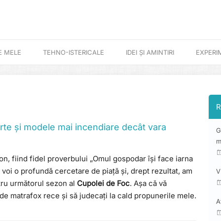
E MELE
TEHNO-ISTERICALE
IDEI ȘI AMINTIRI
EXPERI
R
erte și modele mai incendiare decât vara
G
m
on, fiind fidel proverbului „Omul gospodar își face iarna
 voi o profundă cercetare de piață și, drept rezultat, am
V
ntru următorul sezon al
Cupolei de Foc
. Așa că vă
de matrafox rece și să judecați la cald propunerile mele.
A