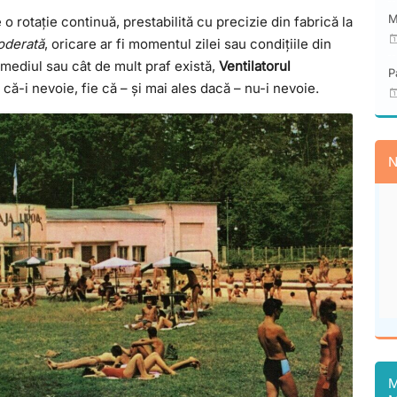
M
o rotație continuă, prestabilită cu precizie din fabrică la
oderată
, oricare ar fi momentul zilei sau condițiile din
e mediul sau cât de mult praf există,
Ventilatorul
P
 că-i nevoie, fie că – și mai ales dacă – nu-i nevoie.
N
M