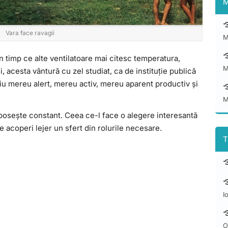
M
Vara face ravagii
M
 În timp ce alte ventilatoare mai citesc temperatura,
M
, acesta vântură cu zel studiat, ca de instituție publică
diu mereu alert, mereu activ, mereu aparent productiv și
M
osește constant. Ceea ce-l face o alegere interesantă
e acoperi lejer un sfert din rolurile necesare.
T
I
O