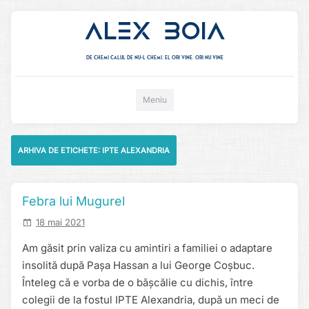
Alex Boia
De chemi calul de nu-l chemi, el ori vine. ori nu vine
Mergi direct la conținut
Meniu
ARHIVA DE ETICHETE:
IPTE ALEXANDRIA
Febra lui Mugurel
18 mai 2021
Am găsit prin valiza cu amintiri a familiei o adaptare
insolită după Pașa Hassan a lui George Coșbuc.
Înteleg că e vorba de o bășcălie cu dichis, între
colegii de la fostul IPTE Alexandria, după un meci de