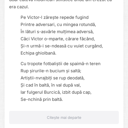
era cazul.
Pe Victor-l zărește repede fugind
Printre adversari, cu mingea rotundă,
În lături s-asvârle mulțimea adversă,
Căci Victor o-mparte, cărare făcând,
Și-n urmă-i se-ndeasă cu vuiet curgând,
Echipa ghiolbană.
Cu tropote fotbaliștii de spaimă-n teren
Rup șirurile-n bucium și saltă;
Artiștii-nvrajbiți se rup deodată,
Și cad în baltă, în val după val,
Iar fulgerul Burcică, izbit după cap,
Se-nchină prin baltă.
Citește mai departe