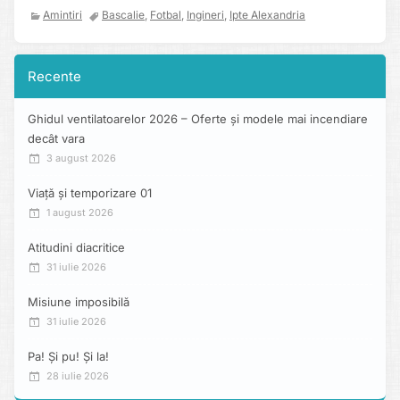
Amintiri
Bascalie
,
Fotbal
,
Ingineri
,
Ipte Alexandria
Recente
Ghidul ventilatoarelor 2026 – Oferte și modele mai incendiare
decât vara
3 august 2026
Viață și temporizare 01
1 august 2026
Atitudini diacritice
31 iulie 2026
Misiune imposibilă
31 iulie 2026
Pa! Și pu! Și la!
28 iulie 2026