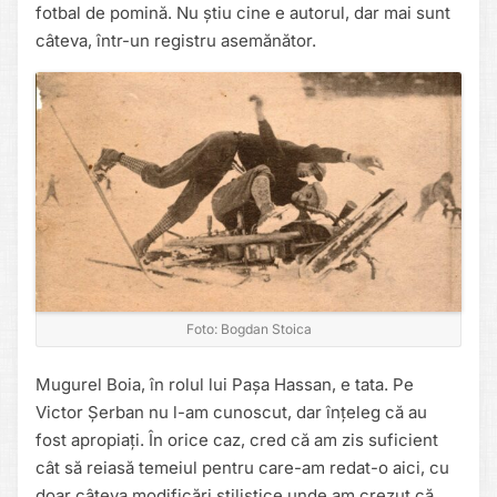
fotbal de pomină. Nu știu cine e autorul, dar mai sunt
câteva, într-un registru asemănător.
Foto: Bogdan Stoica
Mugurel Boia, în rolul lui Pașa Hassan, e tata. Pe
Victor Șerban nu l-am cunoscut, dar înțeleg că au
fost apropiați. În orice caz, cred că am zis suficient
cât să reiasă temeiul pentru care-am redat-o aici, cu
doar câteva modificări stilistice unde am crezut că