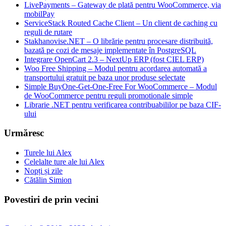
LivePayments – Gateway de plată pentru WooCommerce, via
mobilPay
ServiceStack Routed Cache Client – Un client de caching cu
reguli de rutare
Stakhanovise.NET – O librărie pentru procesare distribuită,
bazată pe cozi de mesaje implementate în PostgreSQL
Integrare OpenCart 2.3 – NextUp ERP (fost CIEL ERP)
Woo Free Shipping – Modul pentru acordarea automată a
transportului gratuit pe baza unor produse selectate
Simple BuyOne-Get-One-Free For WooCommerce – Modul
de WooCommerce pentru reguli promotionale simple
Librarie .NET pentru verificarea contribuabililor pe baza CIF-
ului
Urmăresc
Turele lui Alex
Celelalte ture ale lui Alex
Nopți și zile
Cătălin Simion
Povestiri de prin vecini