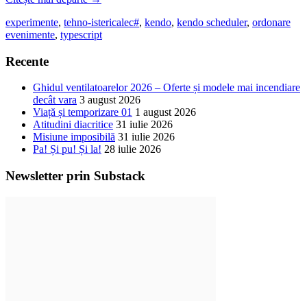
experimente
,
tehno-istericale
c#
,
kendo
,
kendo scheduler
,
ordonare
evenimente
,
typescript
Recente
Ghidul ventilatoarelor 2026 – Oferte și modele mai incendiare
decât vara
3 august 2026
Viață și temporizare 01
1 august 2026
Atitudini diacritice
31 iulie 2026
Misiune imposibilă
31 iulie 2026
Pa! Și pu! Și la!
28 iulie 2026
Newsletter prin Substack