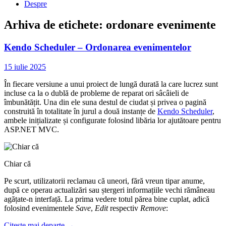
Despre
Arhiva de etichete:
ordonare evenimente
Kendo Scheduler – Ordonarea evenimentelor
15 iulie 2025
În fiecare versiune a unui proiect de lungă durată la care lucrez sunt
incluse ca la o dublă de probleme de reparat ori sâcâieli de
îmbunătățit. Una din ele suna destul de ciudat și privea o pagină
construită în totalitate în jurul a două instanțe de
Kendo Scheduler
,
ambele inițializate și configurate folosind libăria lor ajutătoare pentru
ASP.NET MVC.
Chiar că
Pe scurt, utilizatorii reclamau că uneori, fără vreun tipar anume,
după ce operau actualizări sau ștergeri informațiile vechi rămâneau
agățate-n interfață. La prima vedere totul părea bine cuplat, adică
folosind evenimentele
Save
,
Edit
respectiv
Remove
:
Citește mai departe
→