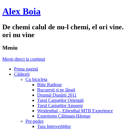
Alex Boia
De chemi calul de nu-l chemi, el ori vine.
ori nu vine
Meniu
Mergi direct la conținut
Prima pagină
Călătorii
Cu bicicleta
Blitz Radtour
București și pe lângă
Drumul Dunării 2011
Turul Carpaților Orientali
Turul Carpaților Apuseni
Weidenthal – Eibenthal MTB Experience
Experiența Călimani-Hășmaș
Per-pedes
Tura Introvertiților