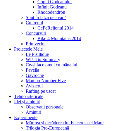
Copiii Godeanului
Infinit Godeanu
Rhododendron
Sunt în fatza pe avari’
Cu trenul
CeFeRelionul 2014
Concursuri
Bike 4 Mountains 2014
Prin vecini
Proiectele Mele
Le Pisillique
WP Trip Summary
Ce-și face omul cu mâna lui
Favella
Gavroche
Mambo Number Five
Avizierul
Rafting pe uscat
Tehno-istericale
Idei și amintiri
Observații personale
Amintiri
Experimente
Mărirea și decăderea lui Felcerus cel Mare
Trilogia Pro-Europeană