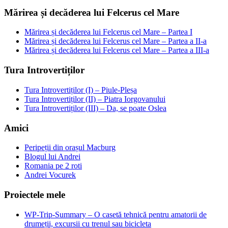
Mărirea și decăderea lui Felcerus cel Mare
Mărirea și decăderea lui Felcerus cel Mare – Partea I
Mărirea și decăderea lui Felcerus cel Mare – Partea a II-a
Mărirea și decăderea lui Felcerus cel Mare – Partea a III-a
Tura Introvertiților
Tura Introvertiților (I) – Piule-Pleșa
Tura Introvertiților (II) – Piatra Iorgovanului
Tura Introvertiților (III) – Da, se poate Oslea
Amici
Peripeții din orașul Macburg
Blogul lui Andrei
Romania pe 2 roti
Andrei Vocurek
Proiectele mele
WP-Trip-Summary – O casetă tehnică pentru amatorii de
drumeții, excursii cu trenul sau bicicleta