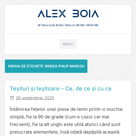
Alex Boia
De chemi calul de nu-l chemi, el ori vine. ori nu vine
Mergi direct la conținut
Meniu
ARHIVA DE ETICHETE:
RINDEA PHILIP MARCOU
Teșituri și teșitoare – Ce, de ce și cu ce
26 septembrie 2025
Întâlnirea fețelor unei piese de lemn printr-o muchie
simplă, fie la 90 de grade (cum e cazul cel mai
frecvent), fie la alt unghi este utilă atunci când sunt
prelucrate elementele, însă odată depășită această