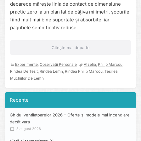
deoarece mărește linia de contact de dimensiune
practic zero la un plan lat de câțiva milimetri, șocurile
fiind mult mai bine suportate și absorbite, iar
pagubele semnificativ reduse.
Citește mai departe
Experimente
,
Observații Personale
Afzelia
,
Philip Marcou
,
Rindea De Tesit
,
Rindea Lemn
,
Rindea Philip Marcou
,
Tesirea
Muchiilor De Lemn
Recente
Ghidul ventilatoarelor 2026 – Oferte și modele mai incendiare
decât vara
3 august 2026
Viață și temporizare 01