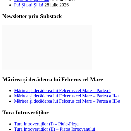
Pa! Și pu! Și la!
28 iulie 2026
Newsletter prin Substack
Mărirea și decăderea lui Felcerus cel Mare
Mărirea și decăderea lui Felcerus cel Mare – Partea I
Mărirea și decăderea lui Felcerus cel Mare – Partea a II-a
Mărirea și decăderea lui Felcerus cel Mare – Partea a III-a
Tura Introvertiților
Tura Introvertiților (I) – Piule-Pleșa
Tura Introvertiților (II) – Piatra Iorgovanului