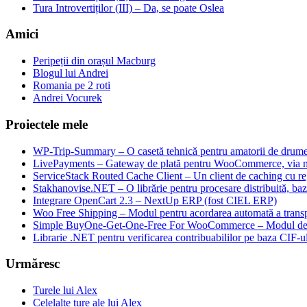
Tura Introvertiților (III) – Da, se poate Oslea
Amici
Peripeții din orașul Macburg
Blogul lui Andrei
Romania pe 2 roti
Andrei Vocurek
Proiectele mele
WP-Trip-Summary – O casetă tehnică pentru amatorii de drumeții
LivePayments – Gateway de plată pentru WooCommerce, via 
ServiceStack Routed Cache Client – Un client de caching cu reg
Stakhanovise.NET – O librărie pentru procesare distribuită, b
Integrare OpenCart 2.3 – NextUp ERP (fost CIEL ERP)
Woo Free Shipping – Modul pentru acordarea automată a transpo
Simple BuyOne-Get-One-Free For WooCommerce – Modul de W
Librarie .NET pentru verificarea contribuabililor pe baza CIF-u
Urmăresc
Turele lui Alex
Celelalte ture ale lui Alex