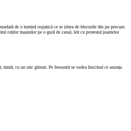
nundată de o lumină roșiatică ce se izbea de blocurile din jur precum
l roților mașinilor pe o gură de canal, leit cu protestul joantelor
t, timid, cu un mic ghiont. Pe fereastră se vedea înscrisul ce anunța