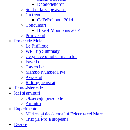
Rhododendron
Sunt în fatza pe avari’
Cu trenul
CeFeRelionul 2014
Concursuri
Bike 4 Mountains 2014
Prin vecini
Proiectele Mele
Le Pisillique
WP Trip Summary
Ce-și face omul cu mâna lui
Favella
Gavroche
Mambo Number Five
Avizierul
Rafting pe uscat
Tehno-istericale
Idei și amintiri
Observații personale
Amintiri
Experimente
Mărirea și decăderea lui Felcerus cel Mare
Trilogia Pro-Europeană
Despre