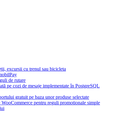
, excursii cu trenul sau bicicleta
mobilPay
uli de rutare
azată pe cozi de mesaje implementate în PostgreSQL
rtului gratuit pe baza unor produse selectate
ooCommerce pentru reguli promotionale simple
lui