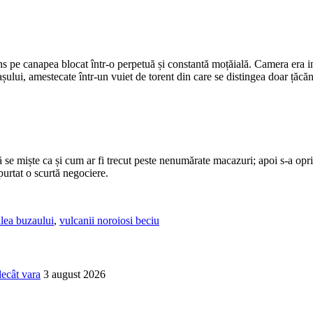
s pe canapea blocat într-o perpetuă și constantă moțăială. Camera era i
ui, amestecate într-un vuiet de torent din care se distingea doar țăcănitu
 se miște ca și cum ar fi trecut peste nenumărate macazuri; apoi s-a opri
purtat o scurtă negociere.
lea buzaului
,
vulcanii noroiosi beciu
decât vara
3 august 2026