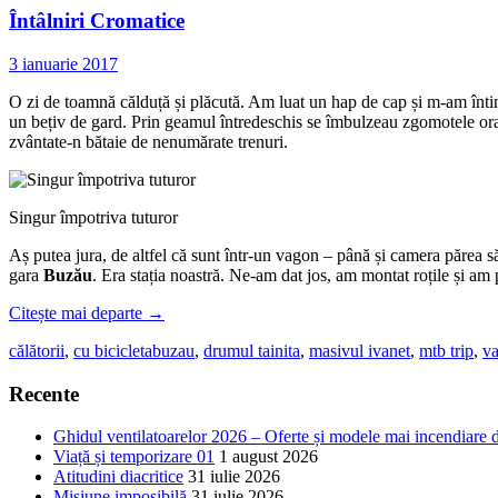
Întâlniri Cromatice
3 ianuarie 2017
O zi de toamnă călduță și plăcută. Am luat un hap de cap și m-am întin
un bețiv de gard. Prin geamul întredeschis se îmbulzeau zgomotele orașul
zvântate-n bătaie de nenumărate trenuri.
Singur împotriva tuturor
Aș putea jura, de altfel că sunt într-un vagon – până și camera părea să
gara
Buzău
. Era stația noastră. Ne-am dat jos, am montat roțile și am 
Citește mai departe
→
călătorii
,
cu bicicleta
buzau
,
drumul tainita
,
masivul ivanet
,
mtb trip
,
va
Recente
Ghidul ventilatoarelor 2026 – Oferte și modele mai incendiare 
Viață și temporizare 01
1 august 2026
Atitudini diacritice
31 iulie 2026
Misiune imposibilă
31 iulie 2026