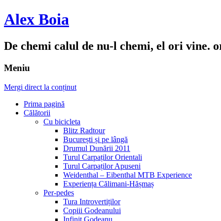
Alex Boia
De chemi calul de nu-l chemi, el ori vine. o
Meniu
Mergi direct la conținut
Prima pagină
Călătorii
Cu bicicleta
Blitz Radtour
București și pe lângă
Drumul Dunării 2011
Turul Carpaților Orientali
Turul Carpaților Apuseni
Weidenthal – Eibenthal MTB Experience
Experiența Călimani-Hășmaș
Per-pedes
Tura Introvertiților
Copiii Godeanului
Infinit Godeanu