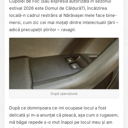
Cupolei de Foc (sau expresia autorizată în sezonul
estival 2026 este Domul de Căldură?), încălzirea
locală-n cadrul restrâns al Nărăvașei mele face bine-
mersi, cum zic cei mai moțați dintre intelectualii țării –
adică precupeții știrilor –
ravagii
.
După operațiune
După ce domnișoara ce-mi ocupase locul a fost
delicată și m-a anunțat că pleacă, așa cum o rugasem,
mă băgai repede s-o mut înapoi pe locul meu și am