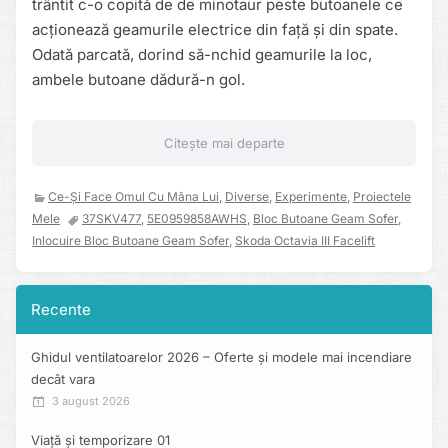
trântit c-o copită de de minotaur peste butoanele ce
acționează geamurile electrice din față și din spate.
Odată parcată, dorind să-nchid geamurile la loc,
ambele butoane dădură-n gol.
Citește mai departe
Ce-Și Face Omul Cu Mâna Lui
,
Diverse
,
Experimente
,
Proiectele
Mele
37SKV477
,
5E0959858AWHS
,
Bloc Butoane Geam Sofer
,
Inlocuire Bloc Butoane Geam Sofer
,
Skoda Octavia III Facelift
Recente
Ghidul ventilatoarelor 2026 – Oferte și modele mai incendiare
decât vara
3 august 2026
Viață și temporizare 01