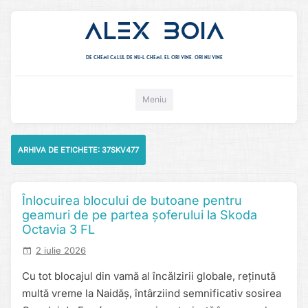
Alex Boia
De chemi calul de nu-l chemi, el ori vine. ori nu vine
Mergi direct la conținut
Meniu
ARHIVA DE ETICHETE:
37SKV477
Înlocuirea blocului de butoane pentru
geamuri de pe partea șoferului la Skoda
Octavia 3 FL
2 iulie 2026
Cu tot blocajul din vamă al încălzirii globale, reținută
multă vreme la Naidăș, întârziind semnificativ sosirea