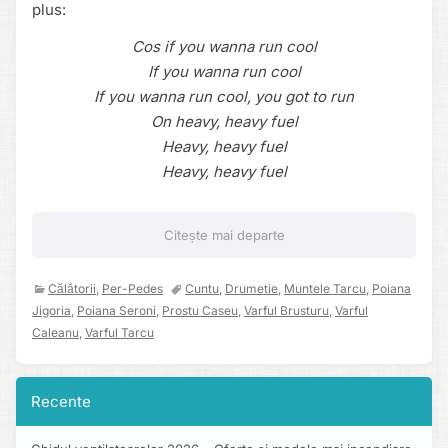
plus:
Cos if you wanna run cool
If you wanna run cool
If you wanna run cool, you got to run
On heavy, heavy fuel
Heavy, heavy fuel
Heavy, heavy fuel
Citește mai departe
Călătorii
,
Per-Pedes
Cuntu
,
Drumetie
,
Muntele Tarcu
,
Poiana
Jigoria
,
Poiana Seroni
,
Prostu Caseu
,
Varful Brusturu
,
Varful
Caleanu
,
Varful Tarcu
Recente