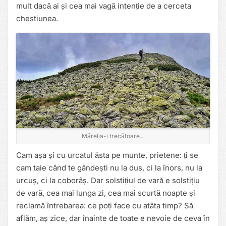
mult dacă ai și cea mai vagă intenție de a cerceta
chestiunea.
Măreția-i trecătoare…
Cam așa și cu urcatul ăsta pe munte, prietene: ți se
cam taie când te gândești nu la dus, ci la înors, nu la
urcuș, ci la coborâș. Dar solstițiul de vară e solstițiu
de vară, cea mai lunga zi, cea mai scurtă noapte și
reclamă întrebarea: ce poți face cu atâta timp? Să
aflăm, aș zice, dar înainte de toate e nevoie de ceva în