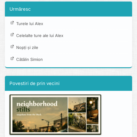
Urmăresc
Turele lui Alex
Celelalte ture ale lui Alex
Nopți și zile
Cătălin Simion
Povestiri de prin vecini