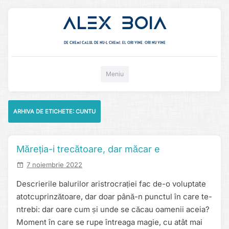
Alex Boia
De chemi calul de nu-l chemi, el ori vine. ori nu vine
Mergi direct la conținut
Meniu
ARHIVA DE ETICHETE:
CUNTU
Măreția-i trecătoare, dar măcar e
7 noiembrie 2022
Descrierile balurilor aristrocrației fac de-o voluptate
atotcuprinzătoare, dar doar până-n punctul în care te-
ntrebi: dar oare cum și unde se căcau oamenii aceia?
Moment în care se rupe întreaga magie, cu atât mai