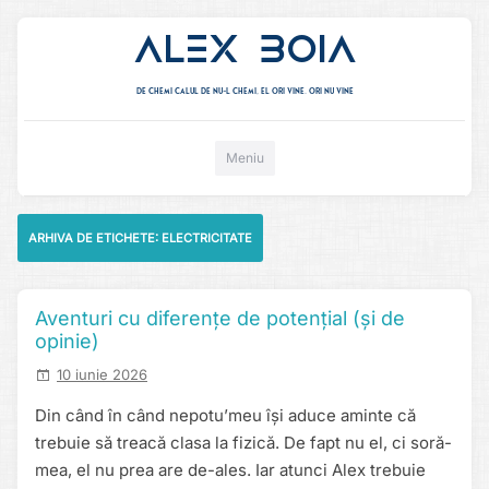
Alex Boia
De chemi calul de nu-l chemi, el ori vine. ori nu vine
Mergi direct la conținut
Meniu
ARHIVA DE ETICHETE:
ELECTRICITATE
Aventuri cu diferențe de potențial (și de
opinie)
10 iunie 2026
Din când în când nepotu’meu își aduce aminte că
trebuie să treacă clasa la fizică. De fapt nu el, ci soră-
mea, el nu prea are de-ales. Iar atunci Alex trebuie