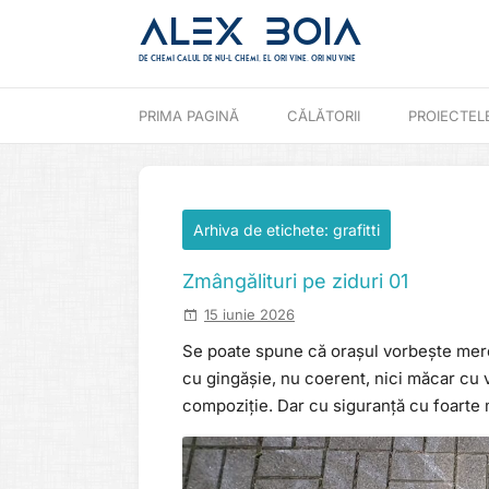
Alex Boia
De chemi calul de nu-l chemi, el ori vine. ori nu vine
Mergi direct la conținut
PRIMA PAGINĂ
CĂLĂTORII
PROIECTEL
Arhiva de etichete:
grafitti
Zmângălituri pe ziduri 01
15 iunie 2026
Se poate spune că orașul vorbește mereu
cu gingășie, nu coerent, nici măcar cu 
compoziție. Dar cu siguranță cu foarte 