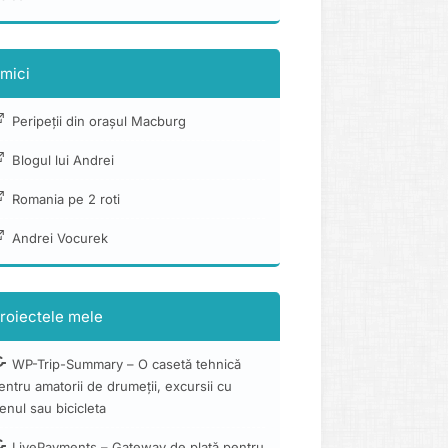
mici
Peripeții din orașul Macburg
Blogul lui Andrei
Romania pe 2 roti
Andrei Vocurek
roiectele mele
WP-Trip-Summary – O casetă tehnică
entru amatorii de drumeții, excursii cu
renul sau bicicleta
LivePayments – Gateway de plată pentru