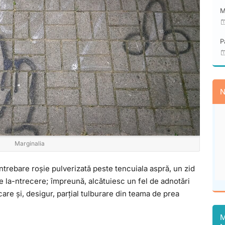
M
P
N
Marginalia
ntrebare roșie pulverizată peste tencuiala aspră, un zid
e la-ntrecere; împreună, alcătuiesc un fel de adnotări
icare și, desigur, parțial tulburare din teama de prea
M