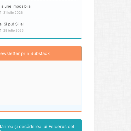
isiune imposibilă
31 iulie 2026
a! Și pu! Și la!
28 iulie 2026
ewsletter prin Substack
ărirea și decăderea lui Felcerus cel