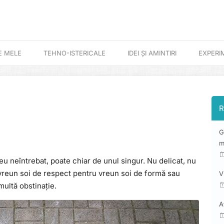
E MELE
TEHNO-ISTERICALE
IDEI ȘI AMINTIRI
EXPERI
R
G
m
 neîntrebat, poate chiar de unul singur. Nu delicat, nu
vreun soi de respect pentru vreun soi de formă sau
V
multă obstinație.
A