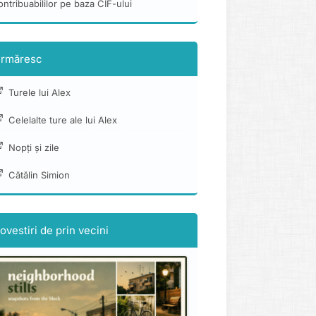
ontribuabililor pe baza CIF-ului
rmăresc
Turele lui Alex
Celelalte ture ale lui Alex
Nopți și zile
Cătălin Simion
ovestiri de prin vecini