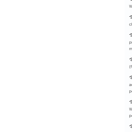
W
c
p
m
(
a
p
W
p