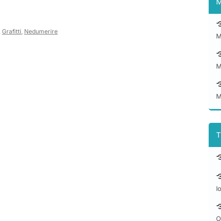
M
,
Grafitti
,
Nedumerire
M
M
M
T
I
O