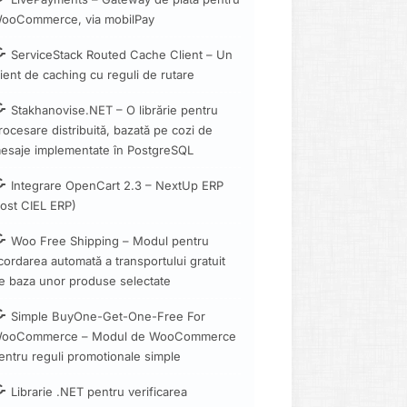
ooCommerce, via mobilPay
ServiceStack Routed Cache Client – Un
lient de caching cu reguli de rutare
Stakhanovise.NET – O librărie pentru
rocesare distribuită, bazată pe cozi de
esaje implementate în PostgreSQL
Integrare OpenCart 2.3 – NextUp ERP
fost CIEL ERP)
Woo Free Shipping – Modul pentru
cordarea automată a transportului gratuit
e baza unor produse selectate
Simple BuyOne-Get-One-Free For
ooCommerce – Modul de WooCommerce
entru reguli promotionale simple
Librarie .NET pentru verificarea