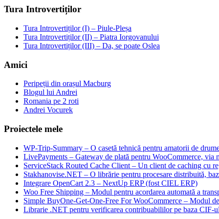
Tura Introvertiților
Tura Introvertiților (I) – Piule-Pleșa
Tura Introvertiților (II) – Piatra Iorgovanului
Tura Introvertiților (III) – Da, se poate Oslea
Amici
Peripeții din orașul Macburg
Blogul lui Andrei
Romania pe 2 roti
Andrei Vocurek
Proiectele mele
WP-Trip-Summary – O casetă tehnică pentru amatorii de drumeții
LivePayments – Gateway de plată pentru WooCommerce, via 
ServiceStack Routed Cache Client – Un client de caching cu reg
Stakhanovise.NET – O librărie pentru procesare distribuită, b
Integrare OpenCart 2.3 – NextUp ERP (fost CIEL ERP)
Woo Free Shipping – Modul pentru acordarea automată a transpo
Simple BuyOne-Get-One-Free For WooCommerce – Modul de W
Librarie .NET pentru verificarea contribuabililor pe baza CIF-u