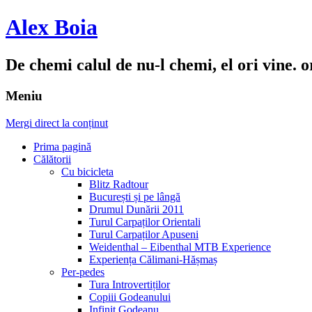
Alex Boia
De chemi calul de nu-l chemi, el ori vine. o
Meniu
Mergi direct la conținut
Prima pagină
Călătorii
Cu bicicleta
Blitz Radtour
București și pe lângă
Drumul Dunării 2011
Turul Carpaților Orientali
Turul Carpaților Apuseni
Weidenthal – Eibenthal MTB Experience
Experiența Călimani-Hășmaș
Per-pedes
Tura Introvertiților
Copiii Godeanului
Infinit Godeanu