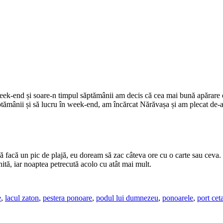
week-end și soare-n timpul săptămânii am decis că cea mai bună apărare e 
ăptămânii și să lucru în week-end, am încărcat Nărăvașa și am plecat de-
ă facă un pic de plajă, eu doream să zac câteva ore cu o carte sau ceva. 
enită, iar noaptea petrecută acolo cu atât mai mult.
e
,
lacul zaton
,
pestera ponoare
,
podul lui dumnezeu
,
ponoarele
,
port cet