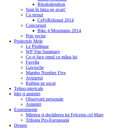
Rhododendron
Sunt în fatza pe avari’
Cu trenul
CeFeRelionul 2014
Concursuri
Bike 4 Mountains 2014
Prin vecini
Proiectele Mele
Le Pisillique
WP Trip Summary
Ce-și face omul cu mâna lui
Favella
Gavroche
Mambo Number Five
Avizierul
Rafting pe uscat
Tehno-istericale
Idei și amintiri
Observații personale
Amintiri
Experimente
Mărirea și decăderea lui Felcerus cel Mare
Trilogia Pro-Europeană
Despre