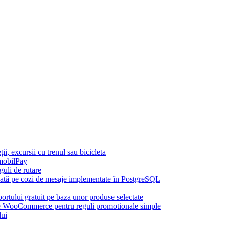
, excursii cu trenul sau bicicleta
mobilPay
uli de rutare
azată pe cozi de mesaje implementate în PostgreSQL
rtului gratuit pe baza unor produse selectate
ooCommerce pentru reguli promotionale simple
lui