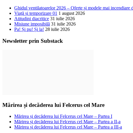
Ghidul ventilatoarelor 2026 – Oferte și modele mai incendiare 
Viață și temporizare 01
1 august 2026
Atitudini diacritice
31 iulie 2026
Misiune imposibilă
31 iulie 2026
Pa! Și pu! Și la!
28 iulie 2026
Newsletter prin Substack
Mărirea și decăderea lui Felcerus cel Mare
Mărirea și decăderea lui Felcerus cel Mare – Partea I
Mărirea și decăderea lui Felcerus cel Mare – Partea a II-a
Mărirea și decăderea lui Felcerus cel Mare – Partea a III-a