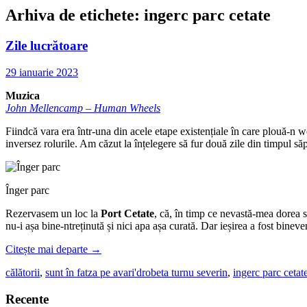
Arhiva de etichete:
ingerc parc cetate
Zile lucrătoare
29 ianuarie 2023
Muzica
John Mellencamp – Human Wheels
Fiindcă vara era într-una din acele etape existențiale în care plouă-n 
inversez rolurile. Am căzut la înțelegere să fur două zile din timpul s
Înger parc
Rezervasem un loc la
Port Cetate
, că, în timp ce nevastă-mea dorea s
nu-i așa bine-ntreținută și nici apa așa curată. Dar ieșirea a fost binev
Citește mai departe
→
călătorii
,
sunt în fatza pe avari'
drobeta turnu severin
,
ingerc parc cetat
Recente