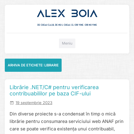
Alex Boia
De chemi calul de nu-l chemi, el ori vine. ori nu vine
Mergi direct la conținut
Meniu
ARHIVA DE ETICHETE:
LIBRARIE
Librărie .NET/C# pentru verificarea
contribuabililor pe baza CIF-ului
19 septembrie 2023
Din diverse proiecte s-a condensat în timp o mică
librărie pentru consumarea serviciului web ANAF prin
care se poate verifica existența unui contribuabil,