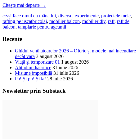
Citește mai departe
→
ce-și face omul cu mâna lui
,
diverse
,
experimente
,
proiectele mele
,
rafting pe uscat
bricolaj
,
mobilier balcon
,
mobilier diy
,
raft
,
raft de
balcon
,
tamplarie pentru ageamii
Recente
Ghidul ventilatoarelor 2026 – Oferte și modele mai incendiare
decât vara
3 august 2026
Viață și temporizare 01
1 august 2026
Atitudini diacritice
31 iulie 2026
Misiune imposibilă
31 iulie 2026
Pa! Și pu! Și la!
28 iulie 2026
Newsletter prin Substack