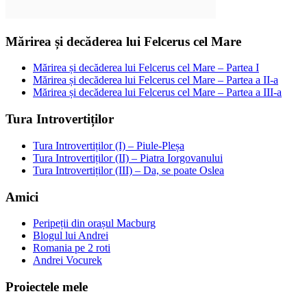
Mărirea și decăderea lui Felcerus cel Mare
Mărirea și decăderea lui Felcerus cel Mare – Partea I
Mărirea și decăderea lui Felcerus cel Mare – Partea a II-a
Mărirea și decăderea lui Felcerus cel Mare – Partea a III-a
Tura Introvertiților
Tura Introvertiților (I) – Piule-Pleșa
Tura Introvertiților (II) – Piatra Iorgovanului
Tura Introvertiților (III) – Da, se poate Oslea
Amici
Peripeții din orașul Macburg
Blogul lui Andrei
Romania pe 2 roti
Andrei Vocurek
Proiectele mele