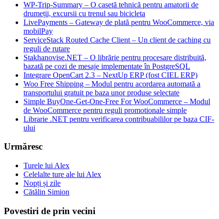
WP-Trip-Summary – O casetă tehnică pentru amatorii de
drumeții, excursii cu trenul sau bicicleta
LivePayments – Gateway de plată pentru WooCommerce, via
mobilPay
ServiceStack Routed Cache Client – Un client de caching cu
reguli de rutare
Stakhanovise.NET – O librărie pentru procesare distribuită,
bazată pe cozi de mesaje implementate în PostgreSQL
Integrare OpenCart 2.3 – NextUp ERP (fost CIEL ERP)
Woo Free Shipping – Modul pentru acordarea automată a
transportului gratuit pe baza unor produse selectate
Simple BuyOne-Get-One-Free For WooCommerce – Modul
de WooCommerce pentru reguli promotionale simple
Librarie .NET pentru verificarea contribuabililor pe baza CIF-
ului
Urmăresc
Turele lui Alex
Celelalte ture ale lui Alex
Nopți și zile
Cătălin Simion
Povestiri de prin vecini