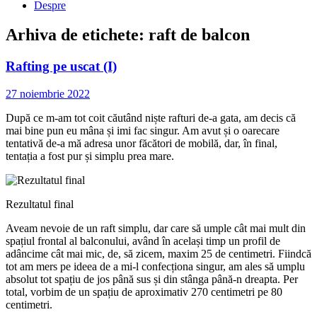
Despre
Arhiva de etichete:
raft de balcon
Rafting pe uscat (I)
27 noiembrie 2022
După ce m-am tot coit căutând niște rafturi de-a gata, am decis că
mai bine pun eu mâna și imi fac singur. Am avut și o oarecare
tentativă de-a mă adresa unor făcători de mobilă, dar, în final,
tentația a fost pur și simplu prea mare.
Rezultatul final
Aveam nevoie de un raft simplu, dar care să umple cât mai mult din
spațiul frontal al balconului, având în același timp un profil de
adâncime cât mai mic, de, să zicem, maxim 25 de centimetri. Fiindcă
tot am mers pe ideea de a mi-l confecționa singur, am ales să umplu
absolut tot spațiu de jos până sus și din stânga până-n dreapta. Per
total, vorbim de un spațiu de aproximativ 270 centimetri pe 80
centimetri.