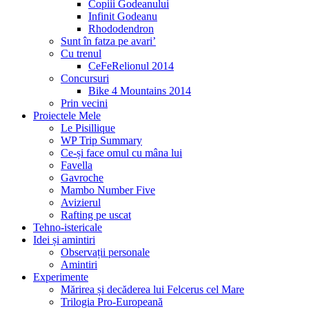
Copiii Godeanului
Infinit Godeanu
Rhododendron
Sunt în fatza pe avari’
Cu trenul
CeFeRelionul 2014
Concursuri
Bike 4 Mountains 2014
Prin vecini
Proiectele Mele
Le Pisillique
WP Trip Summary
Ce-și face omul cu mâna lui
Favella
Gavroche
Mambo Number Five
Avizierul
Rafting pe uscat
Tehno-istericale
Idei și amintiri
Observații personale
Amintiri
Experimente
Mărirea și decăderea lui Felcerus cel Mare
Trilogia Pro-Europeană