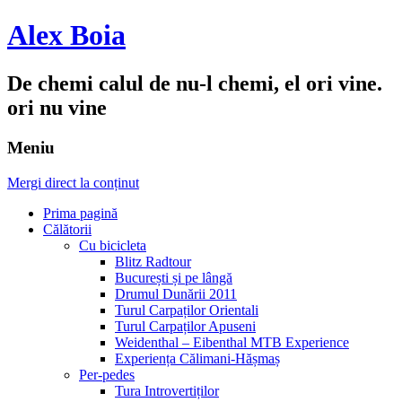
Alex Boia
De chemi calul de nu-l chemi, el ori vine.
ori nu vine
Meniu
Mergi direct la conținut
Prima pagină
Călătorii
Cu bicicleta
Blitz Radtour
București și pe lângă
Drumul Dunării 2011
Turul Carpaților Orientali
Turul Carpaților Apuseni
Weidenthal – Eibenthal MTB Experience
Experiența Călimani-Hășmaș
Per-pedes
Tura Introvertiților