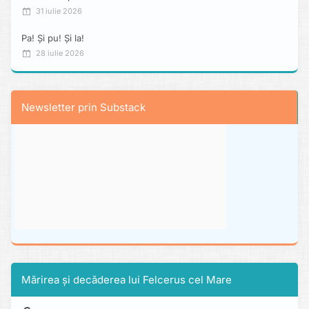
31 iulie 2026
Pa! Și pu! Și la!
28 iulie 2026
Newsletter prin Substack
Mărirea și decăderea lui Felcerus cel Mare