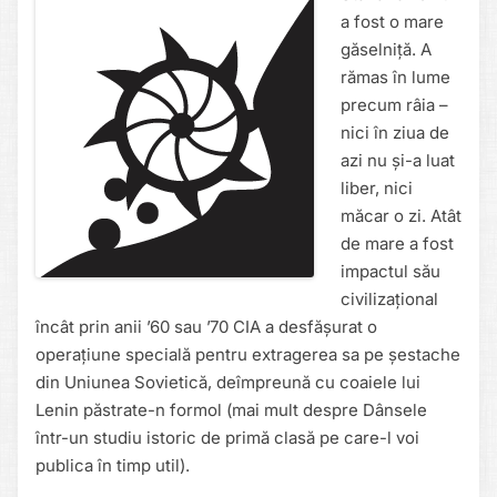
a fost o mare
găselniță. A
rămas în lume
precum râia –
nici în ziua de
azi nu și-a luat
liber, nici
măcar o zi. Atât
de mare a fost
impactul său
civilizațional
încât prin anii ’60 sau ’70 CIA a desfășurat o
operațiune specială pentru extragerea sa pe șestache
din Uniunea Sovietică, deîmpreună cu coaiele lui
Lenin păstrate-n formol (mai mult despre Dânsele
într-un studiu istoric de primă clasă pe care-l voi
publica în timp util).