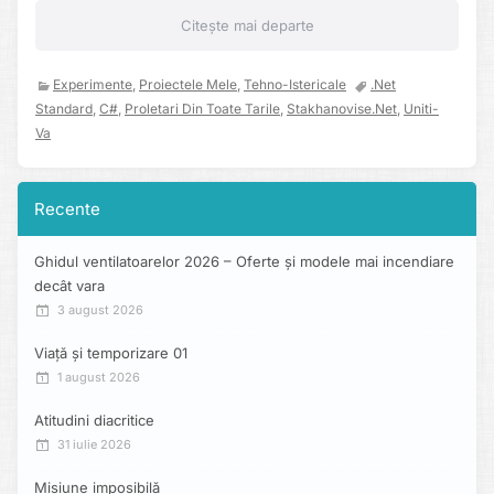
Citește mai departe
Experimente
,
Proiectele Mele
,
Tehno-Istericale
.net
Standard
,
C#
,
Proletari Din Toate Tarile
,
Stakhanovise.net
,
Uniti-
Va
Recente
Ghidul ventilatoarelor 2026 – Oferte și modele mai incendiare
decât vara
3 august 2026
Viață și temporizare 01
1 august 2026
Atitudini diacritice
31 iulie 2026
Misiune imposibilă