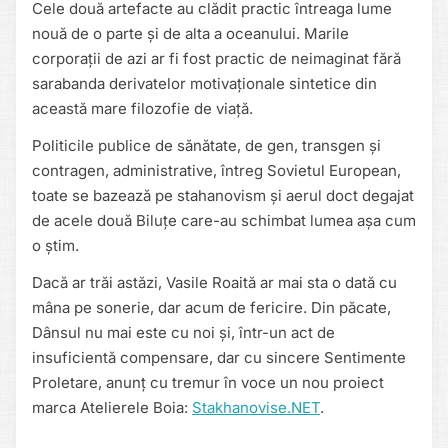
Cele două artefacte au clădit practic întreaga lume
nouă de o parte și de alta a oceanului. Marile
corporații de azi ar fi fost practic de neimaginat fără
sarabanda derivatelor motivaționale sintetice din
această mare filozofie de viață.
Politicile publice de sănătate, de gen, transgen și
contragen, administrative, întreg Sovietul European,
toate se bazează pe stahanovism și aerul doct degajat
de acele două Biluțe care-au schimbat lumea așa cum
o știm.
Dacă ar trăi astăzi, Vasile Roaită ar mai sta o dată cu
mâna pe sonerie, dar acum de fericire. Din păcate,
Dânsul nu mai este cu noi și, într-un act de
insuficientă compensare, dar cu sincere Sentimente
Proletare, anunț cu tremur în voce un nou proiect
marca Atelierele Boia:
Stakhanovise.NET
.