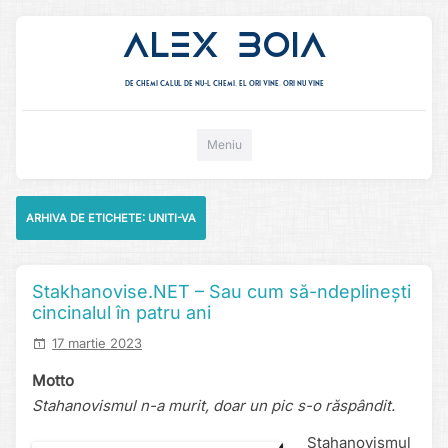
Alex Boia
De chemi calul de nu-l chemi, el ori vine. ori nu vine
Mergi direct la conținut
Meniu
ARHIVA DE ETICHETE:
UNITI-VA
Stakhanovise.NET – Sau cum să-ndeplinești
cincinalul în patru ani
17 martie 2023
Motto
Stahanovismul n-a murit, doar un pic s-o răspândit.
Stahanovismul