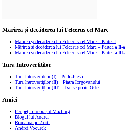
Mărirea și decăderea lui Felcerus cel Mare
Mărirea și decăderea lui Felcerus cel Mare – Partea I
Mărirea și decăderea lui Felcerus cel Mare – Partea a II-a
Mărirea și decăderea lui Felcerus cel Mare – Partea a III-a
Tura Introvertiților
Tura Introvertiților (I) – Piule-Pleșa
Tura Introvertiților (II) – Piatra Iorgovanului
Tura Introvertiților (III) – Da, se poate Oslea
Amici
Peripeții din orașul Macburg
Blogul lui Andrei
Romania pe 2 roti
Andrei Vocurek