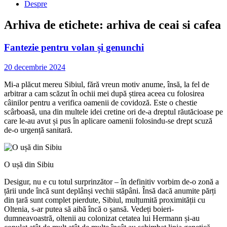
Despre
Arhiva de etichete:
arhiva de ceai si cafea
Fantezie pentru volan și genunchi
20 decembrie 2024
Mi-a plăcut mereu Sibiul, fără vreun motiv anume, însă, la fel de
arbitrar a cam scăzut în ochii mei după știrea aceea cu folosirea
câinilor pentru a verifica oamenii de covidoză. Este o chestie
scârboasă, una din multele idei cretine ori de-a dreptul răutăcioase pe
care le-au avut și pus în aplicare oamenii folosindu-se drept scuză
de-o urgență sanitară.
O ușă din Sibiu
Desigur, nu e cu totul surprinzător – în definitiv vorbim de-o zonă a
țării unde încă sunt deplânși vechii stăpâni. Însă dacă anumite părți
din țară sunt complet pierdute, Sibiul, mulțumită proximității cu
Oltenia, s-ar putea să aibă încă o șansă. Vedeți boieri-
dumneavoastră, oltenii au colonizat cetatea lui Hermann și-au