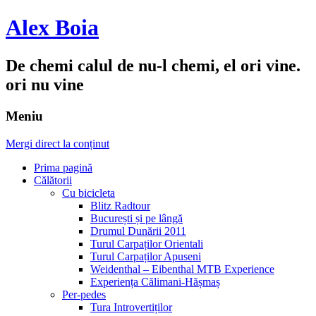
Alex Boia
De chemi calul de nu-l chemi, el ori vine.
ori nu vine
Meniu
Mergi direct la conținut
Prima pagină
Călătorii
Cu bicicleta
Blitz Radtour
București și pe lângă
Drumul Dunării 2011
Turul Carpaților Orientali
Turul Carpaților Apuseni
Weidenthal – Eibenthal MTB Experience
Experiența Călimani-Hășmaș
Per-pedes
Tura Introvertiților