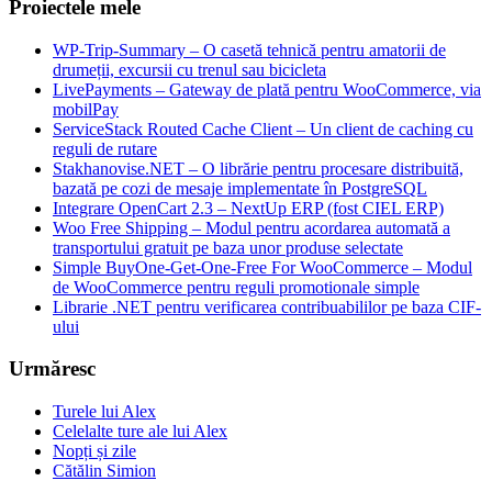
Proiectele mele
WP-Trip-Summary – O casetă tehnică pentru amatorii de
drumeții, excursii cu trenul sau bicicleta
LivePayments – Gateway de plată pentru WooCommerce, via
mobilPay
ServiceStack Routed Cache Client – Un client de caching cu
reguli de rutare
Stakhanovise.NET – O librărie pentru procesare distribuită,
bazată pe cozi de mesaje implementate în PostgreSQL
Integrare OpenCart 2.3 – NextUp ERP (fost CIEL ERP)
Woo Free Shipping – Modul pentru acordarea automată a
transportului gratuit pe baza unor produse selectate
Simple BuyOne-Get-One-Free For WooCommerce – Modul
de WooCommerce pentru reguli promotionale simple
Librarie .NET pentru verificarea contribuabililor pe baza CIF-
ului
Urmăresc
Turele lui Alex
Celelalte ture ale lui Alex
Nopți și zile
Cătălin Simion