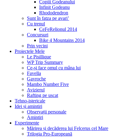
Copiii Godeanului
Infinit Godeanu
Rhododendron
Sunt în fatza pe avari’
Cu trenul
CeFeRelionul 2014
Concursuri
Bike 4 Mountains 2014
Prin vecini
Proiectele Mele
Le Pisillique
WP Trip Summary
Ce-și face omul cu mâna lui
Favella
Gavroche
Mambo Number Five
Avizierul
Rafting pe uscat
Tehno-istericale
Idei și amintiri
Observații personale
Amintiri
Experimente
Mărirea și decăderea lui Felcerus cel Mare
Trilogia Pro-Europeană