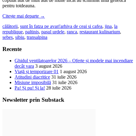
copulat atât de mult atât de multe încât au schimbat linia genetică
pentru totdeauna.
Citește mai departe
→
călătorii
,
sunt în fatza pe avari'
arhiva de ceai si cafea
,
jina
,
la
republique
,
paltinis
,
pasul urdele
,
ranca
,
restaurant kulinarium
,
sebes
,
sibiu
,
transalpina
Recente
Ghidul ventilatoarelor 2026 – Oferte și modele mai incendiare
decât vara
3 august 2026
Viață și temporizare 01
1 august 2026
Atitudini diacritice
31 iulie 2026
Misiune imposibilă
31 iulie 2026
Pa! Și pu! Și la!
28 iulie 2026
Newsletter prin Substack