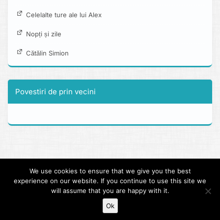
Celelalte ture ale lui Alex
Nopți și zile
Cătălin Simion
Povestiri de prin vecini
Copyright © 2013 - 2026 alexboia.net.
We use cookies to ensure that we give you the best
Tema dezvolata peste clasicul Twenty Twelve.
Jurnale de tura
experience on our website. If you continue to use this site we
documentate folosind WP-Trip-Summary.
will assume that you are happy with it.
Scris cu parapon in Bucuresti.
Ok