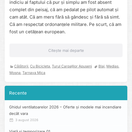
indiciu al faptului că pur și simplu am fost absent
complet din peisaj, că am pedalat pe pilot automat și
cam atât. Că am mers fără să gândesc și fără să simt.
Că am respectat ordonanțele militare. Pe scurt, că am
fost un cetățean european.
Citește mai departe
Călătorii
,
Cu Bicicleta
,
Turul Carpaților Apuseni
Blaj
,
Medias
,
Mosna
,
Tarnava Mica
Recente
Ghidul ventilatoarelor 2026 – Oferte și modele mai incendiare
decât vara
3 august 2026
Viață și temporizare 01