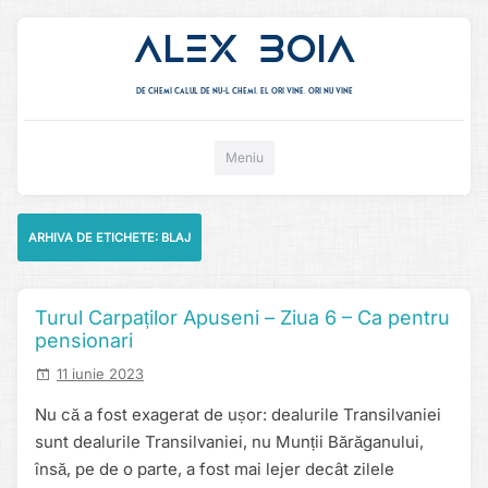
Alex Boia
De chemi calul de nu-l chemi, el ori vine. ori nu vine
Mergi direct la conținut
Meniu
ARHIVA DE ETICHETE:
BLAJ
Turul Carpaților Apuseni – Ziua 6 – Ca pentru
pensionari
11 iunie 2023
Nu că a fost exagerat de ușor: dealurile Transilvaniei
sunt dealurile Transilvaniei, nu Munții Bărăganului,
însă, pe de o parte, a fost mai lejer decât zilele