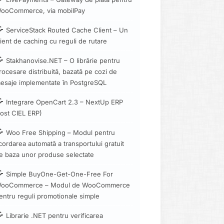
ooCommerce, via mobilPay
ServiceStack Routed Cache Client – Un
lient de caching cu reguli de rutare
Stakhanovise.NET – O librărie pentru
rocesare distribuită, bazată pe cozi de
esaje implementate în PostgreSQL
Integrare OpenCart 2.3 – NextUp ERP
fost CIEL ERP)
Woo Free Shipping – Modul pentru
cordarea automată a transportului gratuit
e baza unor produse selectate
Simple BuyOne-Get-One-Free For
ooCommerce – Modul de WooCommerce
entru reguli promotionale simple
Librarie .NET pentru verificarea