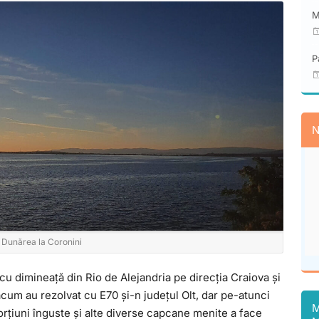
M
P
N
Dunărea la Coronini
 cu dimineață din Rio de Alejandria pe direcția Craiova și
cum au rezolvat cu E70 și-n județul Olt, dar pe-atunci
M
orțiuni înguste și alte diverse capcane menite a face