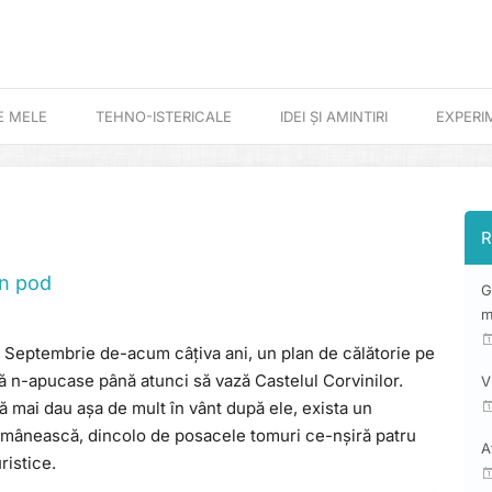
E MELE
TEHNO-ISTERICALE
IDEI ȘI AMINTIRI
EXPERI
R
in pod
G
m
n Septembrie de-acum câțiva ani, un plan de călătorie pe
că n-apucase până atunci să vază Castelul Corvinilor.
V
ă mai dau așa de mult în vânt după ele, exista un
 românească, dincolo de posacele tomuri ce-nșiră patru
A
ristice.