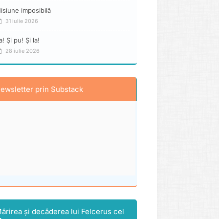
isiune imposibilă
31 iulie 2026
a! Și pu! Și la!
28 iulie 2026
ewsletter prin Substack
ărirea și decăderea lui Felcerus cel