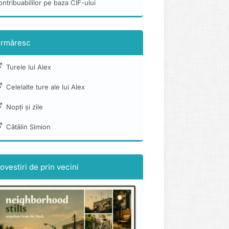
ontribuabililor pe baza CIF-ului
rmăresc
Turele lui Alex
Celelalte ture ale lui Alex
Nopți și zile
Cătălin Simion
ovestiri de prin vecini