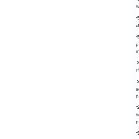
W
c
p
m
(
a
p
W
p