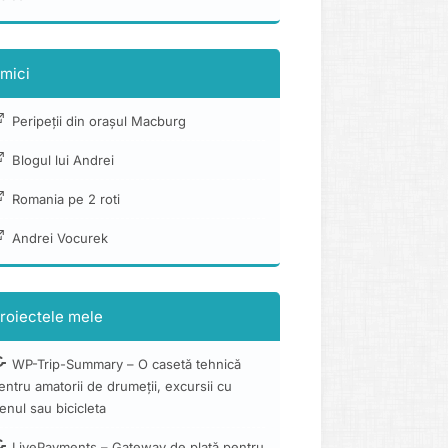
mici
Peripeții din orașul Macburg
Blogul lui Andrei
Romania pe 2 roti
Andrei Vocurek
roiectele mele
WP-Trip-Summary – O casetă tehnică
entru amatorii de drumeții, excursii cu
renul sau bicicleta
LivePayments – Gateway de plată pentru