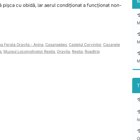
M
ă pișca cu obidă, iar aerul condiționat a funcționat non-
M
M
ea Ferata Oravita - Anina
,
Casansebes
,
Castelul Corvinilor
,
Cazanele
s
,
Muzeul Locomotivelor Resita
,
Oravita
,
Resita
,
Roadtrip
M
T
I
O