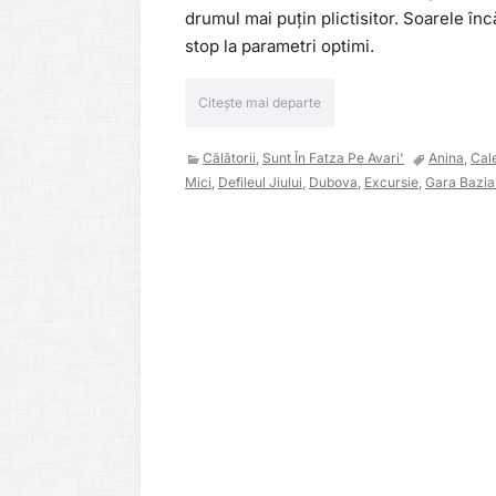
drumul mai puțin plictisitor. Soarele înc
stop la parametri optimi.
Citește mai departe
Călătorii
,
Sunt În Fatza Pe Avari'
Anina
,
Cal
Mici
,
Defileul Jiului
,
Dubova
,
Excursie
,
Gara Bazia