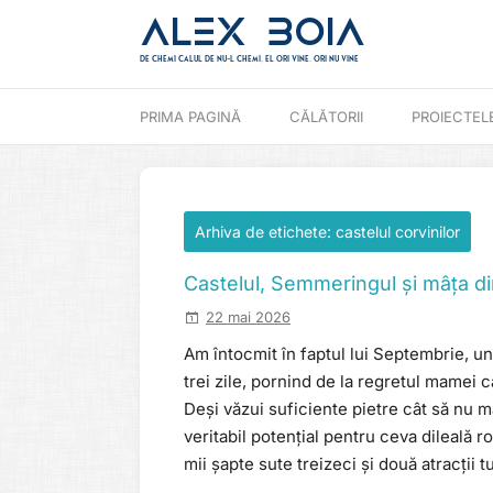
Alex Boia
De chemi calul de nu-l chemi, el ori vine. ori nu vine
Mergi direct la conținut
PRIMA PAGINĂ
CĂLĂTORII
PROIECTEL
Arhiva de etichete:
castelul corvinilor
Castelul, Semmeringul și mâța d
22 mai 2026
Am întocmit în faptul lui Septembrie, u
trei zile, pornind de la regretul mamei 
Deși văzui suficiente pietre cât să nu m
veritabil potențial pentru ceva dileală
mii șapte sute treizeci și două atracții tu