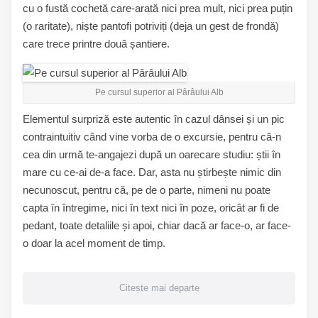
cu o fustă cochetă care-arată nici prea mult, nici prea puțin
(o raritate), niște pantofi potriviți (deja un gest de frondă)
care trece printre două șantiere.
Pe cursul superior al Pârâului Alb
Elementul surpriză este autentic în cazul dânsei și un pic
contraintuitiv când vine vorba de o excursie, pentru că-n
cea din urmă te-angajezi după un oarecare studiu: știi în
mare cu ce-ai de-a face. Dar, asta nu știrbește nimic din
necunoscut, pentru că, pe de o parte, nimeni nu poate
capta în întregime, nici în text nici în poze, oricât ar fi de
pedant, toate detaliile și apoi, chiar dacă ar face-o, ar face-
o doar la acel moment de timp.
Citește mai departe