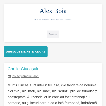
Alex Boia
De chemi calul de nu-l chemi, el ori vine. ori nu vine
Mergi direct la conținut
Meniu
ARHIVA DE ETICHETE:
CIUCAS
Cheile Ciucașului
26 septembrie 2023
Munții Ciucaș sunt într-un fel, așa, c-o țandără de nebunie,
nici mici, nici mari, nici înalți, nici scunzi, plini de frumusețe
neașteptată. Au zonele lor în care-au fost profanați cu
barbarie, au și locuri care-s ca o fată frumoasă, îmbrăcată