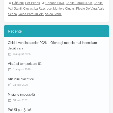
Călătorii
,
Per-Pedes
Cabana Silva
,
Cheile Paraului Alb
,
Cheile
Vaii Stanii
,
Ciucas
,
La Rascruce
,
Muntele Ciucas
,
Ploaie De Vara
,
Vale
Seaca
,
Valea Paraului Alb
,
Valea Stanii
Recente
Ghidul ventilatoarelor 2026 – Oferte și modele mai incendiare
decât vara
3 august 2026
Viață și temporizare 01
1 august 2026
Atitudini diacritice
31 iulie 2026
Misiune imposibilă
31 iulie 2026
Pa! Și pu! Și la!