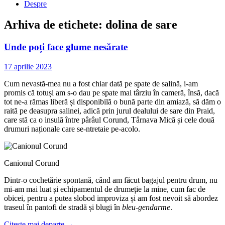
Despre
Arhiva de etichete:
dolina de sare
Unde poți face glume nesărate
17 aprilie 2023
Cum nevastă-mea nu a fost chiar dată pe spate de salină, i-am
promis că totuși am s-o dau pe spate mai târziu în cameră, însă, dacă
tot ne-a rămas liberă și disponibilă o bună parte din amiază, să dăm o
raită pe deasupra salinei, adică prin jurul dealului de sare din Praid,
care stă ca o insulă între pârâul Corund, Târnava Mică și cele două
drumuri naționale care se-ntretaie pe-acolo.
Canionul Corund
Dintr-o cochetărie spontană, când am făcut bagajul pentru drum, nu
mi-am mai luat și echipamentul de drumeție la mine, cum fac de
obicei, pentru a putea slobod improviza și am fost nevoit să abordez
traseul în pantofi de stradă și blugi în
bleu-gendarme
.
Citește mai departe
→