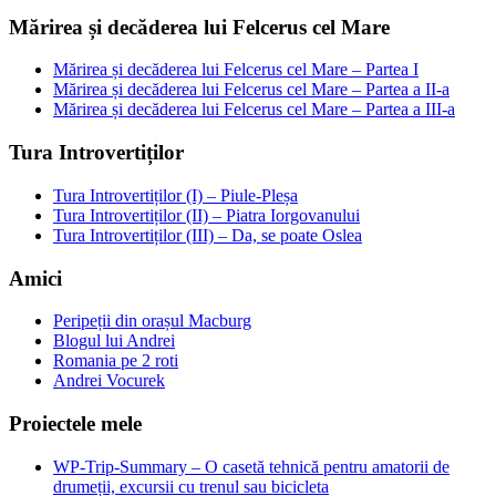
Mărirea și decăderea lui Felcerus cel Mare
Mărirea și decăderea lui Felcerus cel Mare – Partea I
Mărirea și decăderea lui Felcerus cel Mare – Partea a II-a
Mărirea și decăderea lui Felcerus cel Mare – Partea a III-a
Tura Introvertiților
Tura Introvertiților (I) – Piule-Pleșa
Tura Introvertiților (II) – Piatra Iorgovanului
Tura Introvertiților (III) – Da, se poate Oslea
Amici
Peripeții din orașul Macburg
Blogul lui Andrei
Romania pe 2 roti
Andrei Vocurek
Proiectele mele
WP-Trip-Summary – O casetă tehnică pentru amatorii de
drumeții, excursii cu trenul sau bicicleta