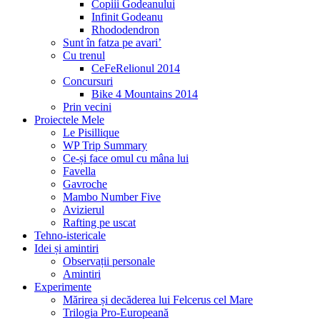
Copiii Godeanului
Infinit Godeanu
Rhododendron
Sunt în fatza pe avari’
Cu trenul
CeFeRelionul 2014
Concursuri
Bike 4 Mountains 2014
Prin vecini
Proiectele Mele
Le Pisillique
WP Trip Summary
Ce-și face omul cu mâna lui
Favella
Gavroche
Mambo Number Five
Avizierul
Rafting pe uscat
Tehno-istericale
Idei și amintiri
Observații personale
Amintiri
Experimente
Mărirea și decăderea lui Felcerus cel Mare
Trilogia Pro-Europeană