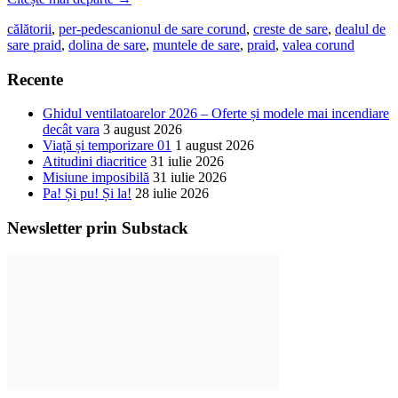
călătorii
,
per-pedes
canionul de sare corund
,
creste de sare
,
dealul de
sare praid
,
dolina de sare
,
muntele de sare
,
praid
,
valea corund
Recente
Ghidul ventilatoarelor 2026 – Oferte și modele mai incendiare
decât vara
3 august 2026
Viață și temporizare 01
1 august 2026
Atitudini diacritice
31 iulie 2026
Misiune imposibilă
31 iulie 2026
Pa! Și pu! Și la!
28 iulie 2026
Newsletter prin Substack