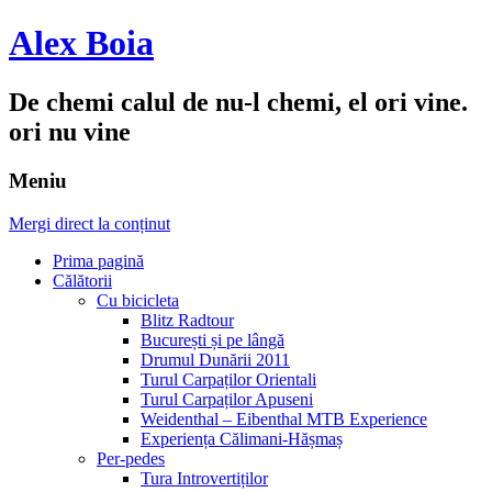
Alex Boia
De chemi calul de nu-l chemi, el ori vine.
ori nu vine
Meniu
Mergi direct la conținut
Prima pagină
Călătorii
Cu bicicleta
Blitz Radtour
București și pe lângă
Drumul Dunării 2011
Turul Carpaților Orientali
Turul Carpaților Apuseni
Weidenthal – Eibenthal MTB Experience
Experiența Călimani-Hășmaș
Per-pedes
Tura Introvertiților