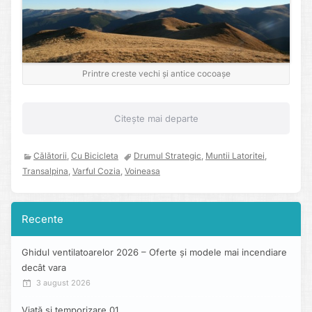
Printre creste vechi și antice cocoașe
Citește mai departe
Călătorii
,
Cu Bicicleta
Drumul Strategic
,
Muntii Latoritei
,
Transalpina
,
Varful Cozia
,
Voineasa
Recente
Ghidul ventilatoarelor 2026 – Oferte și modele mai incendiare
decât vara
3 august 2026
Viață și temporizare 01