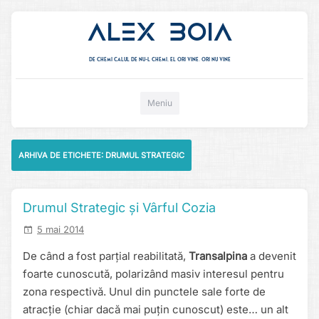
Alex Boia
De chemi calul de nu-l chemi, el ori vine. ori nu vine
Mergi direct la conținut
Meniu
ARHIVA DE ETICHETE:
DRUMUL STRATEGIC
Drumul Strategic și Vârful Cozia
5 mai 2014
De când a fost parțial reabilitată,
Transalpina
a devenit
foarte cunoscută, polarizând masiv interesul pentru
zona respectivă. Unul din punctele sale forte de
atracție (chiar dacă mai puțin cunoscut) este… un alt