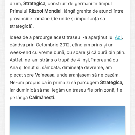
drum,
Strategica
, construit de germani în timpul
Primului Război Mondial
, lângă granița de atunci între
provinciile române (de unde și importanța sa
strategică).
Ideea de a parcurge acest traseu i-a aparținut lui
Adi
,
cândva prin Octombrie 2012, când am prins și un
week-end cu vreme bună, cu soare și căldură din plin.
Astfel, ne-am strâns o trupă de 4 inși, împreună cu
Ana și Ionuț și, sâmbătă, dimineața devreme, am
plecat spre
Voineasa
, unde aranjasem să ne cazăm.
Ne-am propus ca în prima zi să parcugem
Strategica
,
iar duminică să mai legăm un traseu fie prin zonă, fie
pe lângă
Călimănești
.