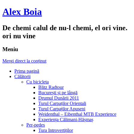
Alex Boia
De chemi calul de nu-l chemi, el ori vine.
ori nu vine
Meniu
Mergi direct la conținut
Prima pagină
Călătorii
Cu bicicleta
Blitz Radtour
București și pe lângă
Drumul Dunării 2011
Turul Carpaților Orientali
Turul Carpaților Apuseni
Weidenthal – Eibenthal MTB Experience
Experiența Călimani-Hășmaș
Per-pedes
Tura Introvertiților