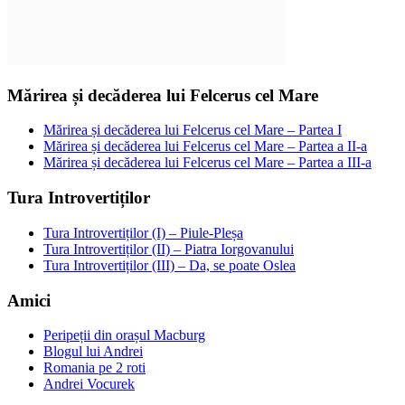
Mărirea și decăderea lui Felcerus cel Mare
Mărirea și decăderea lui Felcerus cel Mare – Partea I
Mărirea și decăderea lui Felcerus cel Mare – Partea a II-a
Mărirea și decăderea lui Felcerus cel Mare – Partea a III-a
Tura Introvertiților
Tura Introvertiților (I) – Piule-Pleșa
Tura Introvertiților (II) – Piatra Iorgovanului
Tura Introvertiților (III) – Da, se poate Oslea
Amici
Peripeții din orașul Macburg
Blogul lui Andrei
Romania pe 2 roti
Andrei Vocurek