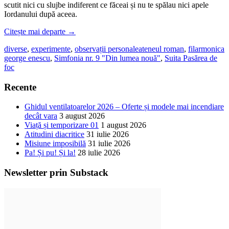
scutit nici cu slujbe indiferent ce făceai și nu te spălau nici apele
Iordanului după aceea.
Citește mai departe
→
diverse
,
experimente
,
observații personale
ateneul roman
,
filarmonica
george enescu
,
Simfonia nr. 9 "Din lumea nouă"
,
Suita Pasărea de
foc
Recente
Ghidul ventilatoarelor 2026 – Oferte și modele mai incendiare
decât vara
3 august 2026
Viață și temporizare 01
1 august 2026
Atitudini diacritice
31 iulie 2026
Misiune imposibilă
31 iulie 2026
Pa! Și pu! Și la!
28 iulie 2026
Newsletter prin Substack