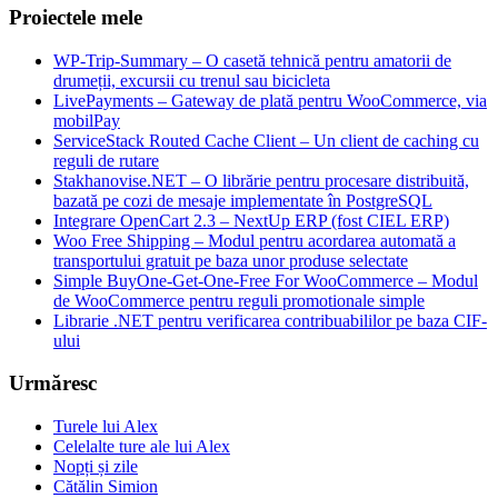
Proiectele mele
WP-Trip-Summary – O casetă tehnică pentru amatorii de
drumeții, excursii cu trenul sau bicicleta
LivePayments – Gateway de plată pentru WooCommerce, via
mobilPay
ServiceStack Routed Cache Client – Un client de caching cu
reguli de rutare
Stakhanovise.NET – O librărie pentru procesare distribuită,
bazată pe cozi de mesaje implementate în PostgreSQL
Integrare OpenCart 2.3 – NextUp ERP (fost CIEL ERP)
Woo Free Shipping – Modul pentru acordarea automată a
transportului gratuit pe baza unor produse selectate
Simple BuyOne-Get-One-Free For WooCommerce – Modul
de WooCommerce pentru reguli promotionale simple
Librarie .NET pentru verificarea contribuabililor pe baza CIF-
ului
Urmăresc
Turele lui Alex
Celelalte ture ale lui Alex
Nopți și zile
Cătălin Simion