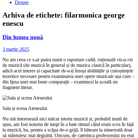
Despre
Arhiva de etichete:
filarmonica george
enescu
Din lumea nouă
3 martie 2025
Nu am ceea ce s-ar putea numi o raportare
cultă
,
rațională
vis-a-vis
de muzică (de muzică în general și de muzica clasică în particular),
adică acel interes și capacitate de-a-ți însuși abilitățile și cunoștințele
teoretice necesare pentru examinarea unei opere muzicale așa cum –
din lipsa unei mai bune comparații – examinezi la școală un
fragment literar.
Sala și scena Ateneului
Nu mă interesează nici măcar istoria muzicii și, probabil inutil de
spus, am fost notoriu de inept în a bate ritmul când eram scos în față
la muzică, ba, pentru a scăpa de-o grijă, îl băteam la nimereală doar
să mântuiesc mai degrabă. Oricum, de caterinca profesorului nu erai