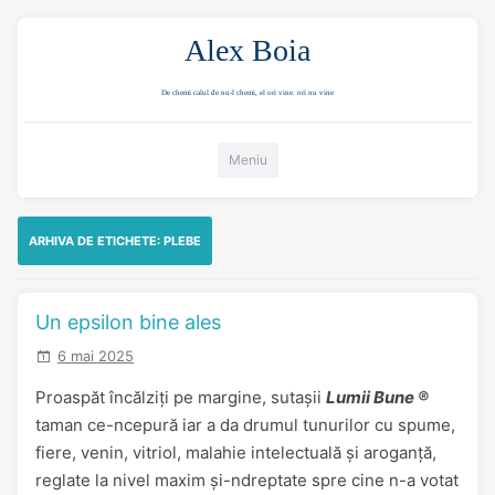
Alex Boia
De chemi calul de nu-l chemi, el ori vine. ori nu vine
Mergi direct la conținut
Meniu
ARHIVA DE ETICHETE:
PLEBE
Un epsilon bine ales
6 mai 2025
Proaspăt încălziți pe margine, sutașii
Lumii Bune ®
taman ce-ncepură iar a da drumul tunurilor cu spume,
fiere, venin, vitriol, malahie intelectuală și aroganță,
reglate la nivel maxim și-ndreptate spre cine n-a votat