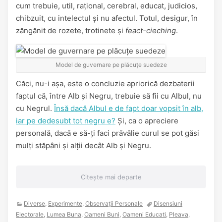
cum trebuie, util, rațional, cerebral, educat, judicios,
chibzuit, cu intelectul și nu afectul. Totul, desigur, în
zăngănit de rozete, trotinete și
feact-cieching
.
Model de guvernare pe plăcuțe suedeze
Căci, nu-i așa, este o concluzie apriorică dezbaterii
faptul că, între Alb și Negru, trebuie să fii cu Albul, nu
cu Negrul.
Însă dacă Albul e de fapt doar vopsit în alb,
iar pe dedesubt tot negru e?
Și, ca o apreciere
personală, dacă e să-ți faci prăvălie curul se pot găsi
mulți stăpâni și alții decât Alb și Negru.
Citește mai departe
Diverse
,
Experimente
,
Observații Personale
Disensiuni
Electorale
,
Lumea Buna
,
Oameni Buni
,
Oameni Educati
,
Pleava
,