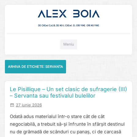
Alex Boia
De chemi calul de nu-l chemi, el ori vine. ori nu vine
Mergi direct la conținut
Meniu
ARHIVA DE ETICHETE:
SERVANTA
Le Pisillique – Un set clasic de sufragerie (III)
– Servanta sau festivalul bulelilor
27 iunie 2026
Odată adus materialul într-o stare cât de cât
negociabilă, a trebuit să-și înfrunte în sfârșit destinul
nu de grămadă de scânduri cu panaș, ci de carcasă