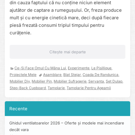
din cauza faptului că nu conține niciun element
ajutător de captare a rumegușului. Or, freza produce
mult și cu energie cinetică mare, deci după fiecare
piesă frezată consumi triplul timpului pentru
curățenie.
Citește mai departe
Ce-Și Face Omul Cu Mâna Lui
,
Experimente
,
Le Pisillique
,
Proiectele Mele
Asamblare
,
Blat Stejar
,
Coada De Randunica
,
Mobilier Diy
,
Mobilier Pin
,
Mobilier Sufragerie
,
Servanta
,
Set Dulap
,
Step-Back Cupboard
,
Tamplarie
,
Tamplarie Pentru Ageamii
Recente
Ghidul ventilatoarelor 2026 – Oferte și modele mai incendiare
decât vara