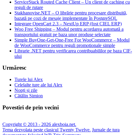
ServiceStack Routed Cache Client – Un client de caching cu
reguli de rutare
Stakhanovise.NET – O librărie pentru procesare distribuită,
bazată pe cozi de mesaje implementate în PostgreSQL
Integrare OpenCart 2.3 – NextUp ERP (fost CIEL ERP)
Woo Free Shipping – Modul pentru acordarea automată a
transportului gratuit pe baza unor produse selectate
Simple BuyOne-Get-One-Free For WooCommerce – Modul
de WooCommerce pentru reguli promotionale simple
Librarie .NET pentru verificarea contribuabililor pe baza CIF-
ului
Urmăresc
Turele lui Alex
Celelalte ture ale lui Alex
Nopți și zile
Cătălin Simion
Povestiri de prin vecini
Copyright © 2013 - 2026 alexboia.net.
Tema dezvolata peste clasicul Twenty Twelve.
Jurnale de tura