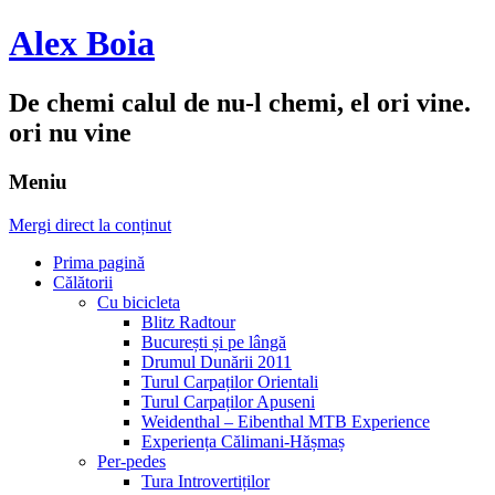
Alex Boia
De chemi calul de nu-l chemi, el ori vine.
ori nu vine
Meniu
Mergi direct la conținut
Prima pagină
Călătorii
Cu bicicleta
Blitz Radtour
București și pe lângă
Drumul Dunării 2011
Turul Carpaților Orientali
Turul Carpaților Apuseni
Weidenthal – Eibenthal MTB Experience
Experiența Călimani-Hășmaș
Per-pedes
Tura Introvertiților