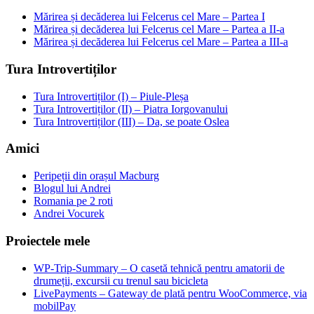
Mărirea și decăderea lui Felcerus cel Mare – Partea I
Mărirea și decăderea lui Felcerus cel Mare – Partea a II-a
Mărirea și decăderea lui Felcerus cel Mare – Partea a III-a
Tura Introvertiților
Tura Introvertiților (I) – Piule-Pleșa
Tura Introvertiților (II) – Piatra Iorgovanului
Tura Introvertiților (III) – Da, se poate Oslea
Amici
Peripeții din orașul Macburg
Blogul lui Andrei
Romania pe 2 roti
Andrei Vocurek
Proiectele mele
WP-Trip-Summary – O casetă tehnică pentru amatorii de
drumeții, excursii cu trenul sau bicicleta
LivePayments – Gateway de plată pentru WooCommerce, via
mobilPay