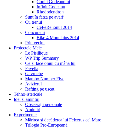
Copiii Godeanului
Infinit Godeanu
Rhododendron
Sunt în fatza pe avari’
Cu trenul
CeFeRelionul 2014
Concursuri
Bike 4 Mountains 2014
Prin vecini
Proiectele Mele
Le Pisillique
WP Trip Summary
Ce-și face omul cu mâna lui
Favella
Gavroche
Mambo Number Five
Avizierul
Rafting pe uscat
Tehno-istericale
Idei și amintiri
Observații personale
Amintiri
Experimente
Mărirea și decăderea lui Felcerus cel Mare
Trilogia Pro-Europeană