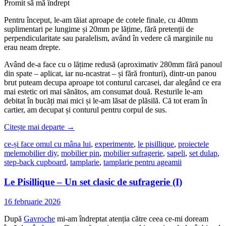
Promit să mă îndrept
Pentru început, le-am tăiat aproape de cotele finale, cu 40mm
suplimentari pe lungime și 20mm pe lățime, fără pretenții de
perpendicularitate sau paralelism, având în vedere că marginile nu
erau neam drepte.
Având de-a face cu o lățime redusă (aproximativ 280mm fără panoul
din spate – aplicat, iar nu-ncastrat – și fără fronturi), dintr-un panou
brut puteam decupa aproape tot conturul carcasei, dar alegând ce era
mai estetic ori mai sănătos, am consumat două. Resturile le-am
debitat în bucăți mai mici și le-am lăsat de plăsilă. Că tot eram în
cartier, am decupat și conturul pentru corpul de sus.
Citește mai departe
→
ce-și face omul cu mâna lui
,
experimente
,
le pisillique
,
proiectele
mele
mobilier diy
,
mobilier pin
,
mobilier sufragerie
,
sapeli
,
set dulap
,
step-back cupboard
,
tamplarie
,
tamplarie pentru ageamii
Le Pisillique – Un set clasic de sufragerie (I)
16 februarie 2026
După
Gavroche
mi-am îndreptat atenția către ceea ce-mi doream