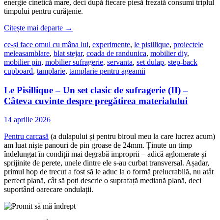
energie cinetică mare, deci după fiecare piesă frezată consumi triplul
timpului pentru curățenie.
Citește mai departe
→
ce-și face omul cu mâna lui
,
experimente
,
le pisillique
,
proiectele
mele
asamblare
,
blat stejar
,
coada de randunica
,
mobilier diy
,
mobilier pin
,
mobilier sufragerie
,
servanta
,
set dulap
,
step-back
cupboard
,
tamplarie
,
tamplarie pentru ageamii
Le Pisillique – Un set clasic de sufragerie (II) –
Câteva cuvinte despre pregătirea materialului
14 aprilie 2026
Pentru carcasă
(a dulapului și pentru biroul meu la care lucrez acum)
am luat niște panouri de pin groase de 24mm. Ținute un timp
îndelungat în condiții mai degrabă improprii – adică aglomerate și
sprijinite de perete, unele dintre ele s-au curbat transversal. Așadar,
primul hop de trecut a fost să le aduc la o formă prelucrabilă, nu atât
perfect plană, cât să poți descrie o suprafață mediană plană, deci
suportând oarecare ondulații.