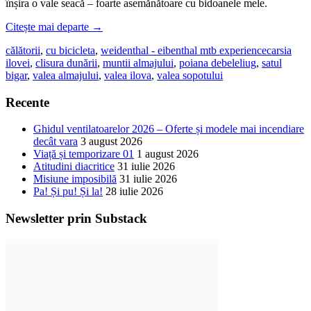
înșira o vale seacă – foarte asemănătoare cu bidoanele mele.
Citește mai departe
→
călătorii
,
cu bicicleta
,
weidenthal - eibenthal mtb experience
carsia
ilovei
,
clisura dunării
,
muntii almajului
,
poiana debeleliug
,
satul
bigar
,
valea almajului
,
valea ilova
,
valea sopotului
Recente
Ghidul ventilatoarelor 2026 – Oferte și modele mai incendiare
decât vara
3 august 2026
Viață și temporizare 01
1 august 2026
Atitudini diacritice
31 iulie 2026
Misiune imposibilă
31 iulie 2026
Pa! Și pu! Și la!
28 iulie 2026
Newsletter prin Substack