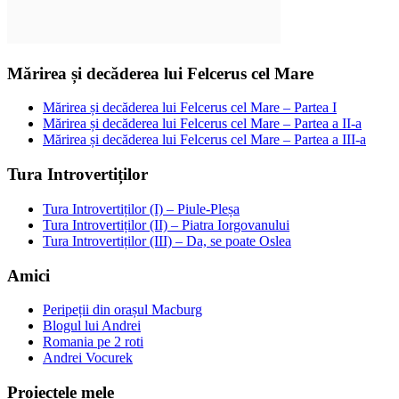
Mărirea și decăderea lui Felcerus cel Mare
Mărirea și decăderea lui Felcerus cel Mare – Partea I
Mărirea și decăderea lui Felcerus cel Mare – Partea a II-a
Mărirea și decăderea lui Felcerus cel Mare – Partea a III-a
Tura Introvertiților
Tura Introvertiților (I) – Piule-Pleșa
Tura Introvertiților (II) – Piatra Iorgovanului
Tura Introvertiților (III) – Da, se poate Oslea
Amici
Peripeții din orașul Macburg
Blogul lui Andrei
Romania pe 2 roti
Andrei Vocurek
Proiectele mele