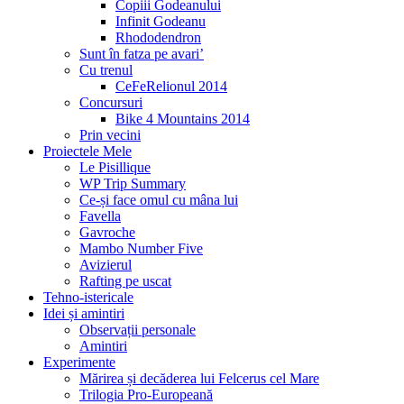
Copiii Godeanului
Infinit Godeanu
Rhododendron
Sunt în fatza pe avari’
Cu trenul
CeFeRelionul 2014
Concursuri
Bike 4 Mountains 2014
Prin vecini
Proiectele Mele
Le Pisillique
WP Trip Summary
Ce-și face omul cu mâna lui
Favella
Gavroche
Mambo Number Five
Avizierul
Rafting pe uscat
Tehno-istericale
Idei și amintiri
Observații personale
Amintiri
Experimente
Mărirea și decăderea lui Felcerus cel Mare
Trilogia Pro-Europeană