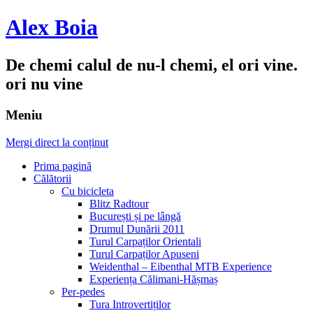
Alex Boia
De chemi calul de nu-l chemi, el ori vine.
ori nu vine
Meniu
Mergi direct la conținut
Prima pagină
Călătorii
Cu bicicleta
Blitz Radtour
București și pe lângă
Drumul Dunării 2011
Turul Carpaților Orientali
Turul Carpaților Apuseni
Weidenthal – Eibenthal MTB Experience
Experiența Călimani-Hășmaș
Per-pedes
Tura Introvertiților