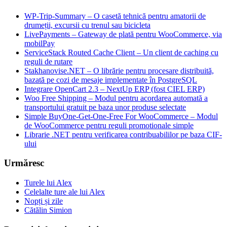
WP-Trip-Summary – O casetă tehnică pentru amatorii de
drumeții, excursii cu trenul sau bicicleta
LivePayments – Gateway de plată pentru WooCommerce, via
mobilPay
ServiceStack Routed Cache Client – Un client de caching cu
reguli de rutare
Stakhanovise.NET – O librărie pentru procesare distribuită,
bazată pe cozi de mesaje implementate în PostgreSQL
Integrare OpenCart 2.3 – NextUp ERP (fost CIEL ERP)
Woo Free Shipping – Modul pentru acordarea automată a
transportului gratuit pe baza unor produse selectate
Simple BuyOne-Get-One-Free For WooCommerce – Modul
de WooCommerce pentru reguli promotionale simple
Librarie .NET pentru verificarea contribuabililor pe baza CIF-
ului
Urmăresc
Turele lui Alex
Celelalte ture ale lui Alex
Nopți și zile
Cătălin Simion