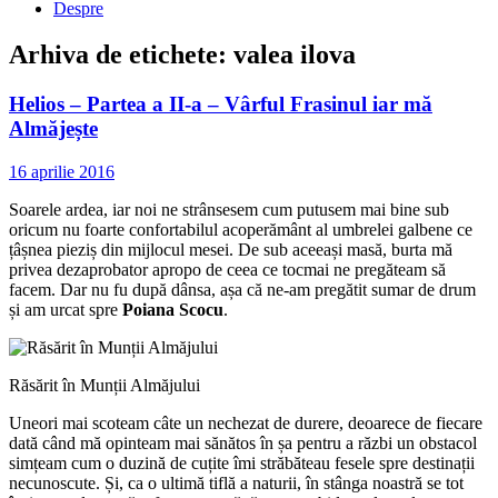
Despre
Arhiva de etichete:
valea ilova
Helios – Partea a II-a – Vârful Frasinul iar mă
Almăjește
16 aprilie 2016
Soarele ardea, iar noi ne strânsesem cum putusem mai bine sub
oricum nu foarte confortabilul acoperământ al umbrelei galbene ce
țâșnea pieziș din mijlocul mesei. De sub aceeași masă, burta mă
privea dezaprobator apropo de ceea ce tocmai ne pregăteam să
facem. Dar nu fu după dânsa, așa că ne-am pregătit sumar de drum
și am urcat spre
Poiana Scocu
.
Răsărit în Munții Almăjului
Uneori mai scoteam câte un nechezat de durere, deoarece de fiecare
dată când mă opinteam mai sănătos în șa pentru a răzbi un obstacol
simțeam cum o duzină de cuțite îmi străbăteau fesele spre destinații
necunoscute. Și, ca o ultimă tiflă a naturii, în stânga noastră se tot