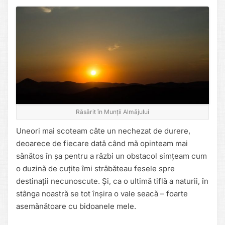
Răsărit în Munții Almăjului
Uneori mai scoteam câte un nechezat de durere,
deoarece de fiecare dată când mă opinteam mai
sănătos în șa pentru a răzbi un obstacol simțeam cum
o duzină de cuțite îmi străbăteau fesele spre
destinații necunoscute. Și, ca o ultimă tiflă a naturii, în
stânga noastră se tot înșira o vale seacă – foarte
asemănătoare cu bidoanele mele.