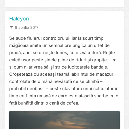
Halcyon
9 aprilie 2017
Se aude fluierul controlorului, iar la scurt timp
măgăoaia emite un semnal prelung ca un urlet de
pradă, apoi se urnește leneș, cu o zvâcnitură. Roțile
calcă ușor peste șinele pline de riduri și gropițe – ca
și cum n-ar vrea să-și strice lucitoarele bandaje.
Croșetează cu aceeași teamă labirintul de macazuri
controlate de o mână nevăzută ce se plimbă –
probabil neobosit – peste claviatura unui calculator în
timp ce ființa umană de care este atașată soarbe cu o
față buhăită dintr-o cană de cafea.