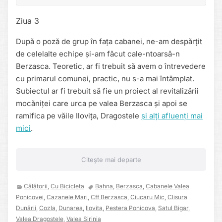
Ziua 3
După o poză de grup în fața cabanei, ne-am despărțit
de celelalte echipe și-am făcut cale-ntoarsă-n
Berzasca. Teoretic, ar fi trebuit să avem o întrevedere
cu primarul comunei, practic, nu s-a mai întâmplat.
Subiectul ar fi trebuit să fie un proiect al revitalizării
mocăniței care urca pe valea Berzasca și apoi se
ramifica pe văile Ilovița, Dragostele
și alți afluenți mai
mici
.
Citește mai departe
Călătorii
,
Cu Bicicleta
Bahna
,
Berzasca
,
Cabanele Valea
Ponicovei
,
Cazanele Mari
,
Cff Berzasca
,
Ciucaru Mic
,
Clisura
Dunării
,
Cozla
,
Dunarea
,
Ilovita
,
Pestera Ponicova
,
Satul Bigar
,
Valea Dragostele
,
Valea Sirinia