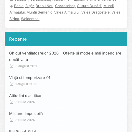
Bania
,
Bigăr
,
Brebu Nou
,
Caransebeș
,
Clisura Dunării
,
Muntii
Almajului
,
Muntii Semenic
,
Valea Almajului
,
Valea Dragostele
,
Valea
Sirina
,
Weidenthal
Recente
Ghidul ventilatoarelor 2026 – Oferte și modele mai incendiare
decât vara
3 august 2026
Viață și temporizare 01
1 august 2026
Atitudini diacritice
31 iulie 2026
Misiune imposibilă
31 iulie 2026
Pa! Și pu! Și la!