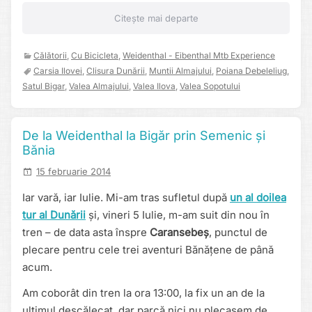
Citește mai departe
Călătorii
,
Cu Bicicleta
,
Weidenthal - Eibenthal Mtb Experience
Carsia Ilovei
,
Clisura Dunării
,
Muntii Almajului
,
Poiana Debeleliug
,
Satul Bigar
,
Valea Almajului
,
Valea Ilova
,
Valea Sopotului
De la Weidenthal la Bigăr prin Semenic și
Bănia
15 februarie 2014
Iar vară, iar Iulie. Mi-am tras sufletul după
un al doilea
tur al Dunării
și, vineri 5 Iulie, m-am suit din nou în
tren – de data asta înspre
Caransebeș
, punctul de
plecare pentru cele trei aventuri Bănățene de până
acum.
Am coborât din tren la ora 13:00, la fix un an de la
ultimul descălecat, dar parcă nici nu plecasem de