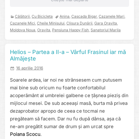
Călătorii
,
Cu Bicicleta
Anina
,
Cascada Bigar
,
Cazanele Mari
,
Cazanele Mici
,
Cheile Minisului
,
Clisura Dunării
,
Gara Oravita
,
Moldova Noua
,
Oravita
,
Pensiuna Happy Fish
,
Sanatoriul Marila
Helios – Partea a II-a – Vârful Frasinul iar mă
Almăjește
16 aprilie 2016
Soarele ardea, iar noi ne strânsesem cum putusem
mai bine sub oricum nu foarte confortabilul
acoperământ al umbrelei galbene ce țâșnea pieziș din
mijlocul mesei. De sub aceeași masă, burta mă privea
dezaprobator apropo de ceea ce tocmai ne
pregăteam să facem. Dar nu fu după dânsa, așa că
ne-am pregătit sumar de drum și am urcat spre
Poiana Scocu
.