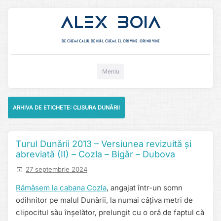
Alex Boia
De chemi calul de nu-l chemi, el ori vine. ori nu vine
Mergi direct la conținut
Meniu
ARHIVA DE ETICHETE:
CLISURA DUNĂRII
Turul Dunării 2013 – Versiunea revizuită și
abreviată (II) – Cozla – Bigăr – Dubova
27 septembrie 2024
Rămăsem la cabana Cozla
, angajat într-un somn
odihnitor pe malul Dunării, la numai câțiva metri de
clipocitul său înșelător, prelungit cu o oră de faptul că