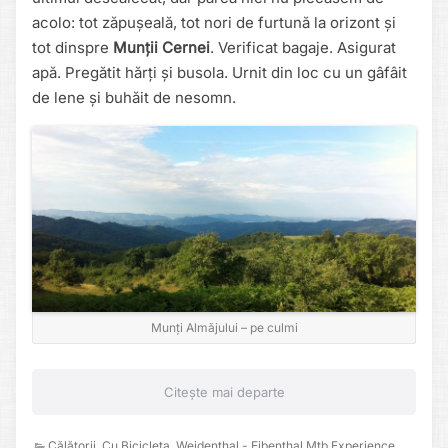
acolo: tot zăpușeală, tot nori de furtună la orizont și
tot dinspre
Munții Cernei
. Verificat bagaje. Asigurat
apă. Pregătit hărți și busola. Urnit din loc cu un gâfâit
de lene și buhăit de nesomn.
Munți Almăjului – pe culmi
Citește mai departe
Călătorii
,
Cu Bicicleta
,
Weidenthal - Eibenthal Mtb Experience