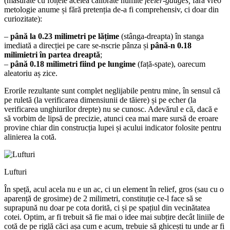
(măsurate cu foițele acelea calibrate numite
feeler-gauges,
fără vreo
metologie anume și fără pretenția de-a fi comprehensiv, ci doar din
curiozitate):
–
până la 0.23 milimetri pe lățime
(stânga-dreapta) în stanga
imediată a direcției pe care se-nscrie pânza și
până-n 0.18
milimietri în partea dreaptă
;
–
până 0.18 milimetri fiind pe lungime
(față-spate), oarecum
aleatoriu aș zice.
Erorile rezultante sunt complet neglijabile pentru mine, în sensul că
pe ruletă (la verificarea dimensiunii de tăiere) și pe echer (la
verificarea unghiurilor drepte) nu se cunosc. Adevărul e că, dacă e
să vorbim de lipsă de precizie, atunci cea mai mare sursă de eroare
provine chiar din construcția lupei și acului indicator folosite pentru
alinierea la cotă.
Lufturi
În speță, acul acela nu e un ac, ci un element în relief, gros (sau cu o
aparență de grosime) de 2 milimetri, constituție ce-l face să se
suprapună nu doar pe cota dorită, ci și pe spațiul din vecinătatea
cotei. Optim, ar fi trebuit să fie mai o idee mai subțire decât liniile de
cotă de pe riglă căci așa cum e acum, trebuie să ghicești tu unde ar fi