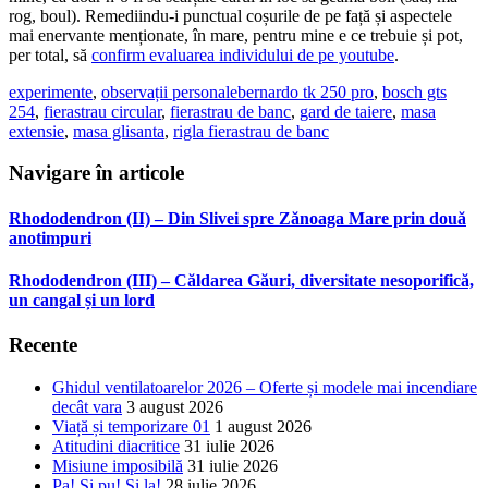
rog, boul). Remediindu-i punctual coșurile de pe față și aspectele
mai enervante menționate, în mare, pentru mine e ce trebuie și pot,
per total, să
confirm evaluarea individului de pe youtube
.
experimente
,
observații personale
bernardo tk 250 pro
,
bosch gts
254
,
fierastrau circular
,
fierastrau de banc
,
gard de taiere
,
masa
extensie
,
masa glisanta
,
rigla fierastrau de banc
Navigare în articole
Rhododendron (II) – Din Slivei spre Zănoaga Mare prin două
anotimpuri
Rhododendron (III) – Căldarea Găuri, diversitate nesoporifică,
un cangal și un lord
Recente
Ghidul ventilatoarelor 2026 – Oferte și modele mai incendiare
decât vara
3 august 2026
Viață și temporizare 01
1 august 2026
Atitudini diacritice
31 iulie 2026
Misiune imposibilă
31 iulie 2026
Pa! Și pu! Și la!
28 iulie 2026