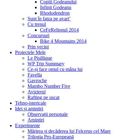
Copiii Godeanului
Infinit Godeanu
Rhododendron
Sunt în fatza pe avari’
Cu trenul
CeFeRelionul 2014
Concursuri
Bike 4 Mountains 2014
Prin vecini
Proiectele Mele
Le Pisillique
WP Trip Summary
Ce-și face omul cu mâna lui
Favella
Gavroche
Mambo Number Five
Avizierul
Rafting pe uscat
Tehno-istericale
Idei și amintiri
Observații personale
Amintiri
Experimente
Mărirea și decăderea lui Felcerus cel Mare
Trilogia Pro-Europeană