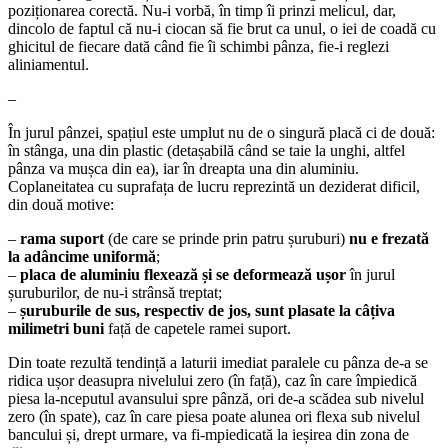
poziționarea corectă. Nu-i vorbă, în timp îi prinzi melicul, dar,
dincolo de faptul că nu-i ciocan să fie brut ca unul, o iei de coadă cu
ghicitul de fiecare dată când fie îi schimbi pânza, fie-i reglezi
aliniamentul.
–
În jurul pânzei, spațiul este umplut nu de o singură placă ci de două:
în stânga, una din plastic (detașabilă când se taie la unghi, altfel
pânza va mușca din ea), iar în dreapta una din aluminiu.
Coplaneitatea cu suprafața de lucru reprezintă un deziderat dificil,
din două motive:
–
rama suport
(de care se prinde prin patru șuruburi)
nu e frezată
la adâncime uniformă
;
–
placa de aluminiu flexează și se deformează ușor
în jurul
șuruburilor, de nu-i strânsă treptat;
–
șuruburile de sus, respectiv de jos, sunt plasate la câțiva
milimetri buni
față de capetele ramei suport.
Din toate rezultă tendință a laturii imediat paralele cu pânza de-a se
ridica ușor deasupra nivelului zero (în față), caz în care împiedică
piesa la-nceputul avansului spre pânză, ori de-a scădea sub nivelul
zero (în spate), caz în care piesa poate alunea ori flexa sub nivelul
bancului și, drept urmare, va fi-mpiedicată la ieșirea din zona de