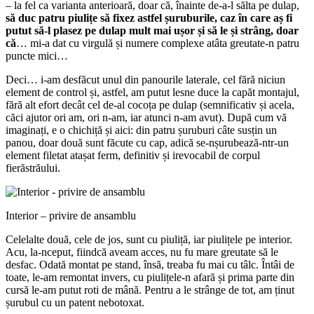
– la fel ca varianta anterioară, doar că, înainte de-a-l sălta pe dulap,
să duc patru piulițe să fixez astfel șuruburile, caz în care aș fi
putut să-l plasez pe dulap mult mai ușor și să le și strâng, doar
că
… mi-a dat cu virgulă și numere complexe atâta greutate-n patru
puncte mici…
Deci… i-am desfăcut unul din panourile laterale, cel fără niciun
element de control și, astfel, am putut lesne duce la capăt montajul,
fără alt efort decât cel de-al cocoța pe dulap (semnificativ și acela,
căci ajutor ori am, ori n-am, iar atunci n-am avut). După cum vă
imaginați, e o chichiță și aici: din patru șuruburi câte susțin un
panou, doar două sunt făcute cu cap, adică se-nșurubează-ntr-un
element filetat atașat ferm, definitiv și irevocabil de corpul
fierăstrăului.
Interior – privire de ansamblu
Celelalte două, cele de jos, sunt cu piuliță, iar piulițele pe interior.
Acu, la-nceput, fiindcă aveam acces, nu fu mare greutate să le
desfac. Odată montat pe stand, însă, treaba fu mai cu tâlc. Întâi de
toate, le-am remontat invers, cu piulițele-n afară și prima parte din
cursă le-am putut roti de mână. Pentru a le strânge de tot, am ținut
șurubul cu un patent nebotoxat.