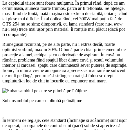
La capitolul tăiere sunt foarte mulțumit. În primul rând, după ce am
ceruit masa, alunecă foarte frumos, parcă ar fi teflonată. Se-nțelege,
masa fiind de fontă, toată mașina este extrem de stabilă, chiar și când
tai piese mai dificile. În al doilea rând, cei 300W mai puțin față de
GTS 254 nu se simt; dimpotrivă, cu lama standard (care nu-i
wow
,
nu-i rea) trece mai ușor prin material, îl ronțăie mai plăcut (dacă pot
fi comparate).
Rumegușul rezultant, pe de altă parte, nu-i extras decât, foarte
optimist vorbind, maxim 30%. O bună parte chiar prin elementul de
protecție a lamei, echipat și cu o derivație de aspirare. În cuvă nu
rămâne, problema fiind spațiul liber dintre cuvă și restul volumului
interior al carcasei, spațiu care diminuează sever puterea de aspirație.
Ironic, în ultima vreme am ajuns să apreciez că mai rămâne suficent
de mult pe lângă, pentru că-l strâng separat și-l folosesc drept
umplutură-n loc de chit în locurile cu expunere mai mare.
Subansamblul pe care se plimbă pe înălțime
–
În termeni de reglaje, cele standard (înclinație și adâncime) sunt ușor
de operat, iar organele de control sunt (par?) solide și apreciez că