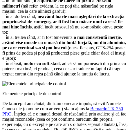
– în primul rând,
o capacitate de tăiere în jurul a 700-800
milimetri
(mă refer, evident, la ce poți tăia măsurând pe rigla
mașinii, cea la care aliniezi gardul);
– în al doilea rând,
neavând foarte mari așteptări de la extracția
propriu-zisă de rumeguș, ar fi fost bun măcar unul care să fie
mai bine închis
, astfel încât prisosul să nu se-mprăștie otova peste
tot;
– în al treilea rând, ar fi fost binevenită
o mai consistentă inerție,
având vise umede cu o masă din fontă forjată, nu din aluminiu,
pe care eventual s-o și pot lustrui
(onest fie spus, GTS-254 poate
fi prins de podea și poți să prelucrezi piese grele chiar dacă el însuși
e ușor);
– în sfârșit,
motor cu soft-start
, adică să nu pornească din prima cu
puterea maximă, ci gradual, ceea ce s-ar traduce în faptul că trage
treptat curent din rețea până când ajunge la turația de lucru.
Elementele principale de control
De la-nceput am căutat, dintr-un oarecare impuls, să evit Numele
Cunoscute (comune cum ar veni) și-am ajuns la
Bernardo TK 250
PRO
. Înțeleg că e o marcă destul de răspândită prin ateliere și că fac
mașini rezonabile (ceea ce pot confirma oarecum din propria
experiență, cu o excepție pe care-am s-o tratez separat altădată), însă,
în ceea ce privește modelul TK 250 PRO, nu am găsit nimic altceva