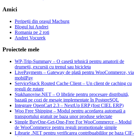
Amici
Peripeții din orașul Macburg
Blogul lui Andrei
Romania pe 2 roti
Andrei Vocurek
Proiectele mele
WP-Trip-Summary – O casetă tehnică pentru amatorii de
drumeții, excursii cu trenul sau bicicleta
LivePayments – Gateway de plată pentru WooCommerce, via
mobilPay
ServiceStack Routed Cache Client – Un client de caching cu
reguli de rutare
Stakhanovise.NET – O librărie pentru procesare distribuită,
bazată pe cozi de mesaje implementate în PostgreSQL
Integrare OpenCart 2.3 – NextUp ERP (fost CIEL ERP)
Woo Free Shipping – Modul pentru acordarea automată a
transportului gratuit pe baza unor produse selectate
Simple BuyOne-Get-One-Free For WooCommerce – Modul
de WooCommerce pentru reguli promotionale simple
Librarie .NET pentru verificarea contribuabililor pe baza CIF-