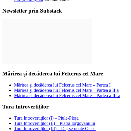
Newsletter prin Substack
Mărirea și decăderea lui Felcerus cel Mare
Mărirea și decăderea lui Felcerus cel Mare – Partea I
Mărirea și decăderea lui Felcerus cel Mare – Partea a II-a
Mărirea și decăderea lui Felcerus cel Mare – Partea a III-a
Tura Introvertiților
Tura Introvertiților (I) – Piule-Pleșa
Tura Introvertiților (II) – Piatra Iorgovanului
Tura Introvertiților (III) – Da, se poate Oslea