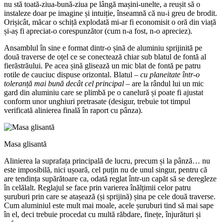
nu stă toată-ziua-bună-ziua pe lângă mașini-unelte, a reușit să o
instaleze doar pe imagine și intuiție, înseamnă că nu-i greu de brodit.
Orișicât, măcar o schiță explodată mi-ar fi economisit o oră din viață
și-aș fi apreciat-o corespunzător (cum n-a fost, n-o apreciez).
Ansamblul în sine e format dintr-o șină de aluminiu sprijinită pe
două traverse de oțel ce se conectează chiar sub blatul de fontă al
fierăstrăului. Pe acea șină glisează un mic blat de fontă pe patru
rotile de cauciuc dispuse orizontal. Blatul –
cu planeitate într-o
toleranță mai bună decât cel principal
– are la rândul lui un mic
gard din aluminiu care se plimbă pe o canelură și poate fi ajustat
conform unor unghiuri pretrasate (desigur, trebuie tot timpul
verificată alinierea finală în raport cu pânza).
Masa glisantă
Alinierea la suprafața principală de lucru, precum și la pânză… nu
este imposibilă, nici ușoară, cel puțin nu de unul singur, pentru că
are tendința supărătoare ca, odată reglat într-un capăt să se deregleze
în celălalt. Reglajul se face prin varierea înălțimii celor patru
șuruburi prin care se atașează (și sprijină) șina pe cele două traverse.
Cum aluminiul este mult mai moale, acele șuruburi tind să mai sape
în el, deci trebuie procedat cu multă răbdare, finețe, înjurături și