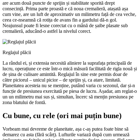
are acum două puncte de sprijin și stabilitate sporită drept
consecință. Prima parte proastă e că noua cremalieră, atașată așa
cum vine, are un luft de aproximativ un milimetru față de cea veche,
ceea ce-nseamnă că rotița de avans fin a gardului dă-n gol.
Neajunsul poate fi lesne corectat cu o mână de șaibe plasate sub
cremalieră, aducând-o astfel la nivelul corect.
Reglajul plăcii
La rândul ei, și extensia necesită aliniere la suprafața principală de
lucru, operațiune ce este într-o mică măsură facilitată de rigla nouă și
de șina de culisare amintită. Reglajul în sine este permis doar de
către piciorul – unicul picior – de sprijin și, ca atare, limitată.
Planeitatea acesteia nu se menține, putând varia cu sezonul, dar și-n
funcție de presiunea exercitată pe piesa de lucru. Așadar, am reglat-o
un un milimetru mai sus și, simultan, încerc să mențin presiunea pe
zona blatului de fontă.
Cu bune, cu rele (ori mai puțin bune)
Vorbeam mai devreme de planeitate, așa c-aș putea foate bine să
demarez cu asta (fără scârț). Lufturile variază după cum urmează