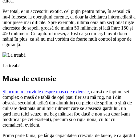
cafea.
Per total, e un accesoriu exotic, cel puțin pentru mine, în sensul că
nu-l folosesc la operațiuni curente, ci doar la debitarea intermediară a
unor piese mai dificile. Spre exemplu, ultima oară am secționat niște
cherestea de sapeli, groasă de minim 50 milimetri și lată între 150 și
450 milimetri. Cu ajutorul mesei, a fost ca și cum aș fi avut două
mâini în plus, ca să nu mai vorbim de foarte mult control și spor de
siguranță.
La treabă
Masa de extensie
Și acum trei cuvinte despre masa de extensie
, care-i de fapt un set
complet: o masă de tablă de oțel (sau fier sau mă rog, nu-i din
obsesia secolului, adică din aluminiu) cu picior de sprijin, o șină de
culisare destinată unui mic rulment care se atasează gardului, un
gard nou (aici scuze, nu bag mâna-n foc dacă e nou sau doar l-am
modificat pe cel existent), precum și o riglă nouă, cu tot cu
cremalieră, evident.
Prima parte bună, pe lângă capacitatea crescută de tăiere, e că gardul