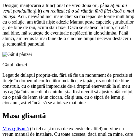
Desigur, manțocăria a funcționat de vreo două ori, până
a)
mi-au
venit pandaliile
și
b)
am realizat că o să rămân fără filet dacă o mai
țin așa
. Acu, neavând nici mare chef să mă lepăd de foarte mult timp
cu o soluție, am trântit niște adezic Mamut peste capetele șuruburilor
și, de bine de rău, acum stau fixe. Dacă se slăbesc în timp, cu atât
mai bine, mă scutește de eventuale neplăceri în ale schimba. Până
atunci, am redus la mai bine de-o cincime timpul necesar desfacerii
și remontării panoului.
Gâtul pânzei
Legat de dulapul propriu-zis, fără să fie un monument de precizie și
finețe în domeniul confecțiilor metalice, e țapăn, rezonabil de bine
construit, cu o singură imprecizie de-a dreptul enervantă: la al meu
ușa agăța într-un colț al cantului și-a fost nevoit să ajustez atât colțul,
cu o pană de lemn și-un ciocan, cât și ușa, cu o șipcă de lemn și
ciocanul, astfel încât să se alinieze mai bine.
Masa glisantă
Masa glisantă
(la fel ca și masa de extensie de altfel) nu vine cu
vreun manual de instalare. Cu toate acestea, dacă unul ca mine, care