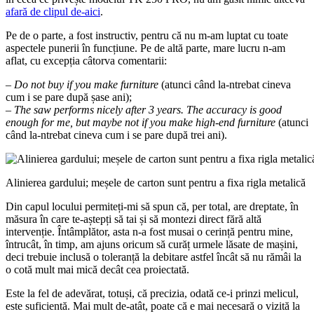
afară de clipul de-aici
.
Pe de o parte, a fost instructiv, pentru că nu m-am luptat cu toate
aspectele punerii în funcțiune. Pe de altă parte, mare lucru n-am
aflat, cu excepția câtorva comentarii:
–
Do not buy if you make furniture
(atunci când la-ntrebat cineva
cum i se pare după șase ani);
–
The saw performs nicely after 3 years. The accuracy is good
enough for me, but maybe not if you make high-end furniture
(atunci
când la-ntrebat cineva cum i se pare după trei ani).
Alinierea gardului; meșele de carton sunt pentru a fixa rigla metalică
Din capul locului permiteți-mi să spun că, per total, are dreptate, în
măsura în care te-aștepți să tai și să montezi direct fără altă
intervenție. Întâmplător, asta n-a fost musai o cerință pentru mine,
întrucât, în timp, am ajuns oricum să curăț urmele lăsate de mașini,
deci trebuie inclusă o toleranță la debitare astfel încât să nu rămâi la
o cotă mult mai mică decât cea proiectată.
Este la fel de adevărat, totuși, că precizia, odată ce-i prinzi melicul,
este suficientă. Mai mult de-atât, poate că e mai necesară o vizită la