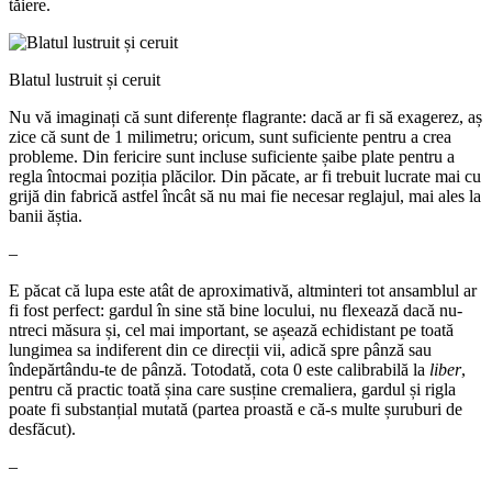
tăiere.
Blatul lustruit și ceruit
Nu vă imaginați că sunt diferențe flagrante: dacă ar fi să exagerez, aș
zice că sunt de 1 milimetru; oricum, sunt suficiente pentru a crea
probleme. Din fericire sunt incluse suficiente șaibe plate pentru a
regla întocmai poziția plăcilor. Din păcate, ar fi trebuit lucrate mai cu
grijă din fabrică astfel încât să nu mai fie necesar reglajul, mai ales la
banii ăștia.
–
E păcat că lupa este atât de aproximativă, altminteri tot ansamblul ar
fi fost perfect: gardul în sine stă bine locului, nu flexează dacă nu-
ntreci măsura și, cel mai important, se așează echidistant pe toată
lungimea sa indiferent din ce direcții vii, adică spre pânză sau
îndepărtându-te de pânză. Totodată, cota 0 este calibrabilă la
liber
,
pentru că practic toată șina care susține cremaliera, gardul și rigla
poate fi substanțial mutată (partea proastă e că-s multe șuruburi de
desfăcut).
–