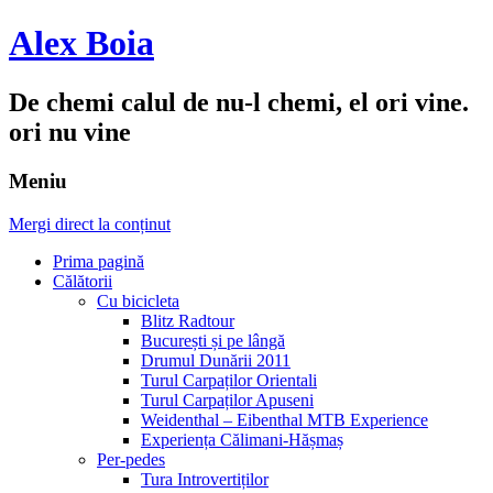
Alex Boia
De chemi calul de nu-l chemi, el ori vine.
ori nu vine
Meniu
Mergi direct la conținut
Prima pagină
Călătorii
Cu bicicleta
Blitz Radtour
București și pe lângă
Drumul Dunării 2011
Turul Carpaților Orientali
Turul Carpaților Apuseni
Weidenthal – Eibenthal MTB Experience
Experiența Călimani-Hășmaș
Per-pedes
Tura Introvertiților