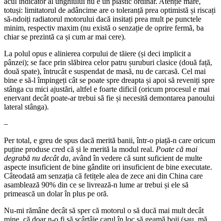
acul indicator al unghiului nu e un plastic ordinar. Atenție mare,
totuși: limitatorul de adâncime are o toleranță prea optimistă și riscați
să-ndoiți radiatorul motorului dacă insitați prea mult pe punctele
minim, respectiv maxim (nu există o senzație de oprire fermă, ba
chiar se prezintă ca și cum ar mai cere).
La polul opus e alinierea corpului de tăiere (și deci implicit a
pânzei); se face prin slăbirea celor patru șuruburi clasice (două față,
două spate), întrucât e suspendat de masă, nu de carcasă. Cel mai
bine e să-l împingeți cât se poate spre dreapta și apoi să reveniți spre
stânga cu mici ajustări, altfel e foarte dificil (oricum procesul e mai
enervant decât poate-ar trebui să fie și necesită demontarea panoului
lateral stânga).
–
Per total, e greu de spus dacă merită banii, într-o piață-n care oricum
puține produse cred că și le merită la modul real.
Poate că mai
degrabă nu decât da
, având în vedere că sunt suficient de multe
aspecte insuficient de bine gândite ori insuficient de bine executate.
Câteodată am senzația că fetițele alea de zece ani din China care
asamblează 90% din ce se livrează-n lume ar trebui și ele să
primească un dolar în plus pe oră.
Nu-mi rămâne decât să sper că motorul o să ducă mai mult decât
mine, că doar n-o fi să scârțâie carul în loc să geamă boii (sau, mă