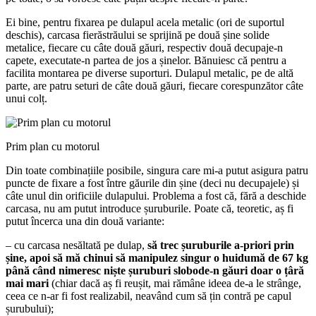
Ei bine, pentru fixarea pe dulapul acela metalic (ori de suportul
deschis), carcasa fierăstrăului se sprijină pe două șine solide
metalice, fiecare cu câte două găuri, respectiv două decupaje-n
capete, executate-n partea de jos a șinelor. Bănuiesc că pentru a
facilita montarea pe diverse suporturi. Dulapul metalic, pe de altă
parte, are patru seturi de câte două găuri, fiecare corespunzător câte
unui colț.
Prim plan cu motorul
Din toate combinațiile posibile, singura care mi-a putut asigura patru
puncte de fixare a fost între găurile din șine (deci nu decupajele) și
câte unul din orificiile dulapului. Problema a fost că, fără a deschide
carcasa, nu am putut introduce șuruburile. Poate că, teoretic, aș fi
putut încerca una din două variante:
– cu carcasa nesăltată pe dulap,
să trec șuruburile a-priori prin
șine, apoi să mă chinui să manipulez singur o huidumă de 67 kg
până când nimeresc niște șuruburi slobode-n găuri doar o țâră
mai mari
(chiar dacă aș fi reușit, mai rămâne ideea de-a le strânge,
ceea ce n-ar fi fost realizabil, neavând cum să țin contră pe capul
șurubului);