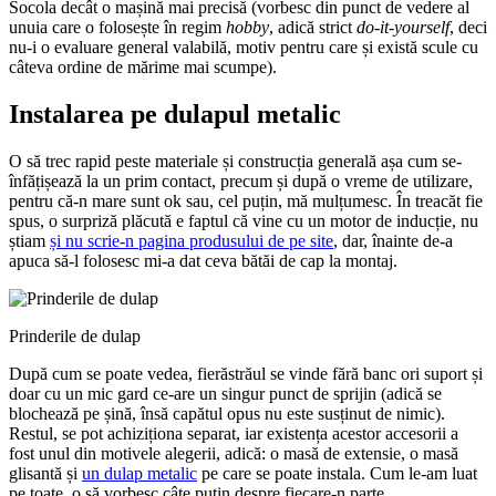
Socola decât o mașină mai precisă (vorbesc din punct de vedere al
unuia care o folosește în regim
hobby
, adică strict
do-it-yourself
, deci
nu-i o evaluare general valabilă, motiv pentru care și există scule cu
câteva ordine de mărime mai scumpe).
Instalarea pe dulapul metalic
O să trec rapid peste materiale și construcția generală așa cum se-
înfățișează la un prim contact, precum și după o vreme de utilizare,
pentru că-n mare sunt ok sau, cel puțin, mă mulțumesc. În treacăt fie
spus, o surpriză plăcută e faptul că vine cu un motor de inducție, nu
știam
și nu scrie-n pagina produsului de pe site
, dar, înainte de-a
apuca să-l folosesc mi-a dat ceva bătăi de cap la montaj.
Prinderile de dulap
După cum se poate vedea, fierăstrăul se vinde fără banc ori suport și
doar cu un mic gard ce-are un singur punct de sprijin (adică se
blochează pe șină, însă capătul opus nu este susținut de nimic).
Restul, se pot achiziționa separat, iar existența acestor accesorii a
fost unul din motivele alegerii, adică: o masă de extensie, o masă
glisantă și
un dulap metalic
pe care se poate instala. Cum le-am luat
pe toate, o să vorbesc câte puțin despre fiecare-n parte.