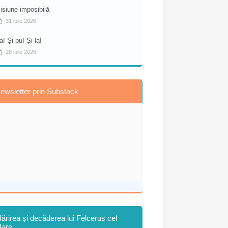
isiune imposibilă
31 iulie 2026
a! Și pu! Și la!
28 iulie 2026
ewsletter prin Substack
ărirea și decăderea lui Felcerus cel
are