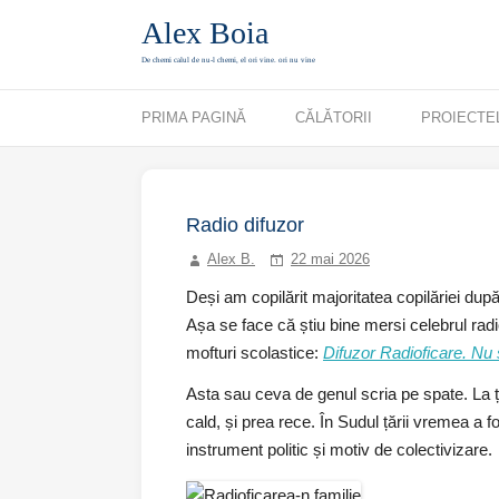
Alex Boia
De chemi calul de nu-l chemi, el ori vine. ori nu vine
Mergi direct la conținut
PRIMA PAGINĂ
CĂLĂTORII
PROIECTE
Radio difuzor
Alex B.
22 mai 2026
Deși am copilărit majoritatea copilăriei după
Așa se face că știu bine mersi celebrul radio
mofturi scolastice:
Difuzor Radioficare. Nu 
Asta sau ceva de genul scria pe spate. La ța
cald, și prea rece. În Sudul țării vremea a f
instrument politic și motiv de colectivizare.