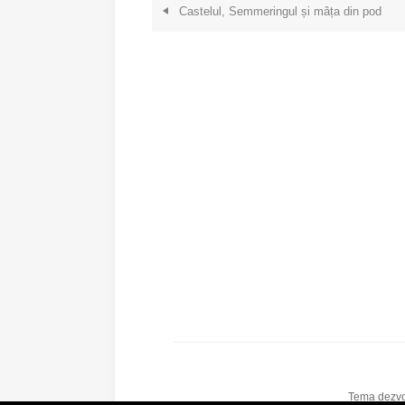
Castelul, Semmeringul și mâța din pod
Tema dezvol