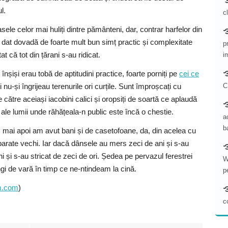
l.
c
ele celor mai huliți dintre pământeni, dar, contrar harfelor din
 au dat dovadă de foarte mult bun simț practic și complexitate
p
t că tot din țărani s-au ridicat.
i
i înșiși erau tobă de aptitudini practice, foarte porniți pe
cei ce
i nu-și îngrijeau terenurile ori curțile. Sunt împroșcați cu
C
de către aceiași iacobini calici și oropsiți de soartă ce aplaudă
i ale lumii unde răhățeala-n public este încă o chestie.
a
b
 mai apoi am avut bani și de casetofoane, da, din acelea cu
 aparate vechi. Iar dacă dânsele au mers zeci de ani și s-au
ni și s-au stricat de zeci de ori. Ședea pe pervazul ferestrei
W
gi de vară în timp ce ne-ntindeam la cină.
p
m.com
)
c