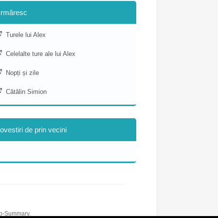
rmăresc
Turele lui Alex
Celelalte ture ale lui Alex
Nopți și zile
Cătălin Simion
ovestiri de prin vecini
ip-Summary.