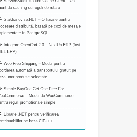
ServiceStack Routed Cache Client – Un
lient de caching cu reguli de rutare
Stakhanovise.NET – O librărie pentru
rocesare distribuită, bazată pe cozi de mesaje
mplementate în PostgreSQL
Integrare OpenCart 2.3 – NextUp ERP (fost
IEL ERP)
Woo Free Shipping – Modul pentru
cordarea automată a transportului gratuit pe
aza unor produse selectate
Simple BuyOne-Get-One-Free For
ooCommerce – Modul de WooCommerce
entru reguli promotionale simple
Librarie .NET pentru verificarea
ontribuabililor pe baza CIF-ului