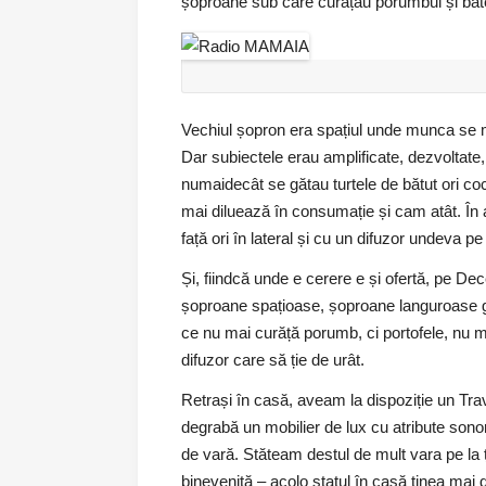
șoproane sub care curățau porumbul și bătea
Vechiul șopron era spațiul unde munca se m
Dar subiectele erau amplificate, dezvoltate,
numaidecât se gătau turtele de bătut ori co
mai diluează în consumație și cam atât. În 
față ori în lateral și cu un difuzor undeva p
Și, fiindcă unde e cerere e și ofertă, pe D
șoproane spațioase, șoproane languroase gât
ce nu mai curăță porumb, ci portofele, nu mai
difuzor care să ție de urât.
Retrași în casă, aveam la dispoziție un Tra
degrabă un mobilier de lux cu atribute sono
de vară. Stăteam destul de mult vara pe la 
binevenită – acolo statul în casă ținea mai 