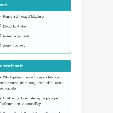
mici
Peripeții din orașul Macburg
Blogul lui Andrei
Romania pe 2 roti
Andrei Vocurek
roiectele mele
WP-Trip-Summary – O casetă tehnică
entru amatorii de drumeții, excursii cu trenul
au bicicleta
LivePayments – Gateway de plată pentru
ooCommerce, via mobilPay