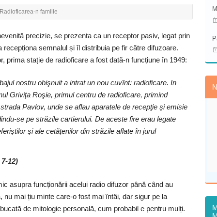
M
Radioficarea-n familie
enită precizie, se prezenta ca un receptor pasiv, legat prin
P
a recepționa semnalul și îl distribuia pe fir către difuzoare.
 prima stație de radioficare a fost dată-n funcțiune în 1949:
bajul nostru obişnuit a intrat un nou cuvînt: radioficare. In
N
ionul Griviţa Roşie, primul centru de radioficare, primind
 strada Pavlov, unde se aflau aparatele de recepţie şi emisie
indu-se pe străzile cartierului. De aceste fire erau legate
riştilor şi ale cetăţenilor din străzile aflate în jurul
 7-12)
imic asupra funcționării acelui radio difuzor până când au
a, nu mai țiu minte care-o fost mai întâi, dar sigur pe la
M
bucată de mitologie personală, cum probabil e pentru mulți.
M