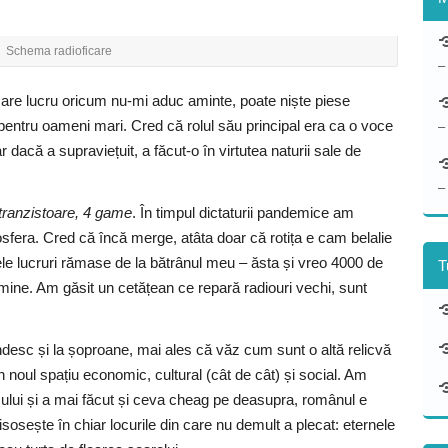
Schema radioficare
–
 Mare lucru oricum nu-mi aduc aminte, poate niște piese
pentru oameni mari. Cred că rolul său principal era ca o voce
–
dacă a supraviețuit, a făcut-o în virtutea naturii sale de
–
tranzistoare, 4 game
. În timpul dictaturii pandemice am
mosfera. Cred că încă merge, atâta doar că rotița e cam belalie
ele lucruri rămase de la bătrânul meu – ăsta și vreo 4000 de
T
 mine. Am găsit un cetățean ce repară radiouri vechi, sunt
desc și la șoproane, mai ales că văz cum sunt o altă relicvă
 noul spațiu economic, cultural (cât de cât) și social. Am
zului și a mai făcut și ceva cheag pe deasupra, românul e
risosește în chiar locurile din care nu demult a plecat: eternele