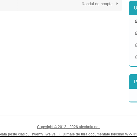
Rondul de noapte
U
P
Copyright © 2013 - 2026 alexboia.net.
ata peste clasicul Twenty Twelve.
Jurnale de tura documentate folosind WP-Tr