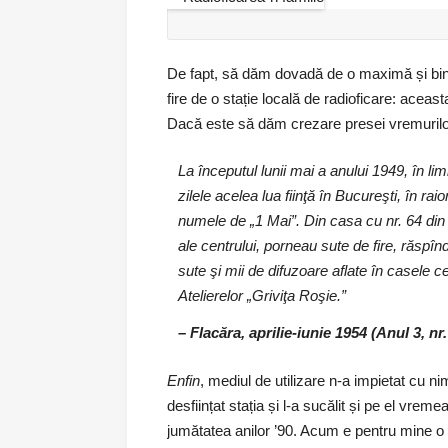
De fapt, să dăm dovadă de o maximă și binev
fire de o stație locală de radioficare: aceast
Dacă este să dăm crezare presei vremurilor,
La începutul lunii mai a anului 1949, în lim
zilele acelea lua fiinţă în Bucureşti, în ra
numele de „1 Mai”. Din casa cu nr. 64 din
ale centrului, porneau sute de fire, răspînd
sute şi mii de difuzoare aflate în casele cefe
Atelierelor „Griviţa Roşie.”
– Flacăra, aprilie-iunie 1954 (Anul 3, nr.
Enfin
, mediul de utilizare n-a impietat cu n
desființat stația și l-a sucălit și pe el vreme
jumătatea anilor ’90. Acum e pentru mine o 