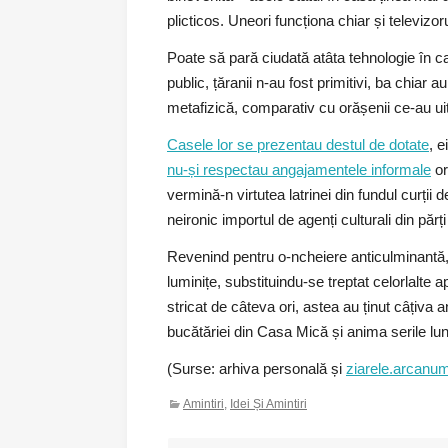
plicticos. Uneori funcționa chiar și televizoru
Poate să pară ciudată atâta tehnologie în cas
public, țăranii n-au fost primitivi, ba chiar
metafizică, comparativ cu orășenii ce-au uita
Casele lor se prezentau destul de dotate
, e
nu-și respectau angajamentele informale
or
vermină-n virtutea latrinei din fundul curții 
neironic importul de agenți culturali din părț
Revenind pentru o-ncheiere anticulminantă,
luminițe, substituindu-se treptat celorlalte
stricat de câteva ori, astea au ținut câțiva a
bucătăriei din Casa Mică și anima serile lun
(Surse: arhiva personală și
ziarele.arcanu
Amintiri
,
Idei Și Amintiri
Navigare în articole