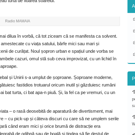
u turta de floarea soarelui.
A
Radio MAMAIA
ai dilua în vorbă, că tot ziceam că se manifesta ca solvent.
 amestecate cu viața satului, bârfe mici sau mari și
cenii de curățat. Noul șopron urban e spațiul unde vorba se
ambele cazuri, omul stă sub ceva improvizat, cu un lichid în
e aproape.
ecebal și Unirii s-a umplut de șoproane. Șoproane moderne,
P
uiesc fastidios trotuarul oricum inutil și găzduiesc rumâni
 bat turta, ci bat apa-n piuă. Și, la fel ca pe vremuri, cu un
p
s
viata – o rasă deosebită de aparatură de divertisment, mai
re – cu pick-up și câteva discuri cu care să ne umplem serile
W
țară când eram mici și orice brumă de distracție era
degrabă de odihnă sau de boală și tindea să fie destul de