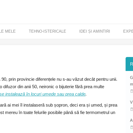
LE MELE
TEHNO-ISTERICALE
IDEI ȘI AMINTIRI
EXP
R
G
 90, prin provincie diferențele nu s-au văzut decât pentru unii.
m
 difuzor din anii 50, neironic o bijuterie fără prea multe
se instalează în locuri umede sau prea calde
.
V
ră ai mei îl instalaseră sub șopron, deci era și umed, și prea
ost mereu în toate felurile posibile până să fie termometrul un
A