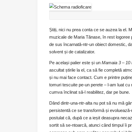
Știți, nici nu prea conta ce se auzea la el.
muzicale de Maria Tănase, în rest logoree 
de sus încarnată-ntr-un obiect domestic, dar 
solvent și de catalizator.
Pe același palier este și un
Mamaia 3 – 10 
ascultat știrile la el, ca să fie completă at
și nu mai face contact. Cum e printre puțin
tomuri tescuite pe-un perete – l-am luat cu
cumva înclinat să-l reabilitez, dar pe bune.
Dând dintr-una-ntr-alta nu pot să nu mă gân
persistentă ce se transformă și evoluează-n
postulat că, după ce a ieșit deasupra neca
sortit să se-ntoarcă, atunci când timpul îi p