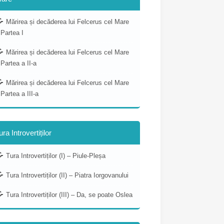
Mărirea și decăderea lui Felcerus cel Mare
 Partea I
Mărirea și decăderea lui Felcerus cel Mare
 Partea a II-a
Mărirea și decăderea lui Felcerus cel Mare
 Partea a III-a
ura Introvertiților
Tura Introvertiților (I) – Piule-Pleșa
Tura Introvertiților (II) – Piatra Iorgovanului
Tura Introvertiților (III) – Da, se poate Oslea