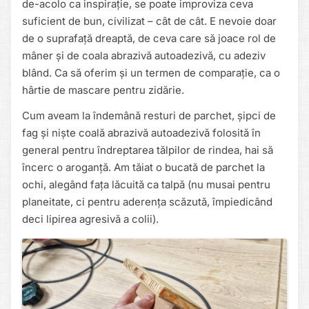
de-acolo ca inspirație, se poate improviza ceva
suficient de bun, civilizat – cât de cât. E nevoie doar
de o suprafață dreaptă, de ceva care să joace rol de
mâner și de coala abrazivă autoadezivă, cu adeziv
blând. Ca să oferim și un termen de comparație, ca o
hârtie de mascare pentru zidărie.
Cum aveam la îndemână resturi de parchet, șipci de
fag și niște coală abrazivă autoadezivă folosită în
general pentru îndreptarea tălpilor de rindea, hai să
încerc o aroganță. Am tăiat o bucată de parchet la
ochi, alegând fața lăcuită ca talpă (nu musai pentru
planeitate, ci pentru aderența scăzută, împiedicând
deci lipirea agresivă a colii).