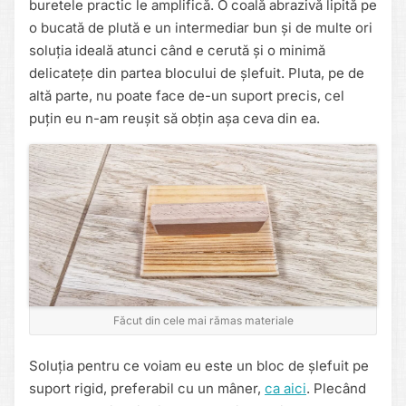
buretele practic le amplifică. O coală abrazivă lipită pe
o bucată de plută e un intermediar bun și de multe ori
soluția ideală atunci când e cerută și o minimă
delicatețe din partea blocului de șlefuit. Pluta, pe de
altă parte, nu poate face de-un suport precis, cel
puțin eu n-am reușit să obțin așa ceva din ea.
Făcut din cele mai rămas materiale
Soluția pentru ce voiam eu este un bloc de șlefuit pe
suport rigid, preferabil cu un mâner,
ca aici
. Plecând