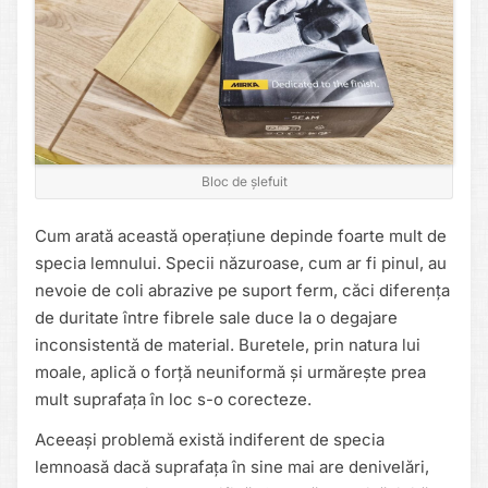
Bloc de șlefuit
Cum arată această operațiune depinde foarte mult de
specia lemnului. Specii năzuroase, cum ar fi pinul, au
nevoie de coli abrazive pe suport ferm, căci diferența
de duritate între fibrele sale duce la o degajare
inconsistentă de material. Buretele, prin natura lui
moale, aplică o forță neuniformă și urmărește prea
mult suprafața în loc s-o corecteze.
Aceeași problemă există indiferent de specia
lemnoasă dacă suprafața în sine mai are denivelări,