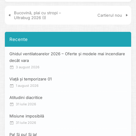
Navigare în articole
Bucovină, plai cu stropi –
Cartierul nou
Ultrabug 2026 (I)
Recente
Ghidul ventilatoarelor 2026 – Oferte și modele mai incendiare
decât vara
3 august 2026
Viață și temporizare 01
1 august 2026
Atitudini diacritice
31 iulie 2026
Misiune imposibilă
31 iulie 2026
Pa! Și pu! Și la!