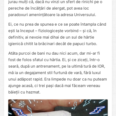
jurau mulți că, dacă nu vinzi un sfert de rinichi pe o
pereche de încălțări de alergat, pot avea loc
paradoxuri amenințătoare la adresa Universului.
Ei, ce nu prea de spunea e ce se poate întampla când
ești la început – fiziologicește vorbind – și că, în
definitiv, ai nevoie mai dihai de un sul de hârtie
igienică chitit la brăcinari decât de papuci turbo.
Atâta purcoi de bani nu dau nici acum, dar mi-ar fi
fost de folos sfatul cu hârtia. Ei, și ce ziceți, într-o
seară, după un antrenament, pe la ultimă tură de IOR,
mă ia un degajament stil furtună de vară, fără luxul
unui adăpost rapid. Era limpede nu doar ca nu puteam
ajunge acasă, ci trei pași dacă mai făceam veneau
băieții cu hazmat.