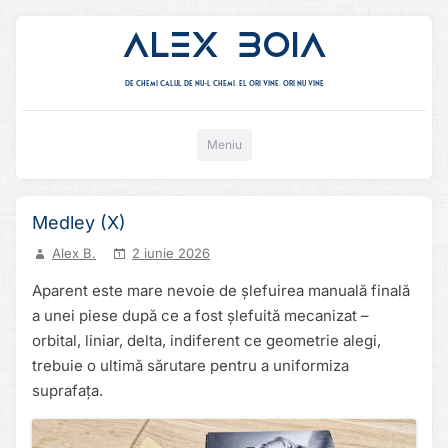
Alex Boia
De chemi calul de nu-l chemi, el ori vine. ori nu vine
Mergi direct la conținut
Meniu
Medley (X)
Alex B.
2 iunie 2026
Aparent este mare nevoie de șlefuirea manuală finală
a unei piese după ce a fost șlefuită mecanizat –
orbital, liniar, delta, indiferent ce geometrie alegi,
trebuie o ultimă sărutare pentru a uniformiza
suprafața.