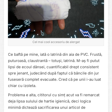
Cel mai cool accesoriu de alergat
Ce baftă pe mine, iată o latrină din aia de PVC. Frustă,
puturoasă, claustrantă – totuși, latrină. M-aș fi putut
lipsi de ecoul dânsei, cuantificabil drept consistent
spre jenant, judecând după faptul că băncile din jur
fuseseră complet evacuate. Cred că pe unii i-au luat
chiar cu izoleta.
Problema e alta, cititorul cu simț acut va fi remarcat
deja lipsa sulului de hartie igienică, deci logica
minimă dictează sacrificarea unui articol de