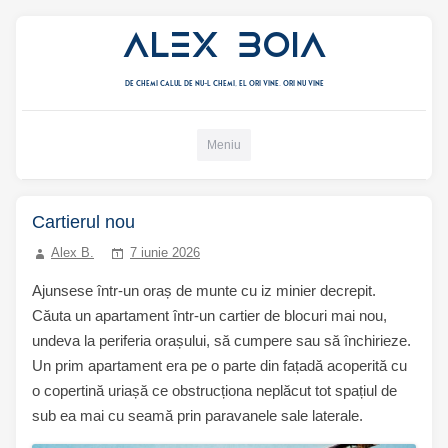
Alex Boia
De chemi calul de nu-l chemi, el ori vine. ori nu vine
Mergi direct la conținut
Meniu
Cartierul nou
Alex B.
7 iunie 2026
Ajunsese într-un oraș de munte cu iz minier decrepit.
Căuta un apartament într-un cartier de blocuri mai nou,
undeva la periferia orașului, să cumpere sau să închirieze.
Un prim apartament era pe o parte din fațadă acoperită cu
o copertină uriașă ce obstrucționa neplăcut tot spațiul de
sub ea mai cu seamă prin paravanele sale laterale.