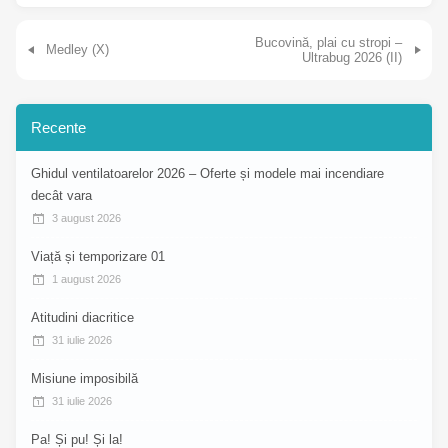
Navigare în articole
Bucovină, plai cu stropi –
Medley (X)
Ultrabug 2026 (II)
Recente
Ghidul ventilatoarelor 2026 – Oferte și modele mai incendiare
decât vara
3 august 2026
Viață și temporizare 01
1 august 2026
Atitudini diacritice
31 iulie 2026
Misiune imposibilă
31 iulie 2026
Pa! Și pu! Și la!