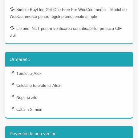
Simple BuyOne-Get-One-Free For WooCommerce – Modul de
WooCommerce pentru reguli promotionale simple
Librarie .NET pentru verificarea contribuabililor pe baza CIF-
ului
Urmăresc
Turele lui Alex
Celelalte ture ale lui Alex
Nopți și zile
Cătălin Simion
Povestiri de prin vecini