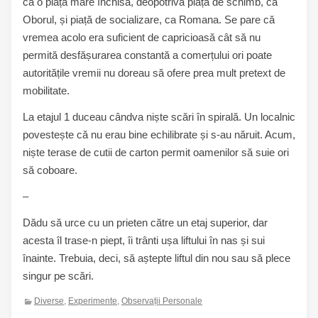
ca o piață mare închisă, deopotrivă piață de schimb, ca
Oborul, și piață de socializare, ca Romana. Se pare că
vremea acolo era suficient de capricioasă cât să nu
permită desfășurarea constantă a comerțului ori poate
autoritățile vremii nu doreau să ofere prea mult pretext de
mobilitate.
La etajul 1 duceau cândva niște scări în spirală. Un localnic
povestește că nu erau bine echilibrate și s-au năruit. Acum,
niște terase de cutii de carton permit oamenilor să suie ori
să coboare.
–
Dădu să urce cu un prieten către un etaj superior, dar
acesta îl trase-n piept, îi trânti ușa liftului în nas și sui
înainte. Trebuia, deci, să aștepte liftul din nou sau să plece
singur pe scări.
Diverse
,
Experimente
,
Observații Personale