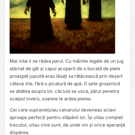
Mai intai li se rădea parul. Cu mâinile legate de un jug
atârnat de gât și capul acoperit de o bucată de piele
proaspăt jupuită erau lăsați sa rătăcească prin deșert
câteva zile, fără o picatură de apă. O sete groaznică
se abătea asupra lor, căciula se usca, părul penetra
scalpul invers, soarele le ardea pielea.
Cei care supraviețuiau calvarului deveneau sclavi
aproape perfecți pentru stăpânii lor. Își uitau complet
trecutul, uitau cine sunt, de unde vin și orice speranță
dispărea.