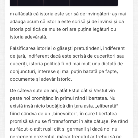
m altădată că istoria este scrisă de-nvingători; aș mai
adăuga acum că istoria este scrisă și de învinși și că
istoria politică de multe ori are puține legături cu
istoria adevărată.
Falsificarea istoriei o găsești pretutindeni, indiferent
de țară, indiferent dacă este scrisă de cuceritori sau
cuceriți, istoria politică fiind mai mult una dictată de
conjuncturi, interese și mai puțin bazată pe fapte,
documente și adevăr istoric.
De câteva sute de ani, atât Estul cât și Vestul vin
peste noi promițând în primul rând libertatea. Nu
există însă nicio bucățică din țara asta, „eliberată”
fiind cândva de un „binevoitor”, în care libertatea
promisă să nu se fi transformat în alte cătușe. Pe rând
au făcut-o atât rușii cât și germanii și dacă noi nu
percepem prezentul, măcar trecutul ar trebui să ne