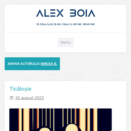
Alex Boia
De chemi calul de nu-l chemi, el ori vine. ori nu vine
Mergi direct la conținut
Meniu
ARHIVA AUTORULUI:
MIRCEA B.
Ticăloșie
30 august 2023