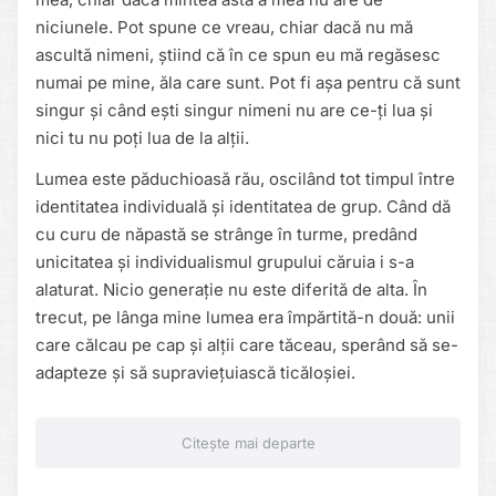
niciunele. Pot spune ce vreau, chiar dacă nu mă
ascultă nimeni, știind că în ce spun eu mă regăsesc
numai pe mine, ăla care sunt. Pot fi așa pentru că sunt
singur și când ești singur nimeni nu are ce-ți lua și
nici tu nu poți lua de la alții.
Lumea este păduchioasă rău, oscilând tot timpul între
identitatea individuală și identitatea de grup. Când dă
cu curu de năpastă se strânge în turme, predând
unicitatea și individualismul grupului căruia i s-a
alaturat. Nicio generație nu este diferită de alta. În
trecut, pe lânga mine lumea era împărtită-n două: unii
care călcau pe cap și alții care tăceau, sperând să se-
adapteze și să supraviețuiască ticăloșiei.
Citește mai departe