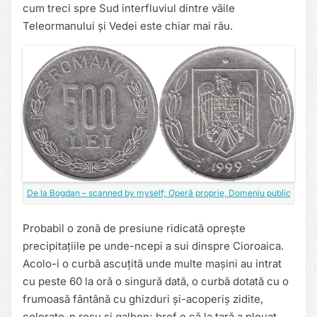
cum treci spre Sud interfluviul dintre văile
Teleormanului și Vedei este chiar mai rău.
De la Bogdan – scanned by myself; Operă proprie, Domeniu public
Probabil o zonă de presiune ridicată oprește
precipitațiile pe unde-ncepi a sui dinspre Cioroaica.
Acolo-i o curbă ascuțită unde multe mașini au intrat
cu peste 60 la oră o singură dată, o curbă dotată cu o
frumoasă fântână cu ghizduri și-acoperiș zidite,
colorate-n roșu și galben; bref e că la țară a plouat