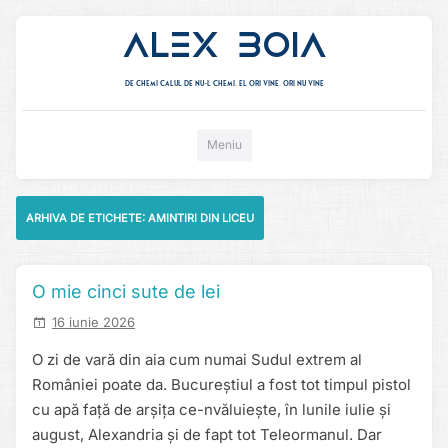
Alex Boia
De chemi calul de nu-l chemi, el ori vine. ori nu vine
Mergi direct la conținut
Meniu
ARHIVA DE ETICHETE:
AMINTIRI DIN LICEU
O mie cinci sute de lei
16 iunie 2026
O zi de vară din aia cum numai Sudul extrem al
României poate da. Bucureștiul a fost tot timpul pistol
cu apă față de arșița ce-nvăluiește, în lunile iulie și
august, Alexandria și de fapt tot Teleormanul. Dar