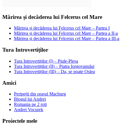
Mărirea și decăderea lui Felcerus cel Mare
Mărirea și decăderea lui Felcerus cel Mare – Partea I
Mărirea și decăderea lui Felcerus cel Mare – Partea a II-a
Mărirea și decăderea lui Felcerus cel Mare – Partea a III-a
Tura Introvertiților
Tura Introvertiților (I) – Piule-Pleșa
Tura Introvertiților (II) – Piatra Iorgovanului
Tura Introvertiților (III) – Da, se poate Oslea
Amici
Peripeții din orașul Macburg
Blogul lui Andrei
Romania pe 2 roti
Andrei Vocurek
Proiectele mele