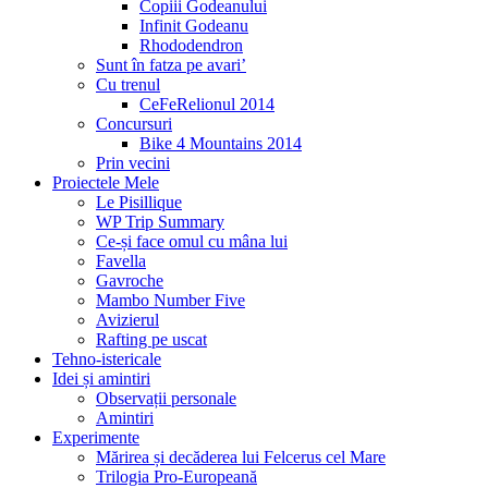
Copiii Godeanului
Infinit Godeanu
Rhododendron
Sunt în fatza pe avari’
Cu trenul
CeFeRelionul 2014
Concursuri
Bike 4 Mountains 2014
Prin vecini
Proiectele Mele
Le Pisillique
WP Trip Summary
Ce-și face omul cu mâna lui
Favella
Gavroche
Mambo Number Five
Avizierul
Rafting pe uscat
Tehno-istericale
Idei și amintiri
Observații personale
Amintiri
Experimente
Mărirea și decăderea lui Felcerus cel Mare
Trilogia Pro-Europeană