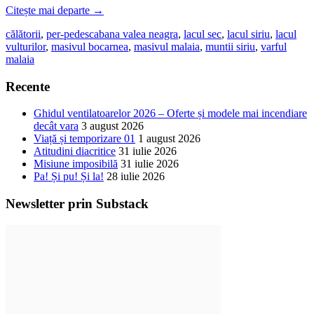
Citește mai departe
→
călătorii
,
per-pedes
cabana valea neagra
,
lacul sec
,
lacul siriu
,
lacul
vulturilor
,
masivul bocarnea
,
masivul malaia
,
muntii siriu
,
varful
malaia
Recente
Ghidul ventilatoarelor 2026 – Oferte și modele mai incendiare
decât vara
3 august 2026
Viață și temporizare 01
1 august 2026
Atitudini diacritice
31 iulie 2026
Misiune imposibilă
31 iulie 2026
Pa! Și pu! Și la!
28 iulie 2026
Newsletter prin Substack