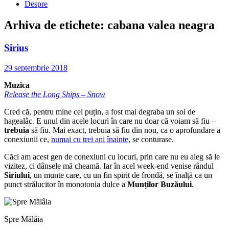
Despre
Arhiva de etichete:
cabana valea neagra
Sirius
29 septembrie 2018
Muzica
Release the Long Ships – Snow
Cred că, pentru mine cel puțin, a fost mai degraba un soi de
hagealâc. E unul din acele locuri în care nu doar că voiam să fiu –
trebuia
să fiu. Mai exact, trebuia să fiu din nou, ca o aprofundare a
conexiunii ce,
numai cu trei ani înainte
, se conturase.
Căci am acest gen de conexiuni cu locuri, prin care nu eu aleg să le
vizitez, ci dânsele mă cheamă. Iar în acel week-end venise rândul
Siriului
, un munte care, cu un fin spirit de frondă, se înalță ca un
punct strălucitor în monotonia dulce a
Munților Buzăului
.
Spre Mălâia