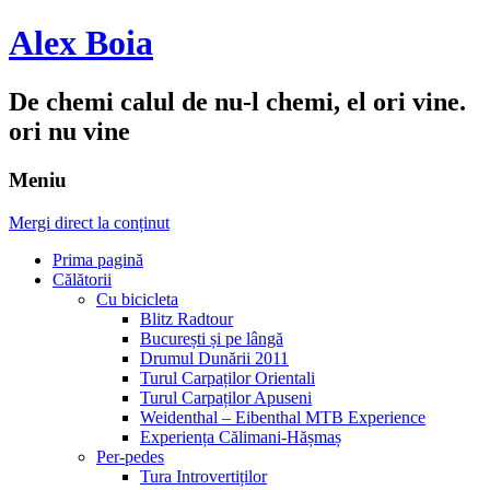
Alex Boia
De chemi calul de nu-l chemi, el ori vine.
ori nu vine
Meniu
Mergi direct la conținut
Prima pagină
Călătorii
Cu bicicleta
Blitz Radtour
București și pe lângă
Drumul Dunării 2011
Turul Carpaților Orientali
Turul Carpaților Apuseni
Weidenthal – Eibenthal MTB Experience
Experiența Călimani-Hășmaș
Per-pedes
Tura Introvertiților