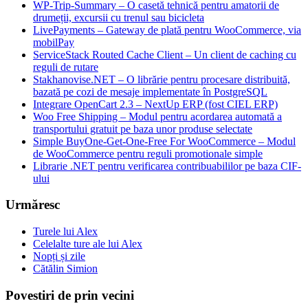
WP-Trip-Summary – O casetă tehnică pentru amatorii de
drumeții, excursii cu trenul sau bicicleta
LivePayments – Gateway de plată pentru WooCommerce, via
mobilPay
ServiceStack Routed Cache Client – Un client de caching cu
reguli de rutare
Stakhanovise.NET – O librărie pentru procesare distribuită,
bazată pe cozi de mesaje implementate în PostgreSQL
Integrare OpenCart 2.3 – NextUp ERP (fost CIEL ERP)
Woo Free Shipping – Modul pentru acordarea automată a
transportului gratuit pe baza unor produse selectate
Simple BuyOne-Get-One-Free For WooCommerce – Modul
de WooCommerce pentru reguli promotionale simple
Librarie .NET pentru verificarea contribuabililor pe baza CIF-
ului
Urmăresc
Turele lui Alex
Celelalte ture ale lui Alex
Nopți și zile
Cătălin Simion
Povestiri de prin vecini