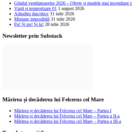
Ghidul ventilatoarelor 2026 – Oferte și modele mai incendiare 
Viață și temporizare 01
1 august 2026
Atitudini diacritice
31 iulie 2026
Misiune imposibilă
31 iulie 2026
Pa! Și pu! Și la!
28 iulie 2026
Newsletter prin Substack
Mărirea și decăderea lui Felcerus cel Mare
Mărirea și decăderea lui Felcerus cel Mare – Partea I
Mărirea și decăderea lui Felcerus cel Mare – Partea a II-a
Mărirea și decăderea lui Felcerus cel Mare – Partea a III-a