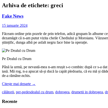
Arhiva de etichete:
greci
Fake News
15 ianuarie 2024
Făceam ordine prin pozele de prin telefon, adică grupam în albume ceea 
dezamăgit că n-am putut vizita cheile Chediului și Moroianu. Văzusem câ
științific, dunga albă pe asfalt negru face bine la operație.
Pe Dealul cu Drum
Până la urmă, pe nevastă-mea n-am reușit s-o combin: după ce s-a dat dru
iasă. Mă rog, n-a apucat să-și ducă la capăt pledoaria, că eu mă și dăd
de-a rămâne-nchis.
Citește mai departe
→
călătorii
,
per-pedes
dealul cu drum
,
dobrogea
,
drumetii in dobrogea
,
dr
Recente