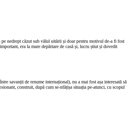
e nedrept căzut sub vălul uitării și doar pentru motivul de-a fi fost
portant, era la mare depărtare de casă și, lucru știut și dovedit
ntre savanții de renume internațional), nu a mai fost așa interesată să
sionant, construit, după cum se-nfățișa situația pe-atunci, cu scopul