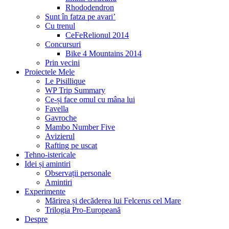
Rhododendron
Sunt în fatza pe avari’
Cu trenul
CeFeRelionul 2014
Concursuri
Bike 4 Mountains 2014
Prin vecini
Proiectele Mele
Le Pisillique
WP Trip Summary
Ce-și face omul cu mâna lui
Favella
Gavroche
Mambo Number Five
Avizierul
Rafting pe uscat
Tehno-istericale
Idei și amintiri
Observații personale
Amintiri
Experimente
Mărirea și decăderea lui Felcerus cel Mare
Trilogia Pro-Europeană
Despre