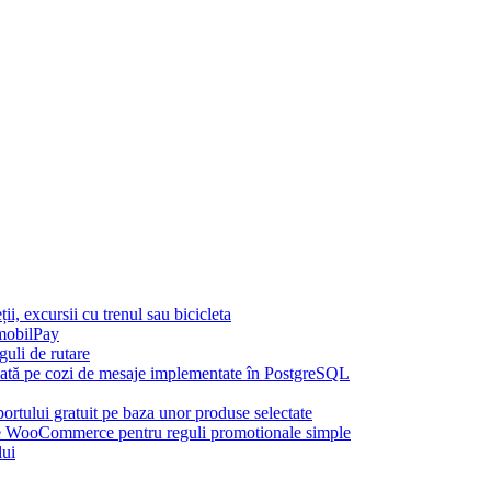
, excursii cu trenul sau bicicleta
mobilPay
uli de rutare
azată pe cozi de mesaje implementate în PostgreSQL
rtului gratuit pe baza unor produse selectate
ooCommerce pentru reguli promotionale simple
lui