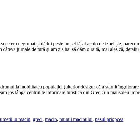
ce era negrupat și dădui peste un set lăsat acolo de izbeliște, oarecum p
teva jurnale de tură și-am zis hai să dăm o raită, mai ales că, detaliu im
mul la mobilitatea populației (ulterior desigur că a stârnit îngrijorare î
eam jos lângă centrul te informare turistică din Greci: un mausoleu impre
umetii in macin
,
greci
,
macin
,
muntii macinului
,
pasul priopcea