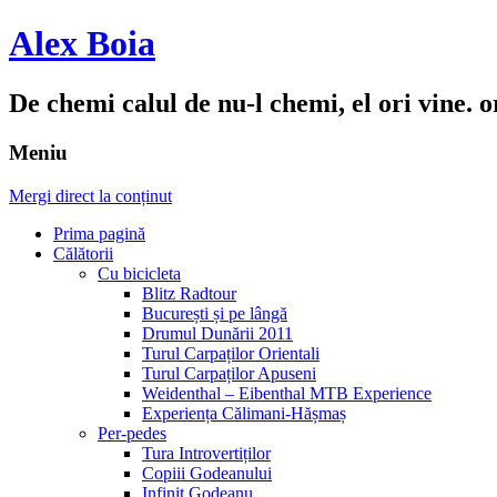
Alex Boia
De chemi calul de nu-l chemi, el ori vine. o
Meniu
Mergi direct la conținut
Prima pagină
Călătorii
Cu bicicleta
Blitz Radtour
București și pe lângă
Drumul Dunării 2011
Turul Carpaților Orientali
Turul Carpaților Apuseni
Weidenthal – Eibenthal MTB Experience
Experiența Călimani-Hășmaș
Per-pedes
Tura Introvertiților
Copiii Godeanului
Infinit Godeanu