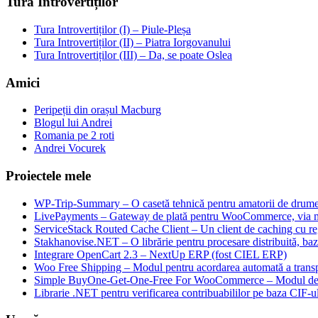
Tura Introvertiților
Tura Introvertiților (I) – Piule-Pleșa
Tura Introvertiților (II) – Piatra Iorgovanului
Tura Introvertiților (III) – Da, se poate Oslea
Amici
Peripeții din orașul Macburg
Blogul lui Andrei
Romania pe 2 roti
Andrei Vocurek
Proiectele mele
WP-Trip-Summary – O casetă tehnică pentru amatorii de drumeții
LivePayments – Gateway de plată pentru WooCommerce, via 
ServiceStack Routed Cache Client – Un client de caching cu reg
Stakhanovise.NET – O librărie pentru procesare distribuită, b
Integrare OpenCart 2.3 – NextUp ERP (fost CIEL ERP)
Woo Free Shipping – Modul pentru acordarea automată a transpo
Simple BuyOne-Get-One-Free For WooCommerce – Modul de W
Librarie .NET pentru verificarea contribuabililor pe baza CIF-u