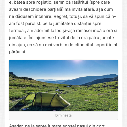
e, bătea spre roșiatic, semn că răsăritul (spre care
aveam deschidere parțială) mă invita afară, așa cum
ne dădusem întâlnire. Regret, totuși, să vă spun că n-
am fost parolist: pe la jumătatea distanței spre
fermoar, am adormit la loc și-așa rămăsei încă o oră și
jumătate. Îmi ajunsese trezitul de la ora patru jumate
din ajun, ca să nu mai vorbim de clipocitul soporific al
pârâului.
Dimineața
Așadar, pe la șapte jumate scosei nasul din cort.