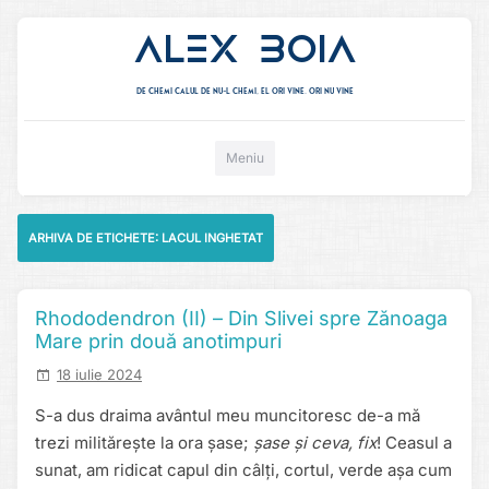
Alex Boia
De chemi calul de nu-l chemi, el ori vine. ori nu vine
Mergi direct la conținut
Meniu
ARHIVA DE ETICHETE:
LACUL INGHETAT
Rhododendron (II) – Din Slivei spre Zănoaga
Mare prin două anotimpuri
18 iulie 2024
S-a dus draima avântul meu muncitoresc de-a mă
trezi militărește la ora șase;
șase și ceva, fix
! Ceasul a
sunat, am ridicat capul din câlți, cortul, verde așa cum