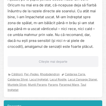
Oricum nu mai era de stat, că-ncepuse deja să fiarbă
înăuntru de la razele directe ale soarelui. Cu atât mai
bine, l-am împachetat uscat. M-am îndreptat spre
zona de spălat, m-am bălăcit până-n brâu și-am stat
așa până m-a uscat vânticelul – nici rece, nici cald –
ce umbla mahmur prin vale. Nu că recomand, dar,
dacă nu ești prea sensibil (și nici n-ai piele de
crocodil), amalgamul de senzații este foarte plăcut.
Citește mai departe
Călătorii
,
Per-Pedes
,
Rhododendron
Caldarea Carja
,
Caldarea Slivei
,
Lacul Inghetat
,
Lacul Rosiile
,
Lacul Zanoaga Stanei
,
Muntele Slivei
,
Muntii Parang
,
Parang
,
Parangul Mare
,
Taul
Inghetat