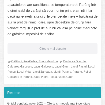
aparatele de aer condiționat pe temperatura de Parâng într-
o dimineață de vară și să scormonim printre amintiri. Iar
dacă nu le-aveți, atunci vi le ofer pe-ale mele – bulgărași de
aur la preț de nimic, care, spre deosebire de grunjii fără
valoare târguiți la preț de aur, nu vă lasă pe haine mari pete
de grăsime imposibil de spălat.
Citește mai departe
Călătorii
,
Per-Pedes
,
Rhododendron
Caldarea Dracului
,
Caldarea Galcescu
,
Lacul Galcescu
,
Lacul Gauri
,
Lacul Pasari
,
Lacul
Pencu
,
Lacul Vidal
,
Lacul Zanoaga
,
Muntii Parang
,
Parang
,
Relief
Calcaros In Parang
,
Saua Piatra Taiata
,
Valea Gauri
Recente
Ghidul ventilatoarelor 2026 – Oferte și modele mai incendiare