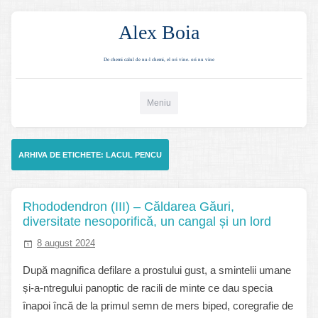
Alex Boia
De chemi calul de nu-l chemi, el ori vine. ori nu vine
Mergi direct la conținut
Meniu
ARHIVA DE ETICHETE:
LACUL PENCU
Rhododendron (III) – Căldarea Găuri,
diversitate nesoporifică, un cangal și un lord
8 august 2024
După magnifica defilare a prostului gust, a smintelii umane
și-a-ntregului panoptic de racili de minte ce dau specia
înapoi încă de la primul semn de mers biped, coregrafie de