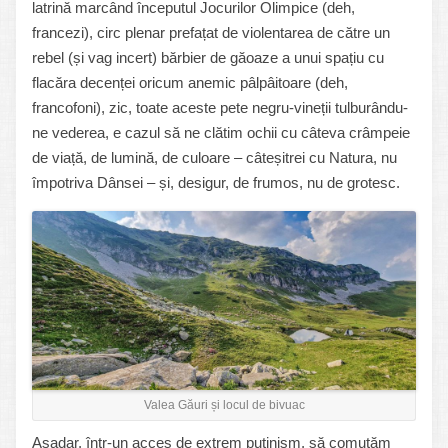
latrină marcând începutul Jocurilor Olimpice (deh,
francezi), circ plenar prefațat de violentarea de către un
rebel (și vag incert) bărbier de găoaze a unui spațiu cu
flacăra decenței oricum anemic pâlpâitoare (deh,
francofoni), zic, toate aceste pete negru-vineții tulburându-
ne vederea, e cazul să ne clătim ochii cu câteva crâmpeie
de viață, de lumină, de culoare – câteșitrei cu Natura, nu
împotriva Dânsei – și, desigur, de frumos, nu de grotesc.
Valea Găuri și locul de bivuac
Așadar, într-un acces de extrem putinism, să comutăm