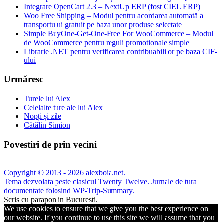
Integrare OpenCart 2.3 – NextUp ERP (fost CIEL ERP)
Woo Free Shipping – Modul pentru acordarea automată a
transportului gratuit pe baza unor produse selectate
Simple BuyOne-Get-One-Free For WooCommerce – Modul
de WooCommerce pentru reguli promotionale simple
Librarie .NET pentru verificarea contribuabililor pe baza CIF-
ului
Urmăresc
Turele lui Alex
Celelalte ture ale lui Alex
Nopți și zile
Cătălin Simion
Povestiri de prin vecini
Copyright © 2013 - 2026 alexboia.net.
Tema dezvolata peste clasicul Twenty Twelve.
Jurnale de tura
documentate folosind WP-Trip-Summary.
Scris cu parapon in Bucuresti.
We use cookies to ensure that we give you the best experience on
our website. If you continue to use this site we will assume that you