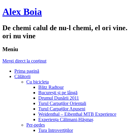
Alex Boia
De chemi calul de nu-l chemi, el ori vine.
ori nu vine
Meniu
Mergi direct la conținut
Prima pagină
Călătorii
Cu bicicleta
Blitz Radtour
București și pe lângă
Drumul Dunării 2011
Turul Carpaților Orientali
Turul Carpaților Apuseni
Weidenthal – Eibenthal MTB Experience
Experiența Călimani-Hășmaș
Per-pedes
Tura Introvertiților