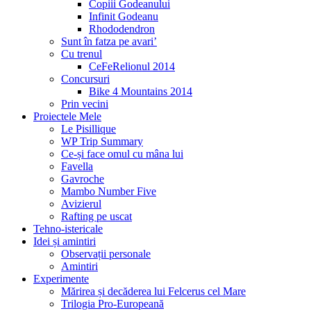
Copiii Godeanului
Infinit Godeanu
Rhododendron
Sunt în fatza pe avari’
Cu trenul
CeFeRelionul 2014
Concursuri
Bike 4 Mountains 2014
Prin vecini
Proiectele Mele
Le Pisillique
WP Trip Summary
Ce-și face omul cu mâna lui
Favella
Gavroche
Mambo Number Five
Avizierul
Rafting pe uscat
Tehno-istericale
Idei și amintiri
Observații personale
Amintiri
Experimente
Mărirea și decăderea lui Felcerus cel Mare
Trilogia Pro-Europeană