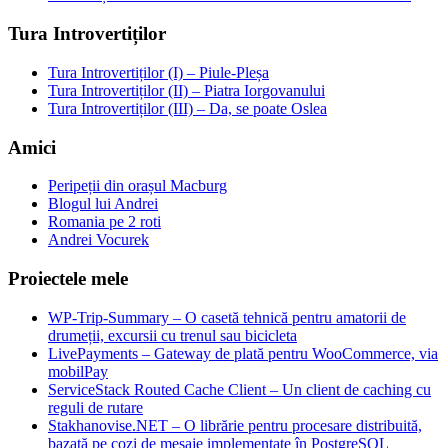
Tura Introvertiților
Tura Introvertiților (I) – Piule-Pleșa
Tura Introvertiților (II) – Piatra Iorgovanului
Tura Introvertiților (III) – Da, se poate Oslea
Amici
Peripeții din orașul Macburg
Blogul lui Andrei
Romania pe 2 roti
Andrei Vocurek
Proiectele mele
WP-Trip-Summary – O casetă tehnică pentru amatorii de
drumeții, excursii cu trenul sau bicicleta
LivePayments – Gateway de plată pentru WooCommerce, via
mobilPay
ServiceStack Routed Cache Client – Un client de caching cu
reguli de rutare
Stakhanovise.NET – O librărie pentru procesare distribuită,
bazată pe cozi de mesaje implementate în PostgreSQL