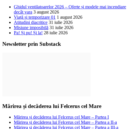
Ghidul ventilatoarelor 2026 – Oferte și modele mai incendiare
decât vara
3 august 2026
Viață și temporizare 01
1 august 2026
Atitudini diacritice
31 iulie 2026
Misiune imposibilă
31 iulie 2026
Pa! Și pu! Și la!
28 iulie 2026
Newsletter prin Substack
Mărirea și decăderea lui Felcerus cel Mare
Mărirea și decăderea lui Felcerus cel Mare – Partea I
Mărirea și decăderea lui Felcerus cel Mare – Partea a II-a
Mărirea și decăderea lui Felcerus cel Mare – Partea a III-a