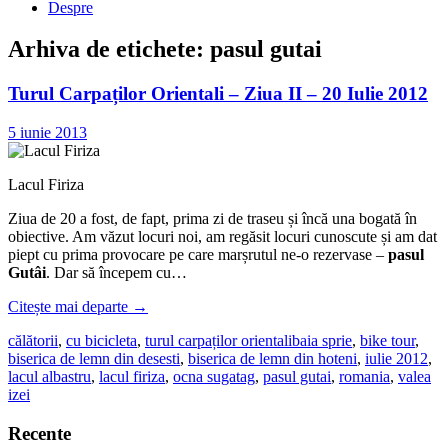
Despre
Arhiva de etichete:
pasul gutai
Turul Carpaților Orientali – Ziua II – 20 Iulie 2012
5 iunie 2013
Lacul Firiza
Ziua de 20 a fost, de fapt, prima zi de traseu și încă una bogată în
obiective. Am văzut locuri noi, am regăsit locuri cunoscute și am dat
piept cu prima provocare pe care marșrutul ne-o rezervase –
pasul
Gutâi
. Dar să începem cu…
Citește mai departe
→
călătorii
,
cu bicicleta
,
turul carpaților orientali
baia sprie
,
bike tour
,
biserica de lemn din desesti
,
biserica de lemn din hoteni
,
iulie 2012
,
lacul albastru
,
lacul firiza
,
ocna sugatag
,
pasul gutai
,
romania
,
valea
izei
Recente